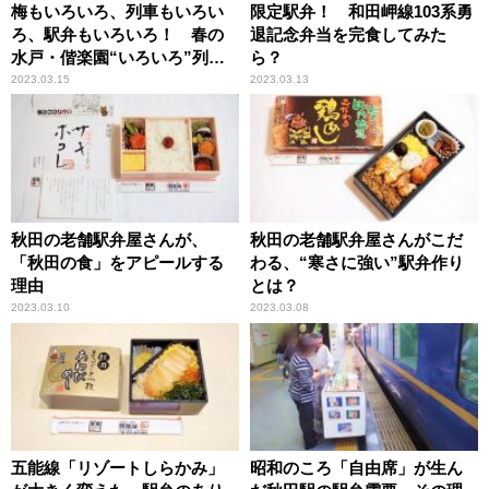
梅もいろいろ、列車もいろい
限定駅弁！ 和田岬線103系勇
ろ、駅弁もいろいろ！ 春の
退記念弁当を完食してみた
水戸・偕楽園“いろいろ”列車
ら？
旅
2023.03.15
2023.03.13
秋田の老舗駅弁屋さんが、
秋田の老舗駅弁屋さんがこだ
「秋田の食」をアピールする
わる、“寒さに強い”駅弁作り
理由
とは？
2023.03.10
2023.03.08
五能線「リゾートしらかみ」
昭和のころ「自由席」が生ん