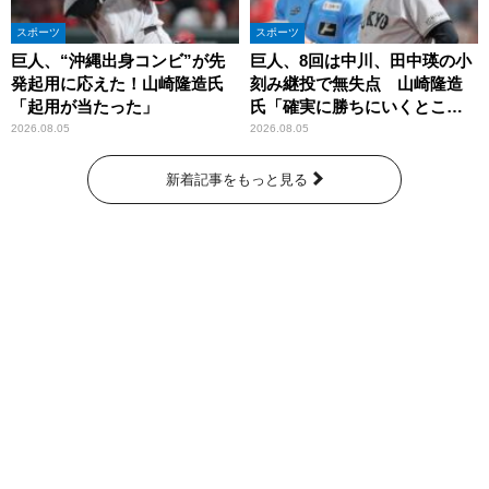
スポーツ
スポーツ
巨人、“沖縄出身コンビ”が先
巨人、8回は中川、田中瑛の小
発起用に応えた！山崎隆造氏
刻み継投で無失点 山崎隆造
「起用が当たった」
氏「確実に勝ちにいくとこ
ろ」
2026.08.05
2026.08.05
新着記事をもっと見る