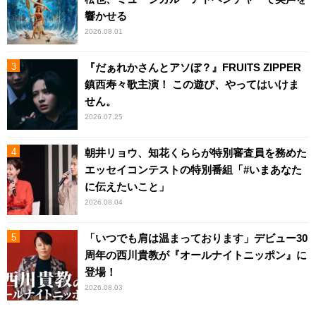
響かせる
2026.08.01
『だぁれかさんとアソぼ？』FRUITS ZIPPER
鎮西寿々歌主演！ この遊び、やってはいけま
せん。
2026.07.25
朝井リョウ、知花くららが特別審査員を務めた
エッセイコンテストの特別番組「#いまあなた
に伝えたいこと」
2026.08.04
「いつでも肩は温まっております」デビュー30
周年の西川貴教が『オールナイトニッポン』に
登場！
2026.08.03