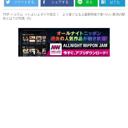
ツイートする
シェアする
送る
はてな
TOP
コラム
いよいよダイヤ改正！ より速くなる上越新幹線で食べたい新潟の駅
弁とは？の写真（5）