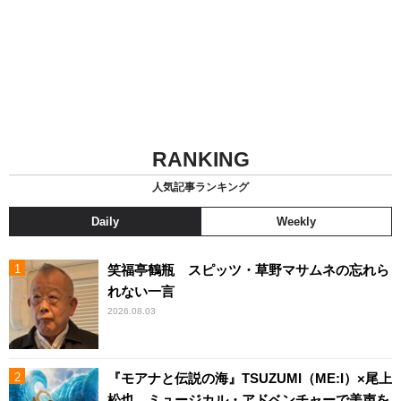
RANKING
人気記事ランキング
Daily
Weekly
笑福亭鶴瓶 スピッツ・草野マサムネの忘れら
れない一言
2026.08.03
『モアナと伝説の海』TSUZUMI（ME:I）×尾上
松也、ミュージカル・アドベンチャーで美声を