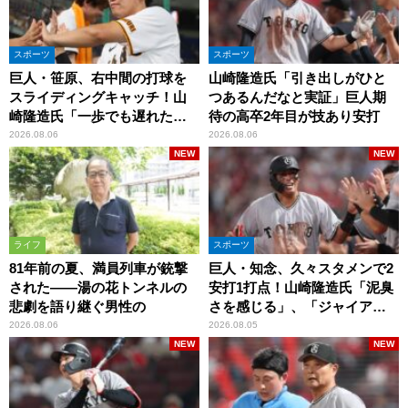
スポーツ
スポーツ
巨人・笹原、右中間の打球を
山崎隆造氏「引き出しがひと
スライディングキャッチ！山
つあるんだなと実証」巨人期
崎隆造氏「一歩でも遅れた
待の高卒2年目が技あり安打
ら…」
2026.08.06
2026.08.06
NEW
NEW
ライフ
スポーツ
81年前の夏、満員列車が銃撃
巨人・知念、久々スタメンで2
された――湯の花トンネルの
安打1打点！山崎隆造氏「泥臭
悲劇を語り継ぐ男性の
さを感じる」、「ジャイアン
ツには少ないタイプ」
2026.08.06
2026.08.05
NEW
NEW