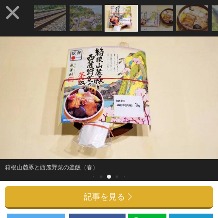
箱根山麓豚と西麓野菜の釜飯（春）
記事を見る