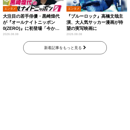
エンタメ
エンタメ
大注目の若手俳優・黒崎煌代
『ブルーロック』高橋文哉主
が『オールナイトニッポン
演、大人気サッカー漫画が待
0(ZERO)』に初登場「今から
望の実写映画に
とてもワクワクしておりま
2026.08.08
2026.08.08
す！」
新着記事をもっと見る