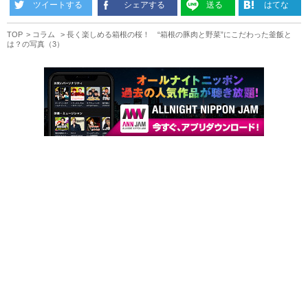
ツイートする
シェアする
送る
はてな
TOP
コラム
長く楽しめる箱根の桜！ “箱根の豚肉と野菜”にこだわった釜飯と
は？の写真（3）