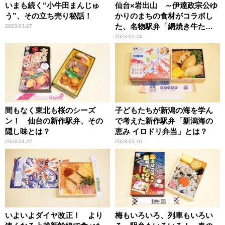
いまも続く“小牛田まんじゅ
仙台×岩出山 ～伊達政宗公ゆ
う”、その立ち売り秘話！
かりのまちの食材がコラボし
た、名物駅弁「網焼き牛たん
2023.03.27
弁当」の味噌味！
2023.03.24
間もなく東北も桜のシーズ
子どもたちが新潟の海を学ん
ン！ 仙台の新作駅弁、その
で考えた新作駅弁「新潟海の
隠し味とは？
恵み イロドリ弁当」とは？
2023.03.22
2023.03.20
いよいよダイヤ改正！ より
梅もいろいろ、列車もいろい