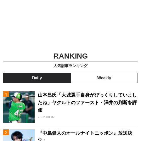
RANKING
人気記事ランキング
Daily
Weekly
山本昌氏「大城選手自身がびっくりしていまし
たね」ヤクルトのファースト・澤井の判断を評
価
2026.08.07
『中島健人のオールナイトニッポン』放送決
定！