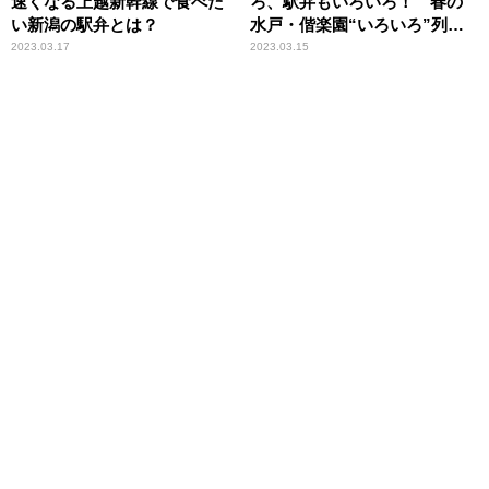
速くなる上越新幹線で食べた
ろ、駅弁もいろいろ！ 春の
い新潟の駅弁とは？
水戸・偕楽園“いろいろ”列車
旅
2023.03.17
2023.03.15