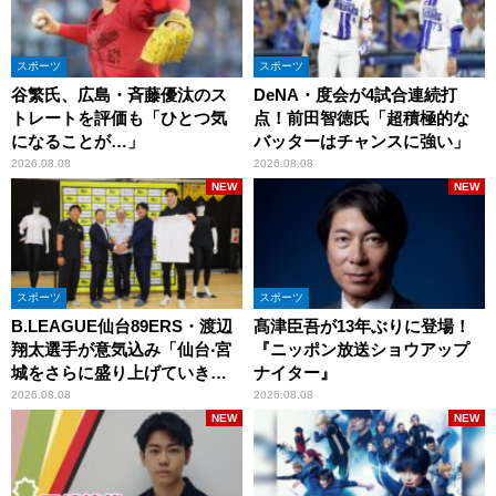
スポーツ
スポーツ
谷繁氏、広島・斉藤優汰のス
DeNA・度会が4試合連続打
トレートを評価も「ひとつ気
点！前田智徳氏「超積極的な
になることが…」
バッターはチャンスに強い」
2026.08.08
2026.08.08
NEW
NEW
スポーツ
スポーツ
B.LEAGUE仙台89ERS・渡辺
髙津臣吾が13年ぶりに登場！
翔太選手が意気込み「仙台‧宮
『ニッポン放送ショウアップ
城をさらに盛り上げていきた
ナイター』
いです」
2026.08.08
2026.08.08
NEW
NEW