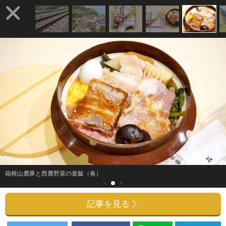
箱根山麓豚と西麓野菜の釜飯（春）
記事を見る