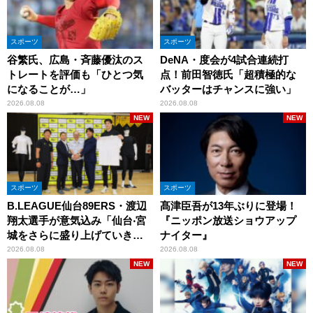
スポーツ
スポーツ
谷繁氏、広島・斉藤優汰のス
DeNA・度会が4試合連続打
トレートを評価も「ひとつ気
点！前田智徳氏「超積極的な
になることが…」
バッターはチャンスに強い」
2026.08.08
2026.08.08
NEW
NEW
スポーツ
スポーツ
B.LEAGUE仙台89ERS・渡辺
髙津臣吾が13年ぶりに登場！
翔太選手が意気込み「仙台‧宮
『ニッポン放送ショウアップ
城をさらに盛り上げていきた
ナイター』
いです」
2026.08.08
2026.08.08
NEW
NEW