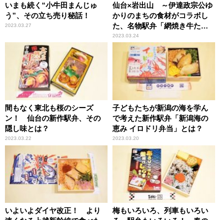
いまも続く“小牛田まんじゅ
仙台×岩出山 ～伊達政宗公ゆ
う”、その立ち売り秘話！
かりのまちの食材がコラボし
た、名物駅弁「網焼き牛たん
2023.03.27
弁当」の味噌味！
2023.03.24
間もなく東北も桜のシーズ
子どもたちが新潟の海を学ん
ン！ 仙台の新作駅弁、その
で考えた新作駅弁「新潟海の
隠し味とは？
恵み イロドリ弁当」とは？
2023.03.22
2023.03.20
いよいよダイヤ改正！ より
梅もいろいろ、列車もいろい