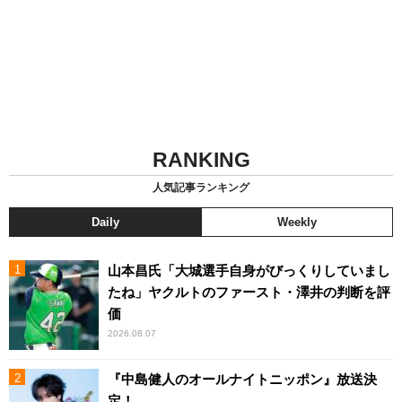
RANKING
人気記事ランキング
Daily
Weekly
山本昌氏「大城選手自身がびっくりしていまし
たね」ヤクルトのファースト・澤井の判断を評
価
2026.08.07
『中島健人のオールナイトニッポン』放送決
定！