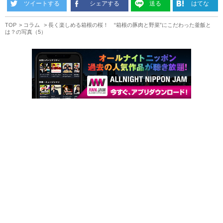
ツイートする
シェアする
送る
はてな
TOP
コラム
長く楽しめる箱根の桜！ “箱根の豚肉と野菜”にこだわった釜飯と
は？の写真（5）