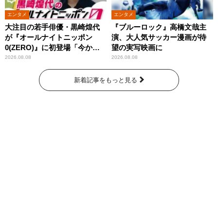
エンタメ
エンタメ
大注目の若手俳優・黒崎煌代
『ブルーロック』高橋文哉主
が『オールナイトニッポン
演、大人気サッカー漫画が待
0(ZERO)』に初登場「今から
望の実写映画に
とてもワクワクしておりま
2026.08.08
2026.08.08
す！」
新着記事をもっと見る