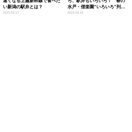
速くなる上越新幹線で食べた
ろ、駅弁もいろいろ！ 春の
い新潟の駅弁とは？
水戸・偕楽園“いろいろ”列車
旅
2023.03.17
2023.03.15