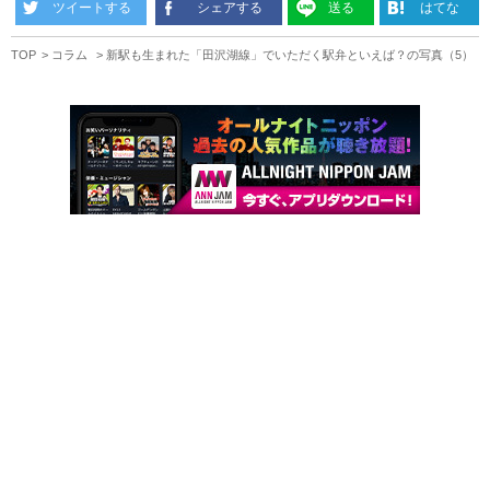
ツイートする
シェアする
送る
はてな
TOP
コラム
新駅も生まれた「田沢湖線」でいただく駅弁といえば？の写真（5）