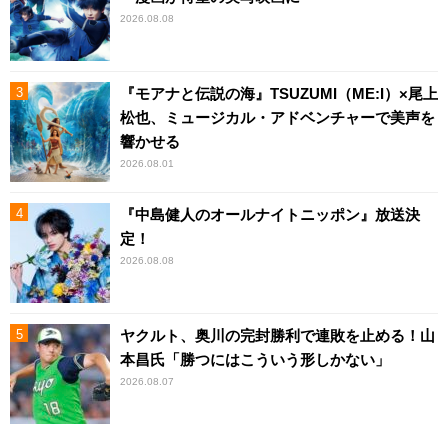
2026.08.08
『モアナと伝説の海』TSUZUMI（ME:I）×尾上
松也、ミュージカル・アドベンチャーで美声を
響かせる
2026.08.01
『中島健人のオールナイトニッポン』放送決
定！
2026.08.08
ヤクルト、奥川の完封勝利で連敗を止める！山
本昌氏「勝つにはこういう形しかない」
2026.08.07