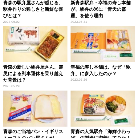
青森の駅弁屋さんが感じる、
新青森駅弁・幸福の寿し本舗
駅弁作りの難しさと新鮮な喜
が、駅弁の米に「青天の霹
びとは？
靂」を使う理由
2023.06.02
2023.05.31
青森の新しい駅弁屋さん、震
幸福の寿し本舗は、なぜ「駅
災による列車運休を乗り越え
弁」に参入したのか？
た背景は？
2023.05.26
2023.05.29
青森のご当地パン・イギリス
青森の人気駅弁「海鮮小わっ
トーストのパン屋さんが、
ぱ」の製造に密着してみた！