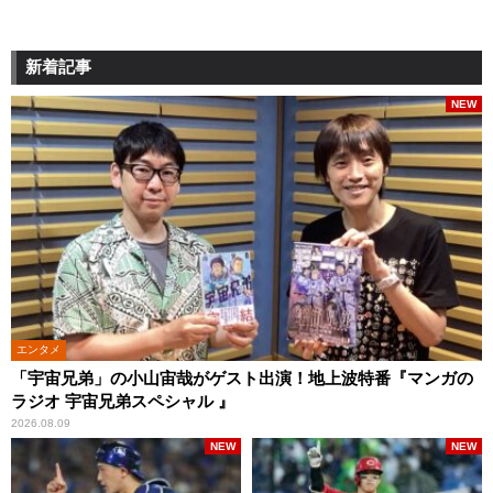
新着記事
NEW
エンタメ
「宇宙兄弟」の小山宙哉がゲスト出演！地上波特番『マンガの
ラジオ 宇宙兄弟スペシャル 』
2026.08.09
NEW
NEW