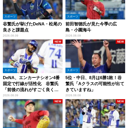
スポーツ
スポーツ
谷繁氏が挙げたDeNA・松尾の
前田智徳氏が見た今季の広
良さと課題点
島・小園海斗
2026.08.09
2026.08.09
NEW
NEW
スポーツ
スポーツ
DeNA、エンカーナシオン4番
5位・中日、8月は6勝1敗！谷
固定で打線が活性化 谷繁氏
繁氏「Aクラスの可能性が出て
「前後の流れがすごく良くな
きていますね」
りましたね」
2026.08.09
2026.08.08
NEW
NEW