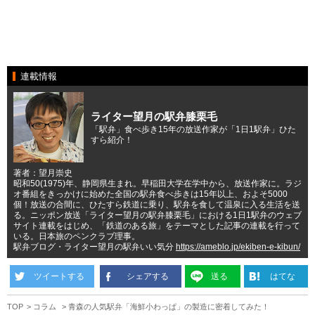
連載情報
ライター望月の駅弁膝栗毛
「駅弁」食べ歩き15年の放送作家が「1日1駅弁」ひた
すら紹介！
著者：望月崇史
昭和50(1975)年、静岡県生まれ。早稲田大学在学中から、放送作家に。ラジ
オ番組をきっかけに始めた全国の駅弁食べ歩きは15年以上、およそ5000
個！放送の合間に、ひたすら鉄道に乗り、駅弁を食して温泉に入る生活を送
る。ニッポン放送「ライター望月の駅弁膝栗毛」における1日1駅弁のウェブ
サイト連載をはじめ、「鉄道のある旅」をテーマとした記事の連載を行って
いる。日本旅のペンクラブ理事。
駅弁ブログ・ライター望月の駅弁いい気分
https://ameblo.jp/ekiben-e-kibun/
ツイートする
シェアする
送る
はてな
TOP
コラム
青森の人気駅弁「海鮮小わっぱ」の製造に密着してみた！