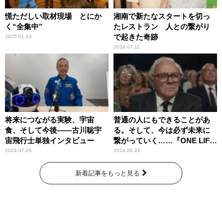
慌ただしい取材現場 とにか
湘南で新たなスタートを切っ
く“全集中”
たレストラン 人との繋がり
で起きた奇跡
2025.01.10
2024.07.11
将来につながる実験、宇宙
普通の人にもできることがあ
食、そして今後――古川聡宇
る。そして、今は必ず未来に
宙飛行士単独インタビュー
繋がっていく……『ONE LIFE
奇跡が繋いだ6000の命』
2024.07.05
2024.06.21
新着記事をもっと見る