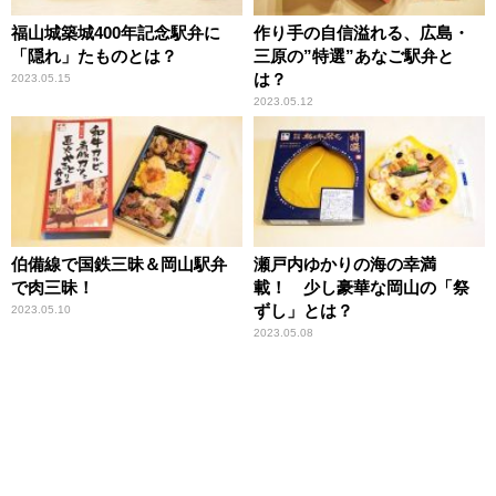
福山城築城400年記念駅弁に
作り手の自信溢れる、広島・
「隠れ」たものとは？
三原の”特選”あなご駅弁と
は？
2023.05.15
2023.05.12
伯備線で国鉄三昧＆岡山駅弁
瀬戸内ゆかりの海の幸満
で肉三昧！
載！ 少し豪華な岡山の「祭
ずし」とは？
2023.05.10
2023.05.08