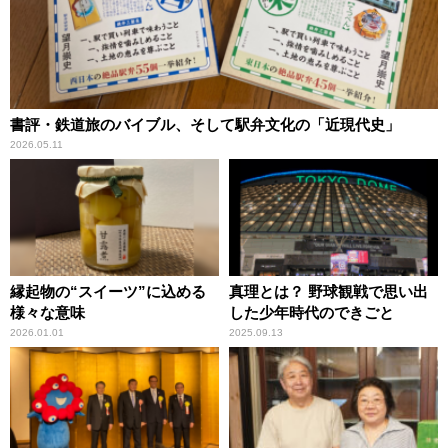
書評・鉄道旅のバイブル、そして駅弁文化の「近現代史」
2026.05.11
縁起物の“スイーツ”に込める
真理とは？ 野球観戦で思い出
様々な意味
した少年時代のできごと
2026.01.01
2025.09.13