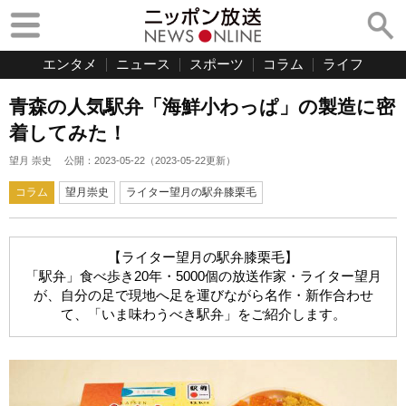
エンタメ
ニュース
スポーツ
コラム
ライフ
青森の人気駅弁「海鮮小わっぱ」の製造に密
着してみた！
望月 崇史
公開：
2023-05-22
（
2023-05-22
更新）
コラム
望月崇史
ライター望月の駅弁膝栗毛
【ライター望月の駅弁膝栗毛】
「駅弁」食べ歩き20年・5000個の放送作家・ライター望月
が、自分の足で現地へ足を運びながら名作・新作合わせ
て、「いま味わうべき駅弁」をご紹介します。