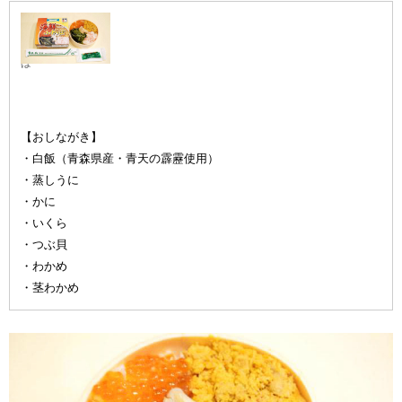
海鮮小わっ
ぱ
【おしながき】
・白飯（青森県産・青天の霹靂使用）
・蒸しうに
・かに
・いくら
・つぶ貝
・わかめ
・茎わかめ