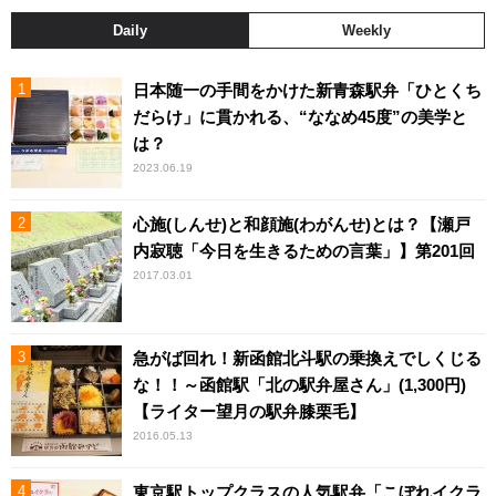
Daily
Weekly
日本随一の手間をかけた新青森駅弁「ひとくち
だらけ」に貫かれる、“ななめ45度”の美学と
は？
2023.06.19
心施(しんせ)と和顔施(わがんせ)とは？【瀬戸
内寂聴「今日を生きるための言葉」】第201回
2017.03.01
急がば回れ！新函館北斗駅の乗換えでしくじる
な！！～函館駅「北の駅弁屋さん」(1,300円)
【ライター望月の駅弁膝栗毛】
2016.05.13
東京駅トップクラスの人気駅弁「こぼれイクラ