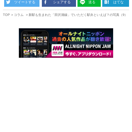
ツイートする
シェアする
送る
はてな
TOP
コラム
新駅も生まれた「田沢湖線」でいただく駅弁といえば？の写真（9）