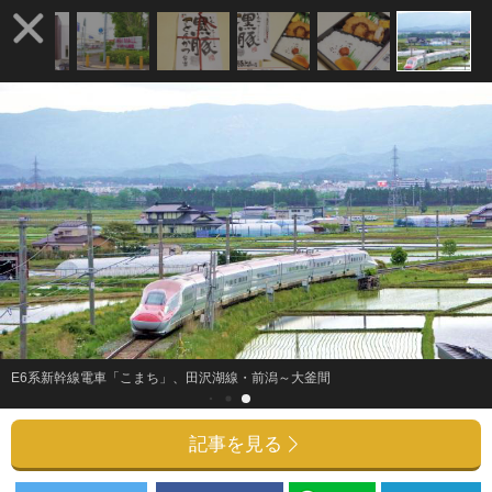
E6系新幹線電車「こまち」、田沢湖線・前潟～大釜間
記事を見る