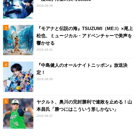
2026.08.08
『モアナと伝説の海』TSUZUMI（ME:I）×尾上
松也、ミュージカル・アドベンチャーで美声を
響かせる
2026.08.01
『中島健人のオールナイトニッポン』放送決
定！
2026.08.08
ヤクルト、奥川の完封勝利で連敗を止める！山
本昌氏「勝つにはこういう形しかない」
2026.08.07