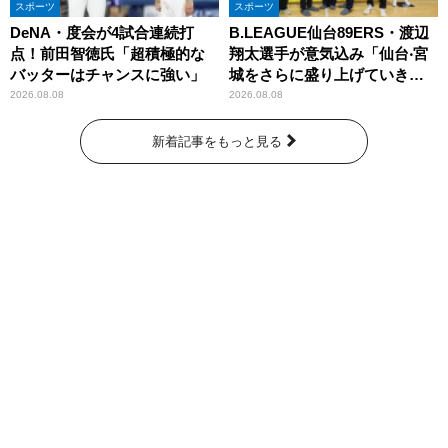
スポーツ
スポーツ
DeNA・度会が4試合連続打
B.LEAGUE仙台89ERS・渡辺
点！前田智徳氏「超積極的な
翔太選手が意気込み「仙台‧宮
バッターはチャンスに強い」
城をさらに盛り上げていきた
いです」
2026.08.08
2026.08.08
新着記事をもっと見る