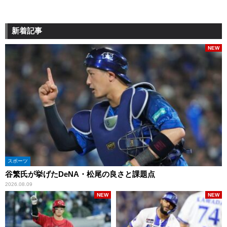
新着記事
NEW
スポーツ
谷繁氏が挙げたDeNA・松尾の良さと課題点
2026.08.09
NEW
NEW