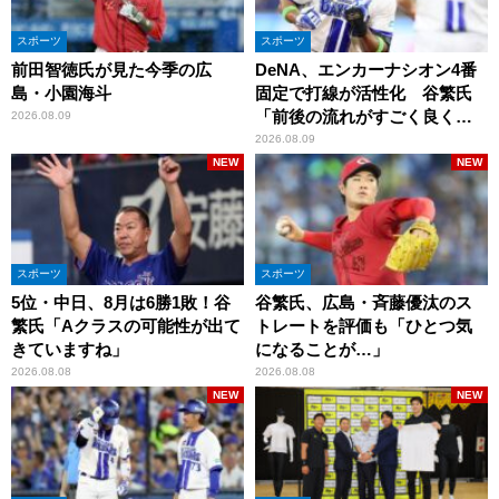
スポーツ
スポーツ
前田智徳氏が見た今季の広
DeNA、エンカーナシオン4番
島・小園海斗
固定で打線が活性化 谷繁氏
「前後の流れがすごく良くな
2026.08.09
りましたね」
2026.08.09
NEW
NEW
スポーツ
スポーツ
5位・中日、8月は6勝1敗！谷
谷繁氏、広島・斉藤優汰のス
繁氏「Aクラスの可能性が出て
トレートを評価も「ひとつ気
きていますね」
になることが…」
2026.08.08
2026.08.08
NEW
NEW