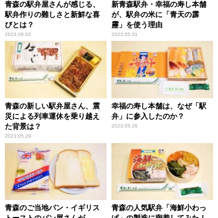
青森の駅弁屋さんが感じる、
新青森駅弁・幸福の寿し本舗
駅弁作りの難しさと新鮮な喜
が、駅弁の米に「青天の霹
びとは？
靂」を使う理由
2023.06.02
2023.05.31
青森の新しい駅弁屋さん、震
幸福の寿し本舗は、なぜ「駅
災による列車運休を乗り越え
弁」に参入したのか？
た背景は？
2023.05.26
2023.05.29
青森のご当地パン・イギリス
青森の人気駅弁「海鮮小わっ
トーストのパン屋さんが、
ぱ」の製造に密着してみた！