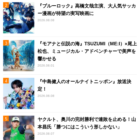
『ブルーロック』高橋文哉主演、大人気サッカ
ー漫画が待望の実写映画に
2026.08.08
『モアナと伝説の海』TSUZUMI（ME:I）×尾上
松也、ミュージカル・アドベンチャーで美声を
響かせる
2026.08.01
『中島健人のオールナイトニッポン』放送決
定！
2026.08.08
ヤクルト、奥川の完封勝利で連敗を止める！山
本昌氏「勝つにはこういう形しかない」
2026.08.07