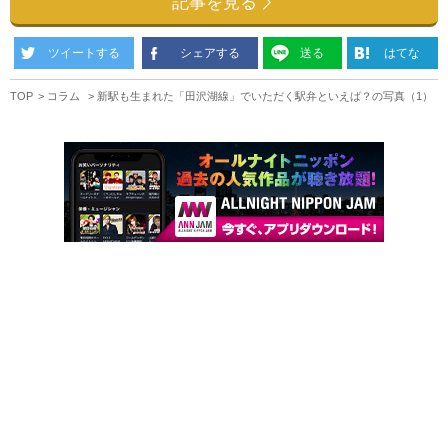
記事を見る
ツイートする
シェアする
送る
はてな
TOP
コラム
新駅も生まれた「田沢湖線」でいただく駅弁といえば？の写真（1）