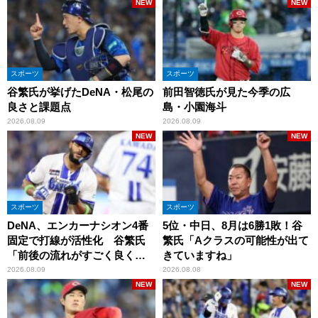
NEW
NEW
スポーツ
スポーツ
谷繁氏が挙げたDeNA・松尾の
前田智徳氏が見た今季の広
良さと課題点
島・小園海斗
2026.08.09
2026.08.09
NEW
NEW
スポーツ
スポーツ
DeNA、エンカーナシオン4番
5位・中日、8月は6勝1敗！谷
固定で打線が活性化 谷繁氏
繁氏「Aクラスの可能性が出て
「前後の流れがすごく良くな
きていますね」
りましたね」
2026.08.09
2026.08.08
NEW
NEW