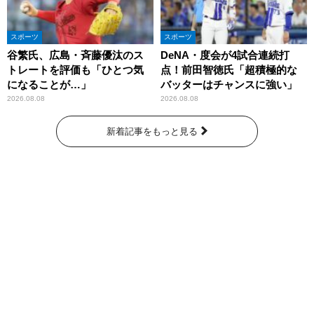
スポーツ
スポーツ
谷繁氏、広島・斉藤優汰のス
DeNA・度会が4試合連続打
トレートを評価も「ひとつ気
点！前田智徳氏「超積極的な
になることが…」
バッターはチャンスに強い」
2026.08.08
2026.08.08
新着記事をもっと見る