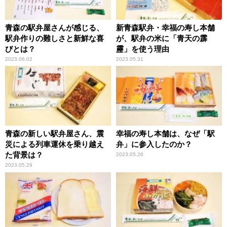
青森の駅弁屋さんが感じる、
新青森駅弁・幸福の寿し本舗
駅弁作りの難しさと新鮮な喜
が、駅弁の米に「青天の霹
びとは？
靂」を使う理由
2023.06.02
2023.05.31
青森の新しい駅弁屋さん、震
幸福の寿し本舗は、なぜ「駅
災による列車運休を乗り越え
弁」に参入したのか？
た背景は？
2023.05.26
2023.05.29