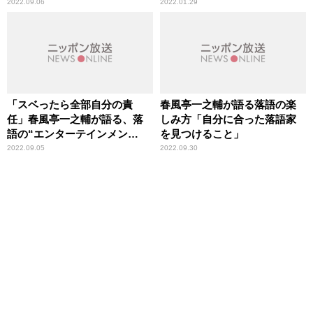
て……」
2022.09.06
2022.01.29
「スベったら全部自分の責
春風亭一之輔が語る落語の楽
任」春風亭一之輔が語る、落
しみ方「自分に合った落語家
語の“エンターテインメン
を見つけること」
ト”力
2022.09.05
2022.09.30