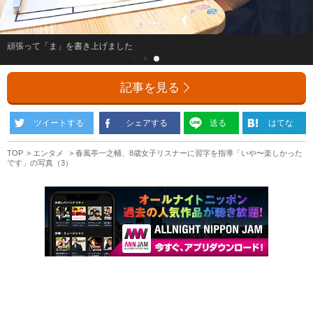
頑張って「ま」を書き上げました
記事を見る
ツイートする
シェアする
送る
はてな
TOP
エンタメ
春風亭一之輔、8歳女子リスナーに習字を指導「いや〜楽しかった
です」の写真（3）