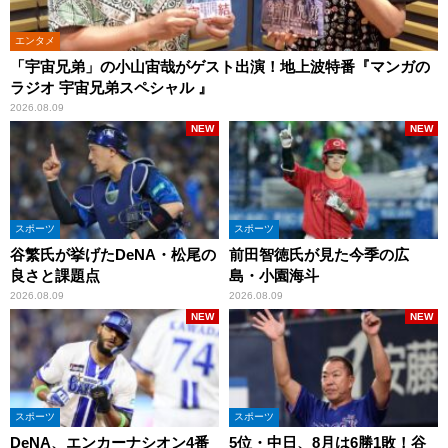
エンタメ
「宇宙兄弟」の小山宙哉がゲスト出演！地上波特番『マンガの
ラジオ 宇宙兄弟スペシャル 』
2026.08.09
NEW
NEW
スポーツ
スポーツ
谷繁氏が挙げたDeNA・松尾の
前田智徳氏が見た今季の広
良さと課題点
島・小園海斗
2026.08.09
2026.08.09
NEW
NEW
スポーツ
スポーツ
DeNA、エンカーナシオン4番
5位・中日、8月は6勝1敗！谷