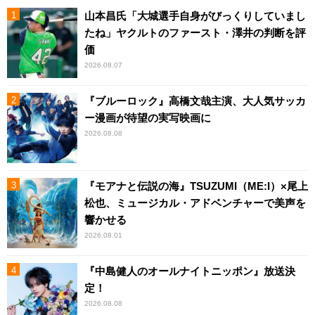
山本昌氏「大城選手自身がびっくりしていまし
たね」ヤクルトのファースト・澤井の判断を評
価
2026.08.07
『ブルーロック』高橋文哉主演、大人気サッカ
ー漫画が待望の実写映画に
2026.08.08
『モアナと伝説の海』TSUZUMI（ME:I）×尾上
松也、ミュージカル・アドベンチャーで美声を
響かせる
2026.08.01
『中島健人のオールナイトニッポン』放送決
定！
2026.08.08