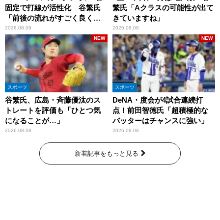
固定で打線が活性化 谷繁氏
繁氏「Aクラスの可能性が出て
「前後の流れがすごく良くな
きていますね」
りましたね」
2026.08.09
2026.08.08
NEW
NEW
スポーツ
スポーツ
谷繁氏、広島・斉藤優汰のス
DeNA・度会が4試合連続打
トレートを評価も「ひとつ気
点！前田智徳氏「超積極的な
になることが…」
バッターはチャンスに強い」
2026.08.08
2026.08.08
新着記事をもっと見る