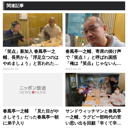
関連記事
「笑点」新加入 春風亭一之
春風亭一之輔、寄席の掛け声
輔、長男から「浮足立つのは
で「笑点！」と呼ばれ困惑
やめましょう」と言われたこ
「俺は『笑点』じゃないんだ
とを明かす 高田文夫と軽快
よ（笑）」
2023.02.10
2023.04.25
トーク
春風亭一之輔 「見た目がや
サンドウィッチマンと春風亭
さしそう」だった春風亭一朝
一之輔、ラグビー部時代の苦
に弟子入り
い思い出を回顧「辛くて辛く