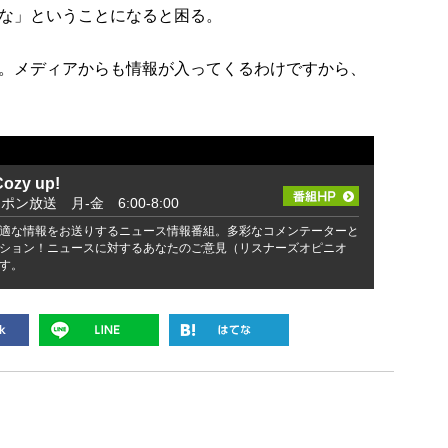
な」ということになると困る。
。メディアからも情報が入ってくるわけですから、
zy up!
ッポン放送 月-金 6:00-8:00
適な情報をお送りするニュース情報番組。多彩なコメンテーターと
ション！ニュースに対するあなたのご意見（リスナーズオピニオ
す。