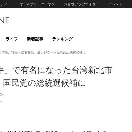
リティー
オールナイトニッポン
ショウアップナイター
イベント
ライフ
新着記事
ランキング
台湾新北市長・侯友宜氏 最大野党・国民党の総統選候補に
件」で有名になった台湾新北市
・国民党の総統選候補に
25
香