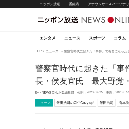
ニッポン放送
番組表
アナウンサー＆パーソナ
エンタメ
ニュース
スポーツ
コラム
TOP
ニュース
警察官時代に起きた「事件」で有名になった
警察官時代に起きた「事
長・侯友宜氏 最大野党
2023-07-25
2023-07-
By -
NEWS ONLINE 編集部
公開：
更新：
ニュース
飯田浩司のOK! Cozy up!
飯田浩司
有本