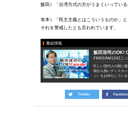
飯田）「台湾方式の方がうまくいっている
有本）「民主主義とはこういうものか」と
それを警戒したとも言われています。
番組情報
飯田浩司のOK! Co
FM93/AM1242ニ
忙しい現代人の朝に最
朝から熱いディスカッ
ン）をお待ちしていま