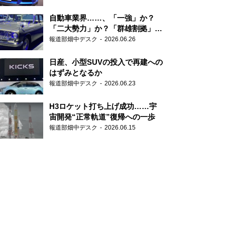
自動車業界……、「一強」か？
「二大勢力」か？「群雄割拠」
か？
報道部畑中デスク
2026.06.26
日産、小型SUVの投入で再建への
はずみとなるか
報道部畑中デスク
2026.06.23
H3ロケット打ち上げ成功……宇
宙開発“正常軌道”復帰への一歩
報道部畑中デスク
2026.06.15