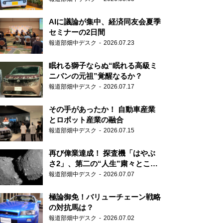
AIに議論が集中、経済同友会夏季
セミナーの2日間
報道部畑中デスク
2026.07.23
眠れる獅子ならぬ“眠れる高級ミ
ニバンの元祖”覚醒なるか？
報道部畑中デスク
2026.07.17
その手があったか！ 自動車産業
とロボット産業の融合
報道部畑中デスク
2026.07.15
再び偉業達成！ 探査機「はやぶ
さ2」、第二の“人生”粛々とこな
す
報道部畑中デスク
2026.07.07
極論御免！バリューチェーン戦略
の対抗馬は？
報道部畑中デスク
2026.07.02