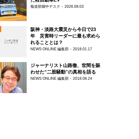
報道部畑中デスク
2026.08.03
阪神・淡路大震災から今日で23
年 災害時リーダーに最も求めら
れることとは？
N
NEWS ONLINE 編集部
2018.01.17
ジャーナリスト山路徹、世間を賑
わせた“二股騒動”の真相を語る
NEWS ONLINE 編集部
2018.08.24
N