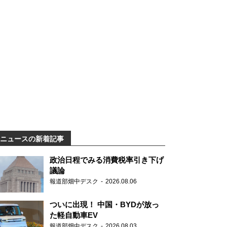
ニュースの新着記事
政治日程でみる消費税率引き下げ
議論
報道部畑中デスク
2026.08.06
ついに出現！ 中国・BYDが放っ
た軽自動車EV
報道部畑中デスク
2026.08.03