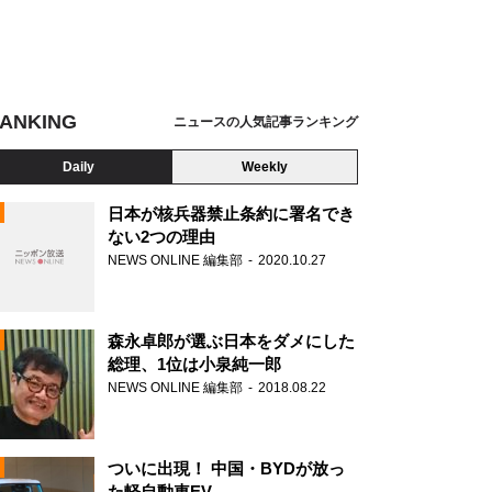
ANKING
ニュースの人気記事ランキング
Daily
Weekly
日本が核兵器禁止条約に署名でき
ない2つの理由
NEWS ONLINE 編集部
2020.10.27
N
森永卓郎が選ぶ日本をダメにした
総理、1位は小泉純一郎
NEWS ONLINE 編集部
2018.08.22
ついに出現！ 中国・BYDが放っ
た軽自動車EV