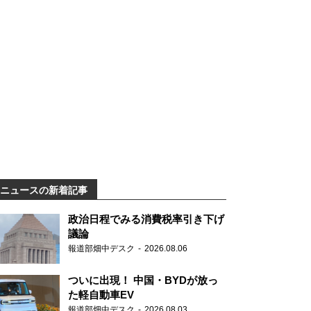
ニュースの新着記事
政治日程でみる消費税率引き下げ
議論
報道部畑中デスク
2026.08.06
ついに出現！ 中国・BYDが放っ
た軽自動車EV
報道部畑中デスク
2026.08.03