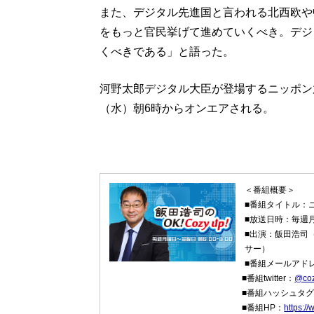
また、デジタル先進国と言われる北西欧や
をもっと官民挙げて進めていくべき。デジ
くべきである」と語った。
河野太郎デジタル大臣が登場するニッポン放送『
（水）朝6時からオンエアされる。
＜番組概要＞
■番組タイトル：ニッ
■放送日時：毎週月
■出演：飯田浩司
サー）
■番組メールアド
■番組twitter：
@co
■番組ハッシュタ
■番組HP：
https:/