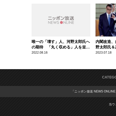
唯一の「壊す」人、河野太郎氏へ
内閣改造、
の期待 「丸く収める」人を並べ
野太郎氏＆
た岸田改造内閣
ソン 田崎
2022.08.16
2023.07.18
CATEG
「ニッポン放送 NEWS ONLIN
当ウ