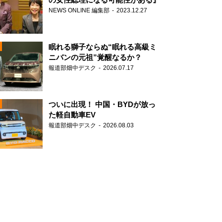
NEWS ONLINE 編集部
2023.12.27
眠れる獅子ならぬ“眠れる高級ミ
ニバンの元祖”覚醒なるか？
報道部畑中デスク
2026.07.17
N
ついに出現！ 中国・BYDが放っ
た軽自動車EV
報道部畑中デスク
2026.08.03
N