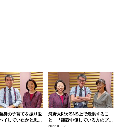
自身の子育てを振り返
河野太郎がSNS上で危惧するこ
ハイしていたかと思っ
と 「誹謗中傷している方のプロ
フィールを見たら……」
2022.01.17