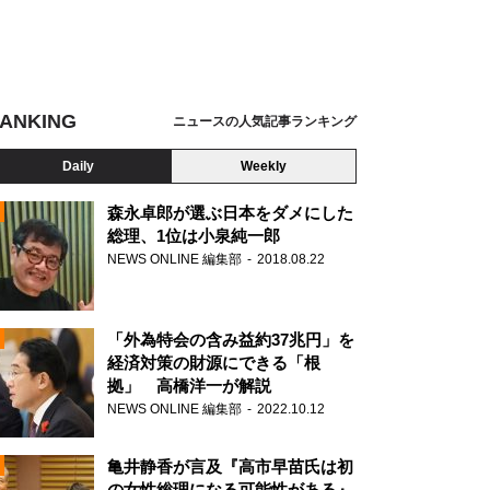
ANKING
ニュースの人気記事ランキング
Daily
Weekly
森永卓郎が選ぶ日本をダメにした
総理、1位は小泉純一郎
NEWS ONLINE 編集部
2018.08.22
N
「外為特会の含み益約37兆円」を
経済対策の財源にできる「根
拠」 高橋洋一が解説
NEWS ONLINE 編集部
2022.10.12
亀井静香が言及『高市早苗氏は初
の女性総理になる可能性がある』