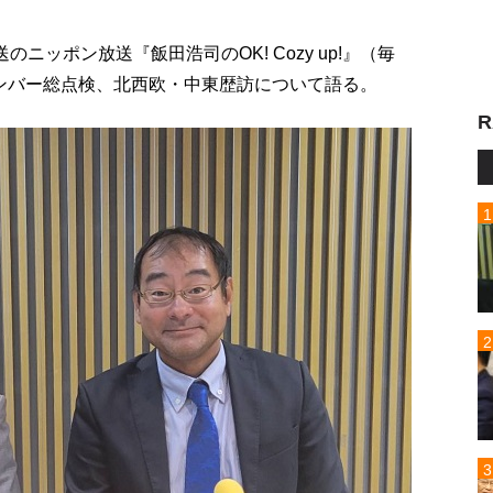
ニッポン放送『飯田浩司のOK! Cozy up!』（毎
ンバー総点検、北西欧・中東歴訪について語る。
R