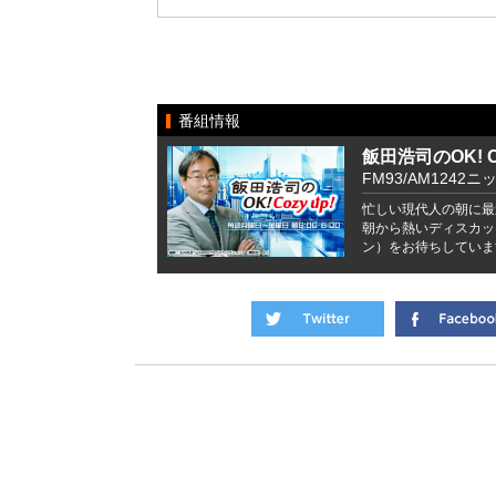
番組情報
飯田浩司のOK! Co
FM93/AM1242ニ
忙しい現代人の朝に最
朝から熱いディスカッ
ン）をお待ちしていま