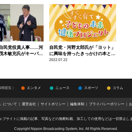
自民党役員人事……河
自民党・河野太郎氏が「ヨット」
茂木敏充氏がキーパー
に興味を持ったきっかけの本と
史郎氏が指摘
は？
2022.07.22
ORIES：
エンタメ
ニュース
スポーツ
コラム
E」について
運営会社
サイトポリシー
編集体制
プライバシーポリシー
ェブサイトに掲載の記事、写真などの無断転載、加工しての使用などは一切禁止し
Copyright Nippon Broadcasting System, Inc. All Rights Reserved.