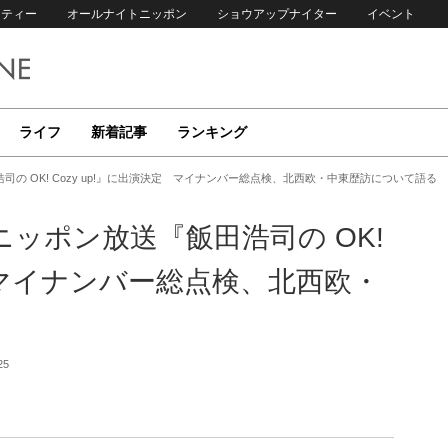
リティー
オールナイトニッポン
ショウアップナイター
イベント
ライフ
新着記事
ランキング
の OK! Cozy up!』に出演決定 マイナンバー総点検、北西欧・中東歴訪について語る
ッポン放送『飯田浩司の OK!
定 マイナンバー総点検、北西欧・
25