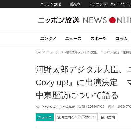
ニッポン放送
番組表
アナウンサー＆パーソナ
エンタメ
ニュース
スポーツ
コラム
TOP
ニュース
河野太郎デジタル大臣、ニッポン放送『飯田浩司
河野太郎デジタル大臣、ニ
Cozy up!』に出演決
中東歴訪について語る
2023-07-25
2023-07-
By -
NEWS ONLINE 編集部
公開：
更新：
ニュース
飯田浩司のOK! Cozy up!
飯田浩司