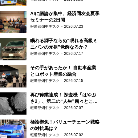
AIに議論が集中、経済同友会夏季
セミナーの2日間
報道部畑中デスク
2026.07.23
眠れる獅子ならぬ“眠れる高級ミ
ニバンの元祖”覚醒なるか？
報道部畑中デスク
2026.07.17
その手があったか！ 自動車産業
とロボット産業の融合
報道部畑中デスク
2026.07.15
再び偉業達成！ 探査機「はやぶ
さ2」、第二の“人生”粛々とこな
す
報道部畑中デスク
2026.07.07
極論御免！バリューチェーン戦略
の対抗馬は？
報道部畑中デスク
2026.07.02