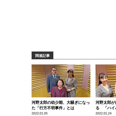
関連記事
河野太郎の幼少期、大騒ぎになっ
河野太郎が
た「行方不明事件」とは
る 「ハイ
たら……」
2022.01.05
2022.01.24