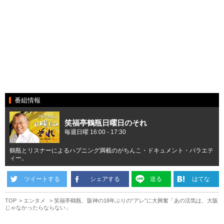
番組情報
笑福亭鶴瓶日曜日のそれ
毎週日曜 16:00 - 17:30
鶴瓶とリスナーによるハプニング満載のがちんこ・ドキュメント・バラエテ
ィー。
ツイートする
シェアする
送る
はてな
TOP
エンタメ
笑福亭鶴瓶、阪神の18年ぶりの“アレ”に大興奮「あの活気は、大阪
じゃなかったらならない」