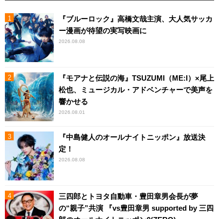
『ブルーロック』高橋文哉主演、大人気サッカ
ー漫画が待望の実写映画に
2026.08.08
『モアナと伝説の海』TSUZUMI（ME:I）×尾上
松也、ミュージカル・アドベンチャーで美声を
響かせる
2026.08.01
『中島健人のオールナイトニッポン』放送決
定！
2026.08.08
三四郎とトヨタ自動車・豊田章男会長が夢
の“親子”共演 『vs豊田章男 supported by 三四