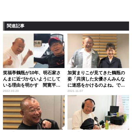
関連記事
笑福亭鶴瓶が10年、明石家さ
加賀まりこが見てきた鶴瓶の
んまに近づかないようにして
姿「共演した女優さんみんな
いる理由を明かす 間寛平も
に迷惑をかけるのよね。でも
理解
好かれる」
2022.03.20
2021.11.07