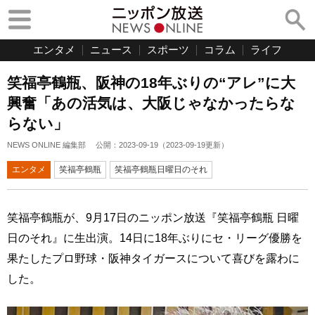
エンタメ
ニュース
スポーツ
コラム
ライフ
笑福亭鶴瓶、阪神の18年ぶりの“アレ”に大
興奮「あの活気は、大阪じゃなかったらな
らない」
NEWS ONLINE 編集部
公開：
2023-09-19
（
2023-09-19
更新）
エンタメ
笑福亭鶴瓶
笑福亭鶴瓶日曜日のそれ
笑福亭鶴瓶が、9月17日のニッポン放送『笑福亭鶴瓶 日曜
日のそれ』に生出演。14日に18年ぶりにセ・リーグ優勝を
果たしたプロ野球・阪神タイガースについて喜びを露わに
した。