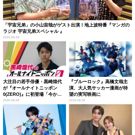
「宇宙兄弟」の小山宙哉がゲスト出演！地上波特番『マンガの
ラジオ 宇宙兄弟スペシャル 』
2026.08.09
大注目の若手俳優・黒崎煌代
『ブルーロック』高橋文哉主
が『オールナイトニッポン
演、大人気サッカー漫画が待
0(ZERO)』に初登場「今から
望の実写映画に
とてもワクワクしておりま
2026.08.08
2026.08.08
す！」