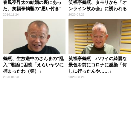
春風亭昇太の結婚の裏にあっ
笑福亭鶴瓶、タモリから「オ
た、笑福亭鶴瓶の“思い付き”
ンライン飲み会」に誘われる
2019.11.24
2020.04.26
鶴瓶、生放送中のさんまの“乱
笑福亭鶴瓶 ハワイの綺麗な
入”電話に困惑「えらいヤツに
景色を前にコロナに感染「何
捕まったわ（笑）」
しに行ったんや……」
2020.06.28
2023.08.28