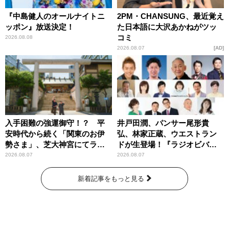
『中島健人のオールナイトニ
2PM・CHANSUNG、最近覚え
ッポン』放送決定！
た日本語に大沢あかねがツッ
コミ
2026.08.08
2026.08.07
AD
入手困難の強運御守！？ 平
井戸田潤、パンサー尾形貴
安時代から続く「関東のお伊
弘、林家正蔵、ウエストラン
勢さま」、芝大神宮にてラン
ドが生登場！『ラジオビバリ
パンプスが合格祈願！
ー昼ズ』
2026.08.07
2026.08.07
新着記事をもっと見る