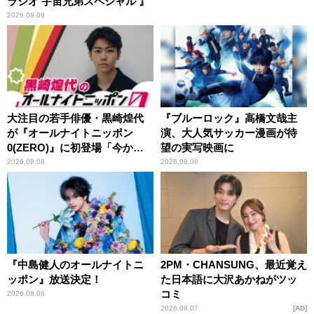
ラジオ 宇宙兄弟スペシャル 』
2026.08.09
大注目の若手俳優・黒崎煌代
『ブルーロック』高橋文哉主
が『オールナイトニッポン
演、大人気サッカー漫画が待
0(ZERO)』に初登場「今から
望の実写映画に
とてもワクワクしておりま
2026.08.08
2026.08.08
す！」
『中島健人のオールナイトニ
2PM・CHANSUNG、最近覚え
ッポン』放送決定！
た日本語に大沢あかねがツッ
コミ
2026.08.08
2026.08.07
AD