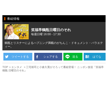
番組情報
笑福亭鶴瓶日曜日のそれ
毎週日曜 16:00 - 17:30
鶴瓶とリスナーによるハプニング満載のがちんこ・ドキュメント・バラエテ
ィー。
ツイートする
シェアする
送る
はてな
TOP
エンタメ
三宅裕司と小倉久寛がそろって番組登場！ ニッポン放送『笑福亭
鶴瓶 日曜日のそれ』