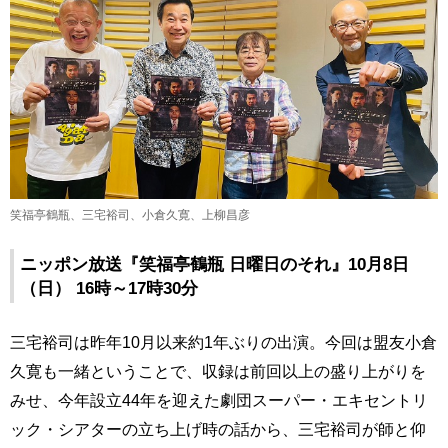
笑福亭鶴瓶、三宅裕司、小倉久寛、上柳昌彦
ニッポン放送『笑福亭鶴瓶 日曜日のそれ』10月8日
（日） 16時～17時30分
三宅裕司は昨年10月以来約1年ぶりの出演。今回は盟友小倉
久寛も一緒ということで、収録は前回以上の盛り上がりを
みせ、今年設立44年を迎えた劇団スーパー・エキセントリ
ック・シアターの立ち上げ時の話から、三宅裕司が師と仰