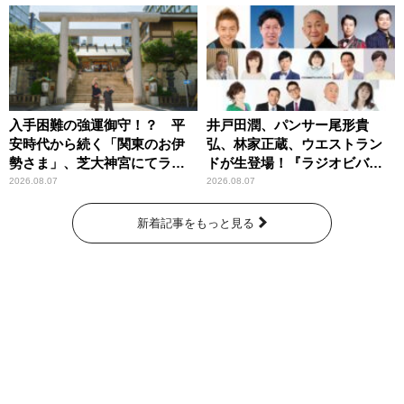
入手困難の強運御守！？ 平
井戸田潤、パンサー尾形貴
安時代から続く「関東のお伊
弘、林家正蔵、ウエストラン
勢さま」、芝大神宮にてラン
ドが生登場！『ラジオビバリ
パンプスが合格祈願！
ー昼ズ』
2026.08.07
2026.08.07
新着記事をもっと見る