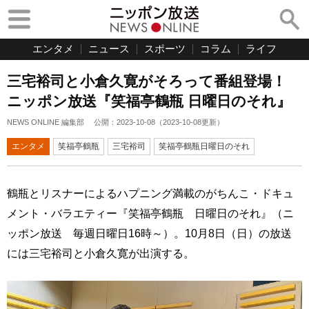
エンタメ
ニュース
スポーツ
コラム
ライフ
三宅裕司と小倉久寛がそろって番組登場！
ニッポン放送『笑福亭鶴瓶 日曜日のそれ』
NEWS ONLINE 編集部
公開：
2023-10-08
（
2023-10-08
更新）
エンタメ
笑福亭鶴瓶
三宅裕司
笑福亭鶴瓶日曜日のそれ
鶴瓶とリスナーによるハプニング満載のがちんこ・ドキュ
メント・バラエティー『笑福亭鶴瓶 日曜日のそれ』（ニ
ッポン放送 毎週日曜日16時～）。10月8日（日）の放送
には三宅裕司と小倉久寛が出演する。