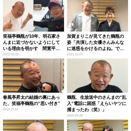
笑福亭鶴瓶が10年、明石家さ
加賀まりこが見てきた鶴瓶の
んまに近づかないようにして
姿「共演した女優さんみんな
いる理由を明かす 間寛平も
に迷惑をかけるのよね。でも
理解
好かれる」
2022.03.20
2021.11.07
春風亭昇太の結婚の裏にあっ
鶴瓶、生放送中のさんまの“乱
た、笑福亭鶴瓶の“思い付き”
入”電話に困惑「えらいヤツに
捕まったわ（笑）」
2019.11.24
2020.06.28