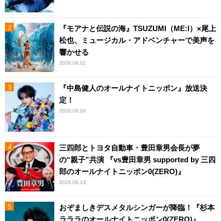
『モアナと伝説の海』TSUZUMI（ME:I）×尾上
松也、ミュージカル・アドベンチャーで美声を
響かせる
2026.08.01
『中島健人のオールナイトニッポン』放送決
定！
2026.08.08
三四郎とトヨタ自動車・豊田章男会長が夢
の“親子”共演 『vs豊田章男 supported by 三四
郎のオールナイトニッポン0(ZERO)』
2026.06.13
おぞましきデスメタルシンガーが降臨！『杉本
ラララのオールナイトニッポン0(ZERO)』