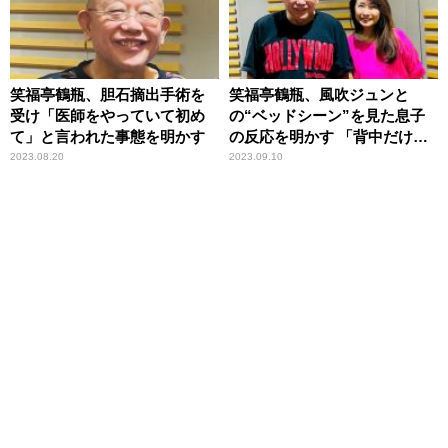
笑福亭鶴瓶、胆石摘出手術を
笑福亭鶴瓶、風吹ジュンと
受け「医師をやっていて初め
の“ベッドシーン”を見た息子
て」と言われた事態を明かす
の反応を明かす 「背中だけで
も……」
2023.08.20
2023.09.10