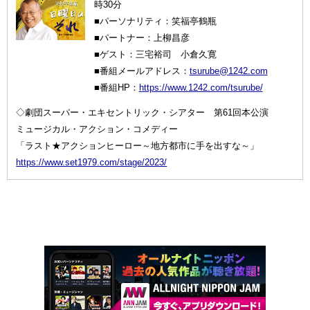
時30分
■パーソナリティ：笑福亭鶴瓶
■パートナー：上柳昌彦
■ゲスト：三宅裕司 小倉久寛
■番組メールアドレス：
tsurube@1242.com
■番組HP：
https://www.1242.com/tsurube/
◇劇団スーパー・エキセントリック・シアター 第61回本公演
ミュージカル・アクション・コメディー
「ラスト★アクションヒーロー～地方都市に手を出すな～」
https://www.set1979.com/stage/2023/