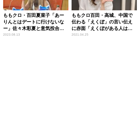
ももクロ・百田夏菜子「あー
ももクロ百田・高城、中国で
りんとはデートに行けないな
伝わる「えくぼ」の言い伝え
ー」佐々木彩夏と意気投合せ
に赤面「えくぼがある人は忘
ず
れられない人がいて……」
2023.08.13
2021.04.25