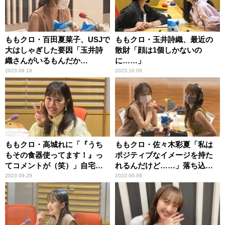
ももクロ・百田夏菜子、USJで
ももクロ・玉井詩織、最近の
大はしゃぎした要因「玉井詩
散財「顔は1個しかないの
織さんがいるもんだか
に……」
ら……」
2023.09.18
2023.10.09
ももクロ・高城れに「『うち
ももクロ・佐々木彩夏「私は
もその食器使ってます！』っ
ポジティブなイメージを持た
てコメントが（笑）」自宅の
れるんだけど……」落ち込ま
食器のこだわり
ないための秘策
2023.09.29
2023.09.08