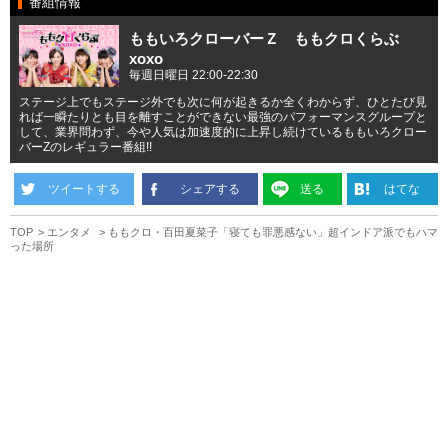
番組情報
ももいろクローバーＺ ももクロくらぶ
xoxo
毎週日曜日 22:00-22:30
ステージ上でもステージ外でも次に何が起きるか全くわからず、ひとたび見
れば一瞬たりとも目を離すことができない最強のパフォーマンスグループと
して、業界問わず、今や人気は加速度的に上昇し続けているももいろクロー
バーZのレギュラー番組!!
ツイートする
シェアする
送る
はてな
TOP
エンタメ
ももクロ・百田夏菜子「寝ても罪悪感ない」超インドア派でもハマ
った場所