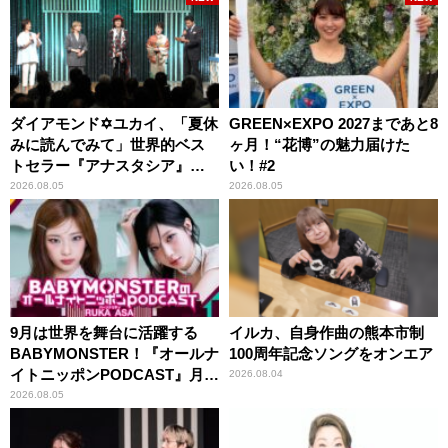
ダイアモンド✡ユカイ、「夏休
GREEN×EXPO 2027まであと8
みに読んでみて」世界的ベス
ヶ月！“花博”の魅力届けた
トセラー『アナスタシア』を
い！#2
紹介
2026.08.05
2026.08.05
9月は世界を舞台に活躍する
イルカ、自身作曲の熊本市制
BABYMONSTER！『オールナ
100周年記念ソングをオンエア
イトニッポンPODCAST』月替
2026.08.04
わりパーソナリティ
2026.08.05