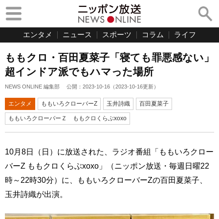
エンタメ
ニュース
スポーツ
コラム
ライフ
ももクロ・百田夏菜子「寝ても罪悪感ない」
超インドア派でもハマった場所
NEWS ONLINE 編集部
公開：
2023-10-16
（
2023-10-16
更新）
エンタメ
ももいろクローバーZ
玉井詩織
百田夏菜子
ももいろクローバーＺ ももクロくらぶxoxo
10月8日（日）に放送された、ラジオ番組「ももいろクロー
バーZ ももクロくらぶxoxo」（ニッポン放送・毎週日曜22
時～22時30分）に、ももいろクローバーZの百田夏菜子、
玉井詩織が出演。