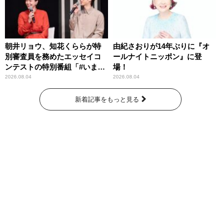
朝井リョウ、知花くららが特
由紀さおりが14年ぶりに『オ
別審査員を務めたエッセイコ
ールナイトニッポン』に登
ンテストの特別番組「#いまあ
場！
なたに伝えたいこと」
2026.08.04
2026.08.04
新着記事をもっと見る