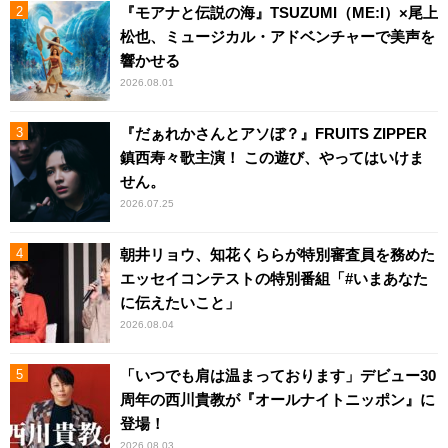
『モアナと伝説の海』TSUZUMI（ME:I）×尾上
松也、ミュージカル・アドベンチャーで美声を
響かせる
2026.08.01
『だぁれかさんとアソぼ？』FRUITS ZIPPER
鎮西寿々歌主演！ この遊び、やってはいけま
せん。
2026.07.25
朝井リョウ、知花くららが特別審査員を務めた
エッセイコンテストの特別番組「#いまあなた
に伝えたいこと」
2026.08.04
「いつでも肩は温まっております」デビュー30
周年の西川貴教が『オールナイトニッポン』に
登場！
2026.08.03