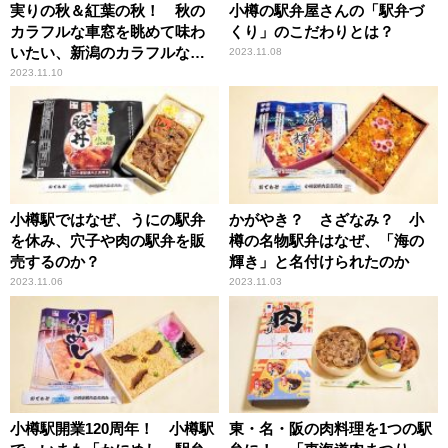
実りの秋＆紅葉の秋！ 秋の
小樽の駅弁屋さんの「駅弁づ
カラフルな車窓を眺めて味わ
くり」のこだわりとは？
いたい、新潟のカラフルなち
2023.11.08
らし寿司駅弁とは？
2023.11.10
小樽駅ではなぜ、うにの駅弁
かがやき？ さざなみ？ 小
を休み、穴子や肉の駅弁を販
樽の名物駅弁はなぜ、「海の
売するのか？
輝き」と名付けられたのか
2023.11.06
2023.11.03
小樽駅開業120周年！ 小樽駅
東・名・阪の肉料理を1つの駅