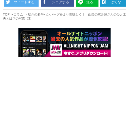
ツイートする
シェアする
送る
はてな
TOP
コラム
駅弁の和牛ハンバーグをより美味しく！ 山梨の駅弁屋さんのひと工
夫とは？の写真（3）