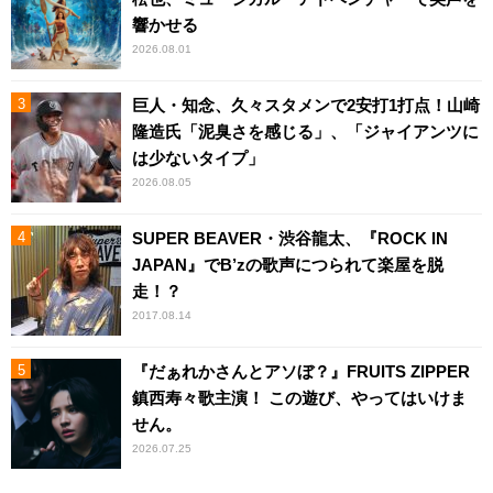
響かせる
2026.08.01
巨人・知念、久々スタメンで2安打1打点！山崎
隆造氏「泥臭さを感じる」、「ジャイアンツに
は少ないタイプ」
2026.08.05
SUPER BEAVER・渋谷龍太、『ROCK IN
JAPAN』でB’zの歌声につられて楽屋を脱
走！？
2017.08.14
『だぁれかさんとアソぼ？』FRUITS ZIPPER
鎮西寿々歌主演！ この遊び、やってはいけま
せん。
2026.07.25