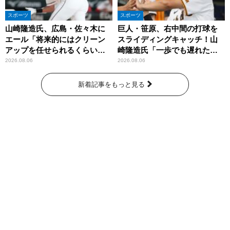
スポーツ
スポーツ
山崎隆造氏、広島・佐々木に
巨人・笹原、右中間の打球を
エール「将来的にはクリーン
スライディングキャッチ！山
アップを任せられるくらいま
崎隆造氏「一歩でも遅れた
では成長して」
ら…」
2026.08.06
2026.08.06
新着記事をもっと見る