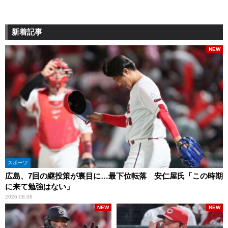
新着記事
NEW
スポーツ
広島、7回の継投策が裏目に…最下位転落 安仁屋氏「この時期
に来て勉強はない」
2026.08.06
NEW
NEW