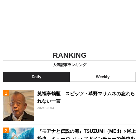
RANKING
人気記事ランキング
Daily
Weekly
笑福亭鶴瓶 スピッツ・草野マサムネの忘れら
れない一言
2026.08.03
『モアナと伝説の海』TSUZUMI（ME:I）×尾上
松也、ミュージカル・アドベンチャーで美声を