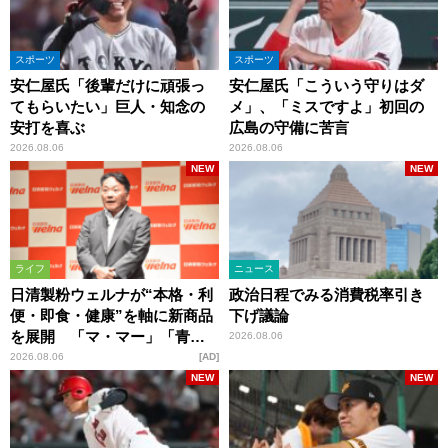
スポーツ
スポーツ
安仁屋氏「後輩だけに頑張っ
安仁屋氏「こういう守りはダ
てもらいたい」巨人・知念の
メ」、「ミスですよ」初回の
安打を喜ぶ
広島の守備に苦言
2026.08.06
2026.08.06
NEW
NEW
ライフ
ニュース
日清製粉ウェルナが“本格・利
政治日程でみる消費税率引き
便・即食・健康”を軸に新商品
下げ議論
を展開 「マ・マー」「青の
2026.08.06
洞窟」ブランドを強化
2026.08.06
AD
NEW
NEW