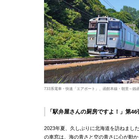
733系電車・快速「エアポート」、函館本線・朝里～銭
「駅弁屋さんの厨房ですよ！」第46
2023年夏、久しぶりに北海道を訪ねま
の車窓は、海の青さと空の青さに心が動か