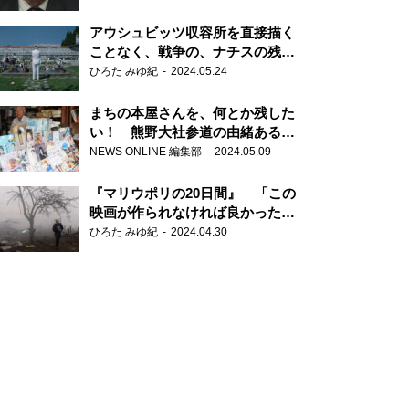
だ6000の命』
アウシュビッツ収容所を直接描く
ことなく、戦争の、ナチスの残虐
さが見える映画 『関心領域』
ひろた みゆ紀
2024.05.24
まちの本屋さんを、何とか残した
い！ 熊野大社参道の由緒ある書
店・三代目の強い思い
NEWS ONLINE 編集部
2024.05.09
『マリウポリの20日間』 「この
映画が作られなければ良かった」
と語る監督
ひろた みゆ紀
2024.04.30