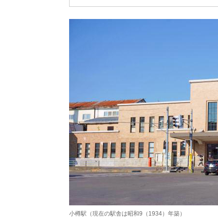
小樽駅（現在の駅舎は昭和9（1934）年築）