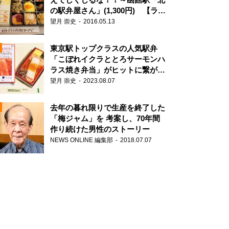
の駅弁屋さん」(1,300円) 【ライ
ター望月の駅弁膝栗毛】
望月 崇史
2016.05.13
N
東京駅トップクラスの人気駅弁
「こぼれイクラととろサーモンハ
ラス焼き弁当」がヒットに繋がっ
た理由
望月 崇史
2023.08.07
去年の暮れ限りで生産を終了した
「梅ジャム」を 考案し、70年間
作り続けた男性のストーリー
NEWS ONLINE 編集部
2018.07.07