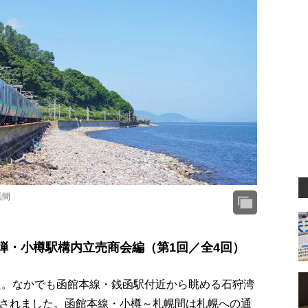
函間
弾・小樽駅構内立売商会編（第1回／全4回）
した。なかでも函館本線・銭函駅付近から眺める石狩湾
されました。函館本線・小樽～札幌間は札幌への通