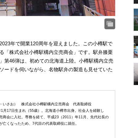
023年で開業120周年を迎えました。この小樽駅で
る「株式会社小樽駅構内立売商会」です。駅弁膝栗
」第46弾は、初めての北海道上陸。小樽駅構内立売
ソードを伺いながら、名物駅弁の製造も見せていた
・いさお） 株式会社小樽駅構内立売商会 代表取締役
）年1月17日生まれ（55歳）。北海道小樽市出身。社会人を経験し
売商会に入社。専務を経て、平成23（2011）年11月、先代社長の
が亡くなったため、7代目の代表取締役に就任。