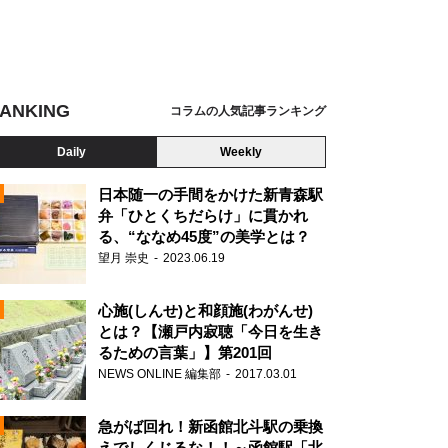
ANKING
コラムの人気記事ランキング
Daily
Weekly
日本随一の手間をかけた新青森駅
弁「ひとくちだらけ」に貫かれ
る、“ななめ45度”の美学とは？
望月 崇史
2023.06.19
心施(しんせ)と和顔施(わがんせ)
とは？【瀬戸内寂聴「今日を生き
るための言葉」】第201回
NEWS ONLINE 編集部
2017.03.01
N
急がば回れ！新函館北斗駅の乗換
えでしくじるな！！～函館駅「北