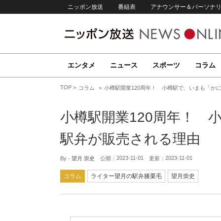
ニッポン放送
番組表
アナウンサー＆パーソナ
エンタメ
ニュース
スポーツ
コラム
TOP
コラム
小樽駅開業120周年！ 小樽駅で、いまも「か
小樽駅開業120周年！ 
駅弁が販売される理由
2023-11-01
2023-11-01
By -
望月 崇史
公開：
更新：
コラム
ライター望月の駅弁膝栗毛
望月崇史