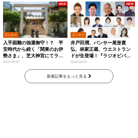
NEW
NEW
エンタメ
エンタメ
入手困難の強運御守！？ 平
井戸田潤、パンサー尾形貴
安時代から続く「関東のお伊
弘、林家正蔵、ウエストラン
勢さま」、芝大神宮にてラン
ドが生登場！『ラジオビバリ
パンプスが合格祈願！
ー昼ズ』
2026.08.07
2026.08.07
新着記事をもっと見る