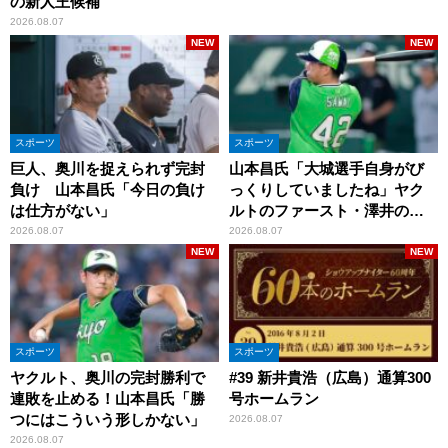
の新人王候補
2026.08.07
NEW
NEW
スポーツ
スポーツ
巨人、奥川を捉えられず完封
山本昌氏「大城選手自身がび
負け 山本昌氏「今日の負け
っくりしていましたね」ヤク
は仕方がない」
ルトのファースト・澤井の判
断を評価
2026.08.07
2026.08.07
NEW
NEW
スポーツ
スポーツ
ヤクルト、奥川の完封勝利で
#39 新井貴浩（広島）通算300
連敗を止める！山本昌氏「勝
号ホームラン
つにはこういう形しかない」
2026.08.07
2026.08.07