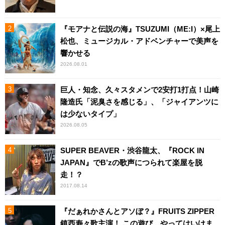
『モアナと伝説の海』TSUZUMI（ME:I）×尾上
松也、ミュージカル・アドベンチャーで美声を
響かせる
2026.08.01
巨人・知念、久々スタメンで2安打1打点！山崎
隆造氏「泥臭さを感じる」、「ジャイアンツに
は少ないタイプ」
2026.08.05
SUPER BEAVER・渋谷龍太、『ROCK IN
JAPAN』でB’zの歌声につられて楽屋を脱
走！？
2017.08.14
『だぁれかさんとアソぼ？』FRUITS ZIPPER
鎮西寿々歌主演！ この遊び、やってはいけま