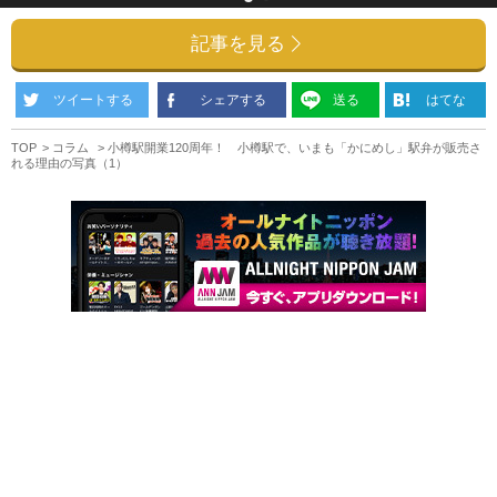
記事を見る
ツイートする
シェアする
送る
はてな
TOP
コラム
小樽駅開業120周年！ 小樽駅で、いまも「かにめし」駅弁が販売さ
れる理由の写真（1）