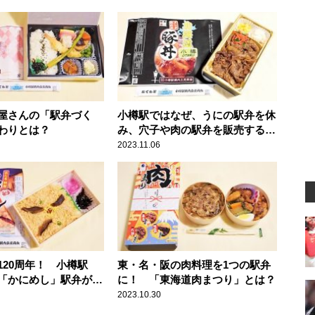
屋さんの「駅弁づく
小樽駅ではなぜ、うにの駅弁を休
わりとは？
み、穴子や肉の駅弁を販売するの
か？
2023.11.06
120周年！ 小樽駅
東・名・阪の肉料理を1つの駅弁
「かにめし」駅弁が販
に！ 「東海道肉まつり」とは？
由
2023.10.30