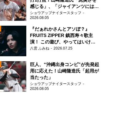
感じる」、「ジャイアンツには少
ないタイプ」
ショウアップナイタースタッフ
2026.08.05
『だぁれかさんとアソぼ？』
FRUITS ZIPPER 鎮西寿々歌主
演！ この遊び、やってはいけま
N
せん。
八雲 ふみね
2026.07.25
AD
巨人、“沖縄出身コンビ”が先発起
用に応えた！山崎隆造氏「起用が
当たった」
ショウアップナイタースタッフ
2026.08.05
2