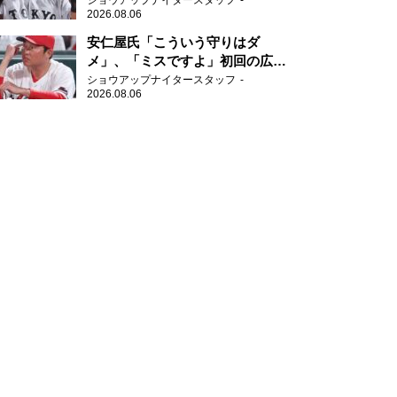
ショウアップナイタースタッフ
2026.08.06
安仁屋氏「こういう守りはダ
メ」、「ミスですよ」初回の広島
の守備に苦言
ショウアップナイタースタッフ
2026.08.06