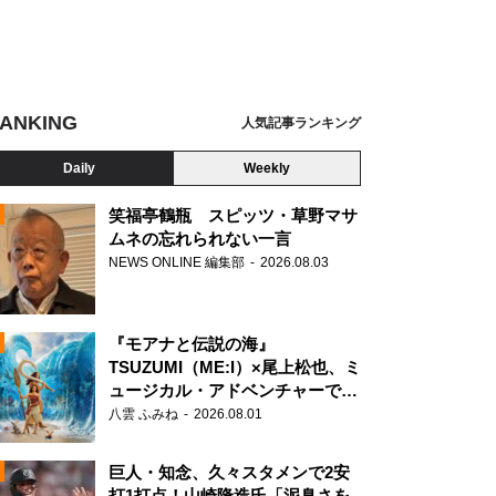
ANKING
人気記事ランキング
Daily
Weekly
笑福亭鶴瓶 スピッツ・草野マサ
ムネの忘れられない一言
インハンバーグ弁当
NEWS ONLINE 編集部
2026.08.03
N
『モアナと伝説の海』
TSUZUMI（ME:I）×尾上松也、ミ
ュージカル・アドベンチャーで美
声を響かせる
八雲 ふみね
2026.08.01
巨人・知念、久々スタメンで2安
打1打点！山崎隆造氏「泥臭さを