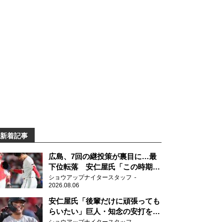
新着記事
広島、7回の継投策が裏目に…最
下位転落 安仁屋氏「この時期に
来て勉強はない」
ショウアップナイタースタッフ
2026.08.06
安仁屋氏「後輩だけに頑張っても
らいたい」巨人・知念の安打を喜
ぶ