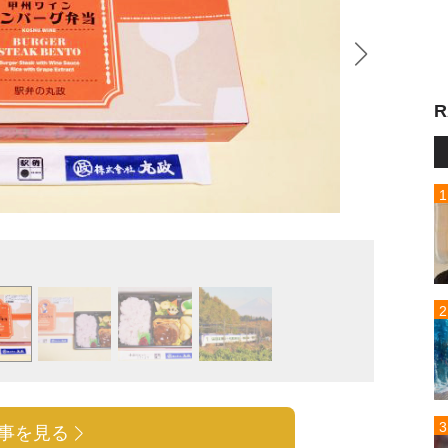
R
甲州ワ
事を見る