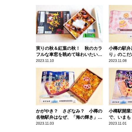
実りの秋＆紅葉の秋！ 秋のカラ
小樽の駅弁
フルな車窓を眺めて味わいたい、
り」のこだ
新潟のカラフルなちらし寿司駅弁
2023.11.10
2023.11.08
とは？
かがやき？ さざなみ？ 小樽の
小樽駅開業
名物駅弁はなぜ、「海の輝き」と
で、いまも
名付けられたのか
売される理
2023.11.03
2023.11.01