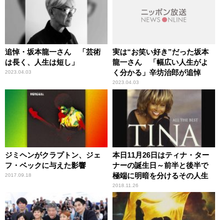
追悼・坂本龍一さん 「芸術
実は“お笑い好き”だった坂本
は長く、人生は短し」
龍一さん 「幅広い人生がよ
く分かる」辛坊治郎が追悼
2023.04.03
2023.04.03
ジミヘンがクラプトン、ジェ
本日11月26日はティナ・ター
フ・ベックに与えた影響
ナーの誕生日～前半と後半で
極端に明暗を分けるその人生
2017.09.18
2018.11.26