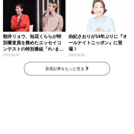
朝井リョウ、知花くららが特
由紀さおりが14年ぶりに『オ
別審査員を務めたエッセイコ
ールナイトニッポン』に登
ンテストの特別番組「#いまあ
場！
なたに伝えたいこと」
2026.08.04
2026.08.04
新着記事をもっと見る