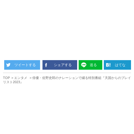
ツイートする
シェアする
送る
はてな
TOP
エンタメ
俳優・佐野史郎のナレーションで綴る特別番組『天国からのプレイ
リスト2023』