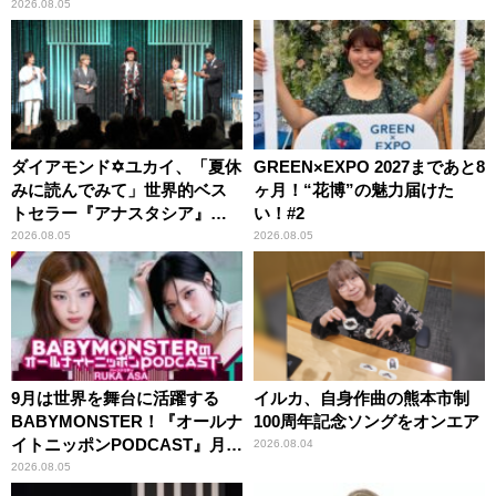
2026.08.05
ダイアモンド✡ユカイ、「夏休
GREEN×EXPO 2027まであと8
みに読んでみて」世界的ベス
ヶ月！“花博”の魅力届けた
トセラー『アナスタシア』を
い！#2
紹介
2026.08.05
2026.08.05
9月は世界を舞台に活躍する
イルカ、自身作曲の熊本市制
BABYMONSTER！『オールナ
100周年記念ソングをオンエア
イトニッポンPODCAST』月替
2026.08.04
わりパーソナリティ
2026.08.05