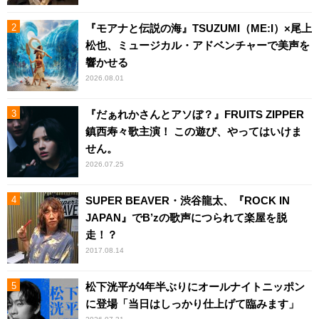
『モアナと伝説の海』TSUZUMI（ME:I）×尾上
松也、ミュージカル・アドベンチャーで美声を
響かせる
2026.08.01
『だぁれかさんとアソぼ？』FRUITS ZIPPER
鎮西寿々歌主演！ この遊び、やってはいけま
せん。
2026.07.25
SUPER BEAVER・渋谷龍太、『ROCK IN
JAPAN』でB’zの歌声につられて楽屋を脱
走！？
2017.08.14
松下洸平が4年半ぶりにオールナイトニッポン
に登場「当日はしっかり仕上げて臨みます」