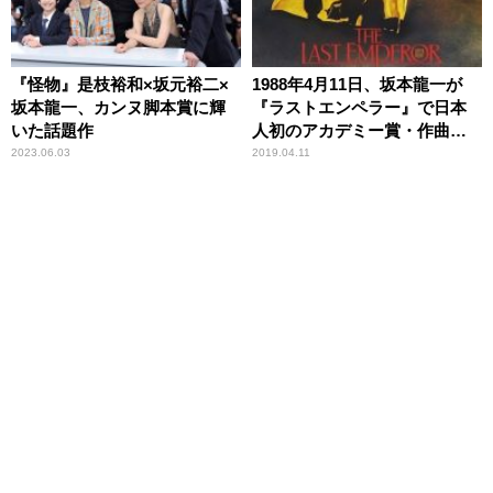
『怪物』是枝裕和×坂元裕二×
1988年4月11日、坂本龍一が
坂本龍一、カンヌ脚本賞に輝
『ラストエンペラー』で日本
いた話題作
人初のアカデミー賞・作曲賞
を受賞～坂本を苦しめたベル
2023.06.03
2019.04.11
トルッチの“ひらめき”