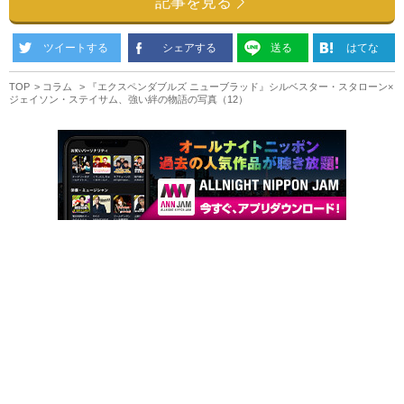
記事を見る
ツイートする
シェアする
送る
はてな
TOP
コラム
『エクスペンダブルズ ニューブラッド』シルベスター・スタローン×
ジェイソン・ステイサム、強い絆の物語の写真（12）