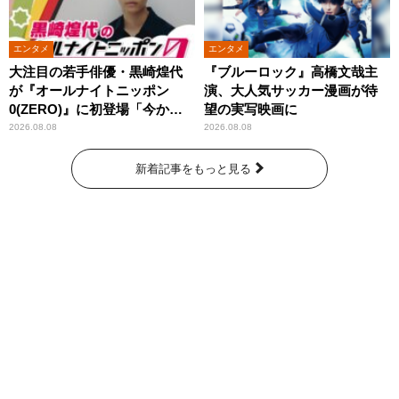
エンタメ
エンタメ
大注目の若手俳優・黒崎煌代
『ブルーロック』高橋文哉主
が『オールナイトニッポン
演、大人気サッカー漫画が待
0(ZERO)』に初登場「今から
望の実写映画に
とてもワクワクしておりま
2026.08.08
2026.08.08
す！」
新着記事をもっと見る