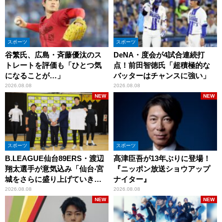
スポーツ
スポーツ
谷繁氏、広島・斉藤優汰のス
DeNA・度会が4試合連続打
トレートを評価も「ひとつ気
点！前田智徳氏「超積極的な
になることが…」
バッターはチャンスに強い」
2026.08.08
2026.08.08
NEW
NEW
スポーツ
スポーツ
B.LEAGUE仙台89ERS・渡辺
髙津臣吾が13年ぶりに登場！
翔太選手が意気込み「仙台‧宮
『ニッポン放送ショウアップ
城をさらに盛り上げていきた
ナイター』
いです」
2026.08.08
2026.08.08
NEW
NEW