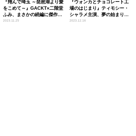
『翔んで埼玉 ～琵琶湖より愛
『ウォンカとチョコレート工
をこめて～』GACKT×二階堂
場のはじまり』ティモシー・
ふみ、まさかの続編に傑作の
シャラメ主演、夢の始まりの
予感
物語
2023.11.25
2023.12.16