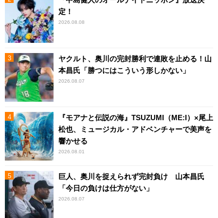
定！
2026.08.08
ヤクルト、奥川の完封勝利で連敗を止める！山
本昌氏「勝つにはこういう形しかない」
2026.08.07
『モアナと伝説の海』TSUZUMI（ME:I）×尾上
松也、ミュージカル・アドベンチャーで美声を
響かせる
2026.08.01
巨人、奥川を捉えられず完封負け 山本昌氏
「今日の負けは仕方がない」
2026.08.07