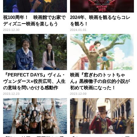
祝100周年！ 映画館でお家で
2024年、映画を観るならコレ
ディズニー映画を楽しもう
を観ろ！
2023.12.30
2024.01.01
『PERFECT DAYS』ヴィム・
映画『窓ぎわのトットちゃ
ヴェンダース×役所広司、人生
ん』黒柳徹子の自伝的小説が
の意味を問いかける感動作
初めて映画になった！
2023.12.23
2023.12.09