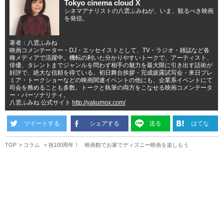
Tokyo cinema cloud X
シネマアナリストの八雲ふみねが、いま、観るべき映画
を発信。
著者：八雲ふみね
映画コメンテーター・DJ・エッセイストとして、TV・ラジオ・雑誌など各
種メディアで活躍中。機転の利いた分かりやすいトークで、アーティスト、
俳優、タレントまでジャンルを問わず相手の魅力を最大限に引き出す話術が
好評で、絶大な信頼を得ている。初日舞台挨拶・完成披露試写会・来日プレ
ミア・トークショーなどの映画関連イベントの他にも、企業系イベントにて
司会を務めることも多数。トークと執筆の両方をこなせる映画コメンテータ
ー・パーソナリティ。
八雲ふみね 公式サイト
http://yakumox.com/
ツイートする
シェアする
送る
はてな
TOP
コラム
祝100周年！ 映画館でお家でディズニー映画を楽しもう