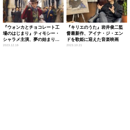
『ウォンカとチョコレート工
『キリエのうた』岩井俊二監
場のはじまり』ティモシー・
督最新作、アイナ・ジ・エン
シャラメ主演、夢の始まりの
ドを歌姫に迎えた音楽映画
物語
2023.12.16
2023.10.21