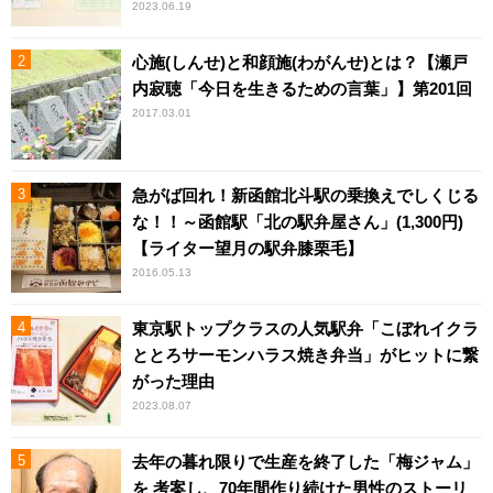
2023.06.19
心施(しんせ)と和顔施(わがんせ)とは？【瀬戸
内寂聴「今日を生きるための言葉」】第201回
2017.03.01
急がば回れ！新函館北斗駅の乗換えでしくじる
な！！～函館駅「北の駅弁屋さん」(1,300円)
【ライター望月の駅弁膝栗毛】
2016.05.13
東京駅トップクラスの人気駅弁「こぼれイクラ
ととろサーモンハラス焼き弁当」がヒットに繋
がった理由
2023.08.07
去年の暮れ限りで生産を終了した「梅ジャム」
を 考案し、70年間作り続けた男性のストーリ