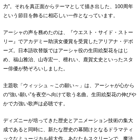
力”。それを真正面からテーマとして描き出した、100周年
という節目を飾るに相応しい一作となっています。
アーシャの声を務めたのは、『ウエスト・サイド・ストー
リー』でアカデミー助演女優賞を受賞したアリアナ・デボ
ーズ。日本語吹替版ではアーシャ役の生田絵梨花をはじ
め、福山雅治、山寺宏一、檀れい、鹿賀丈史といったスタ
ー俳優が勢ぞろいしました。
主題歌「ウィッシュ ～この願い～」は、アーシャが心から
の“強い願い”を夜空へ向けて歌う名曲。生田絵梨花の伸びや
かで力強い歌声は必聴です。
ディズニーが培ってきた歴史とアニメーション技術の集大
成であると同時に、新たな歴史の幕開けとなるドラマティ
ックなミュージカル超大作。あなたもスクリーンで、魔法