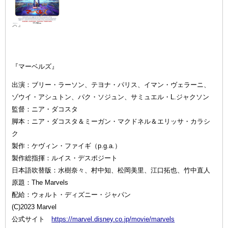
『マーベル
ズ』
『マーベルズ』
出演：ブリー・ラーソン、テヨナ・パリス、イマン・ヴェラーニ、
ゾウイ・アシュトン、パク・ソジュン、サミュエル・L.ジャクソン
監督：ニア・ダコスタ
脚本：ニア・ダコスタ＆ミーガン・マクドネル＆エリッサ・カラシ
ク
製作：ケヴィン・ファイギ（p.g.a.）
製作総指揮：ルイス・デスポジート
日本語吹替版：水樹奈々、村中知、松岡美里、江口拓也、竹中直人
原題：The Marvels
配給：ウォルト・ディズニー・ジャパン
(C)2023 Marvel
公式サイト
https://marvel.disney.co.jp/movie/marvels