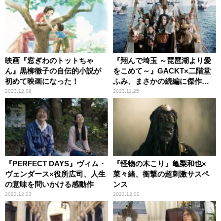
映画『窓ぎわのトットちゃ
『翔んで埼玉 ～琵琶湖より愛
ん』黒柳徹子の自伝的小説が
をこめて～』GACKT×二階堂
初めて映画になった！
ふみ、まさかの続編に傑作の
予感
2023.12.09
2023.11.25
『PERFECT DAYS』ヴィム・
『怪物の木こり』亀梨和也×
ヴェンダース×役所広司、人生
菜々緒、衝撃の超刺激サスペ
の意味を問いかける感動作
ンス
2023.12.23
2023.12.02