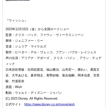
ュ』
『ウィッシュ』
2023年12月15日（金）から全国ロードショー
監督：クリス・バック、ファウン・ヴィーラスンソーン
脚本：ジェニファー・リー
音楽：ジュリア・マイケルズ
製作：ピーター・デル・ヴェッコ、フアン・パブロ・レイジェス
声の出演：アリアナ・デボーズ 、クリス・パイン 、アラン・テュデ
ィック
日本語吹替版：生田絵梨花、福山雅治、山寺宏一、檀れい、鹿賀丈
史、大平あひる、蒼井翔太、青野紗穂、落合福嗣、岡本信彦、宮里
駿、竹達彩奈
原題：Wish
配給：ウォルト・ディズニー・ジャパン
(C) 2023 Disney. All Rights Reserved.
公式サイト
https://www.disney.co.jp/movie/wish