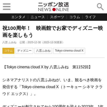
エンタメ
ニュース
スポーツ
コラム
ライフ
祝100周年！ 映画館でお家でディズニー映
画を楽しもう
八雲 ふみね
公開：
2023-12-30
（
2023-12-30
更新）
コラム
ディズニー
八雲ふみね
Tokyo cinema cloud X
【Tokyo cinema cloud X by 八雲ふみね 第1152回】
シネマアナリストの八雲ふみねが、いま、観るべき映画を
発信する「Tokyo cinema cloud X（トーキョー シネマ クラ
ウド エックス）」。
ディズニーが創立されてから100周年を迎えた2023年。1年