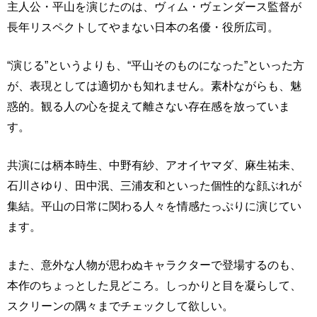
主人公・平山を演じたのは、ヴィム・ヴェンダース監督が
長年リスペクトしてやまない日本の名優・役所広司。
“演じる”というよりも、“平山そのものになった”といった方
が、表現としては適切かも知れません。素朴ながらも、魅
惑的。観る人の心を捉えて離さない存在感を放っていま
す。
共演には柄本時生、中野有紗、アオイヤマダ、麻生祐未、
石川さゆり、田中泯、三浦友和といった個性的な顔ぶれが
集結。平山の日常に関わる人々を情感たっぷりに演じてい
ます。
また、意外な人物が思わぬキャラクターで登場するのも、
本作のちょっとした見どころ。しっかりと目を凝らして、
スクリーンの隅々までチェックして欲しい。