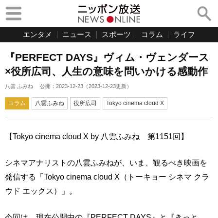
エンタメ
ニュース
スポーツ
コラム
ライフ
『PERFECT DAYS』ヴィム・ヴェンダース
×役所広司、人生の意味を問いかける感動作
八雲 ふみね
公開：
2023-12-23
（
2023-12-23
更新）
コラム
八雲ふみね
役所広司
Tokyo cinema cloud X
【Tokyo cinema cloud X by 八雲ふみね 第1151回】
シネマアナリストの八雲ふみねが、いま、観るべき映画を
発信する「Tokyo cinema cloud X（トーキョー シネマ クラ
ウド エックス）」。
今回は、現在公開中の『PERFECT DAYS』と『きっと、