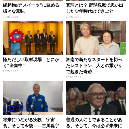
縁起物の“スイーツ”に込める
真理とは？ 野球観戦で思い出
様々な意味
した少年時代のできごと
2026.01.01
2025.09.13
慌ただしい取材現場 とにか
湘南で新たなスタートを切っ
く“全集中”
たレストラン 人との繋がり
で起きた奇跡
2025.01.10
2024.07.11
将来につながる実験、宇宙
普通の人にもできることがあ
食、そして今後――古川聡宇
る。そして、今は必ず未来に