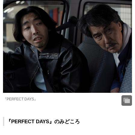
『PERFECT DAYS』
『PERFECT DAYS』のみどころ