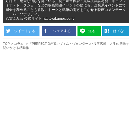
好評で、絶大な信頼を得ている。初日舞台挨拶・完成披露試写会・来日プレ
ミア・トークショーなどの映画関連イベントの他にも、企業系イベントにて
司会を務めることも多数。トークと執筆の両方をこなせる映画コメンテータ
ー・パーソナリティ。
八雲ふみね 公式サイト
http://yakumox.com/
ツイートする
シェアする
送る
はてな
TOP
コラム
『PERFECT DAYS』ヴィム・ヴェンダース×役所広司、人生の意味を
問いかける感動作