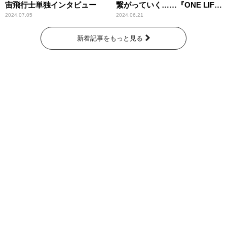
宙飛行士単独インタビュー
繋がっていく……『ONE LIFE
奇跡が繋いだ6000の命』
2024.07.05
2024.06.21
新着記事をもっと見る