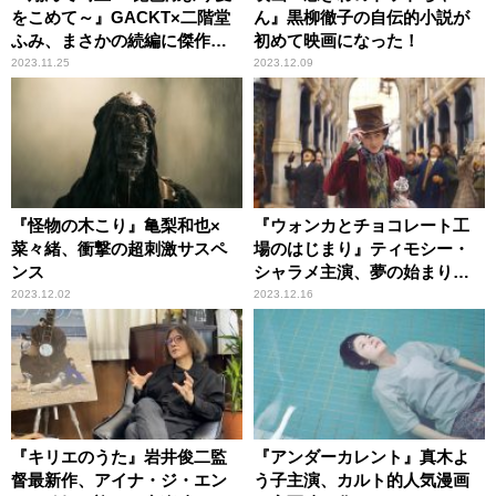
をこめて～』GACKT×二階堂
ん』黒柳徹子の自伝的小説が
ふみ、まさかの続編に傑作の
初めて映画になった！
予感
2023.11.25
2023.12.09
『怪物の木こり』亀梨和也×
『ウォンカとチョコレート工
菜々緒、衝撃の超刺激サスペ
場のはじまり』ティモシー・
ンス
シャラメ主演、夢の始まりの
物語
2023.12.02
2023.12.16
『キリエのうた』岩井俊二監
『アンダーカレント』真木よ
督最新作、アイナ・ジ・エン
う子主演、カルト的人気漫画