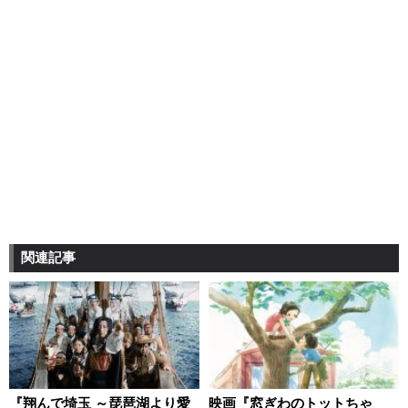
関連記事
『翔んで埼玉 ～琵琶湖より愛
映画『窓ぎわのトットちゃ