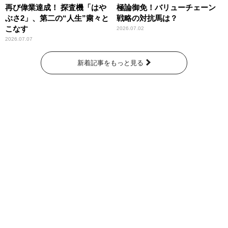
再び偉業達成！ 探査機「はや
極論御免！バリューチェーン
ぶさ2」、第二の“人生”粛々と
戦略の対抗馬は？
こなす
2026.07.02
2026.07.07
新着記事をもっと見る