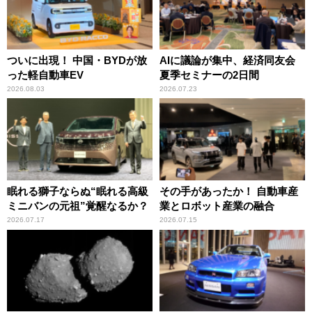
ついに出現！ 中国・BYDが放
AIに議論が集中、経済同友会
った軽自動車EV
夏季セミナーの2日間
2026.08.03
2026.07.23
眠れる獅子ならぬ“眠れる高級
その手があったか！ 自動車産
ミニバンの元祖”覚醒なるか？
業とロボット産業の融合
2026.07.17
2026.07.15