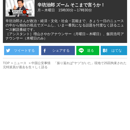
辛坊治郎 ズーム そこまで言うか！
月～木曜日 15時30分～17時30分
辛坊治郎さんが政治・経済・文化・社会・芸能まで、きょう一日のニュース
の中から独自の視点でズームし、いま一番気になる話題を忖度なく語るニュ
ース解説番組です。
［アシスタント］増山さやかアナウンサー（月曜日～木曜日）、飯田浩司ア
ナウンサー（木曜日のみ）
ツイートする
シェアする
送る
はてな
TOP
ニュース
中国公安事情 「振り返れば“ヤツ”がいた」現地で25回拘束された
元特派員が過去を生々しく語る