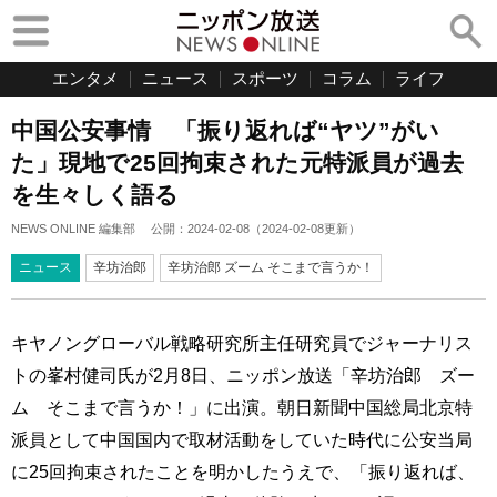
エンタメ
ニュース
スポーツ
コラム
ライフ
中国公安事情 「振り返れば“ヤツ”がい
た」現地で25回拘束された元特派員が過去
を生々しく語る
NEWS ONLINE 編集部
公開：
2024-02-08
（
2024-02-08
更新）
ニュース
辛坊治郎
辛坊治郎 ズーム そこまで言うか！
キヤノングローバル戦略研究所主任研究員でジャーナリス
トの峯村健司氏が2月8日、ニッポン放送「辛坊治郎 ズー
ム そこまで言うか！」に出演。朝日新聞中国総局北京特
派員として中国国内で取材活動をしていた時代に公安当局
に25回拘束されたことを明かしたうえで、「振り返れば、