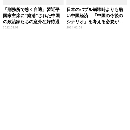
「刑務所で悠々自適」習近平
日本のバブル崩壊時よりも酷
国家主席に“粛清”された中国
い中国経済 「中国の今後の
の政治家たちの意外な好待遇
シナリオ」を考える必要があ
る
2022.08.03
2024.02.08