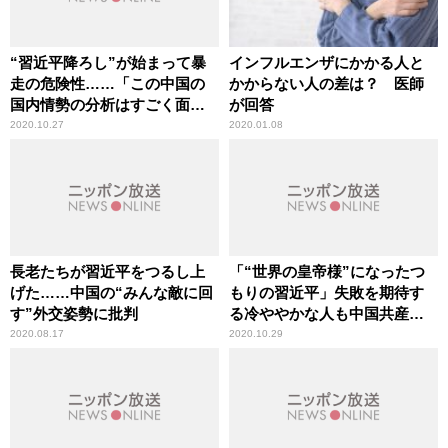
“習近平降ろし”が始まって暴
インフルエンザにかかる人と
走の危険性……「この中国の
かからない人の差は？ 医師
国内情勢の分析はすごく面白
が回答
い」辛坊治郎が言及
2020.10.27
2020.01.08
長老たちが習近平をつるし上
「“世界の皇帝様”になったつ
げた……中国の“みんな敵に回
もりの習近平」失敗を期待す
す”外交姿勢に批判
る冷ややかな人も中国共産党
には多い
2020.08.17
2020.10.29