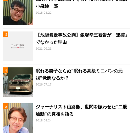
小泉純一郎
2018.08.22
【池袋暴走事故公判】飯塚幸三被告が「逮捕」
でなかった理由
2021.06.21
眠れる獅子ならぬ“眠れる高級ミニバンの元
祖”覚醒なるか？
2026.07.17
ジャーナリスト山路徹、世間を賑わせた“二股
騒動”の真相を語る
2018.08.24