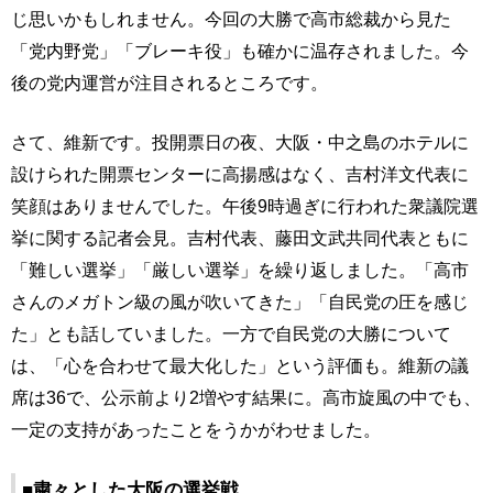
じ思いかもしれません。今回の大勝で高市総裁から見た
「党内野党」「ブレーキ役」も確かに温存されました。今
後の党内運営が注目されるところです。
さて、維新です。投開票日の夜、大阪・中之島のホテルに
設けられた開票センターに高揚感はなく、吉村洋文代表に
笑顔はありませんでした。午後9時過ぎに行われた衆議院選
挙に関する記者会見。吉村代表、藤田文武共同代表ともに
「難しい選挙」「厳しい選挙」を繰り返しました。「高市
さんのメガトン級の風が吹いてきた」「自民党の圧を感じ
た」とも話していました。一方で自民党の大勝について
は、「心を合わせて最大化した」という評価も。維新の議
席は36で、公示前より2増やす結果に。高市旋風の中でも、
一定の支持があったことをうかがわせました。
■粛々とした大阪の選挙戦