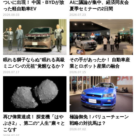
ついに出現！ 中国・BYDが放
AIに議論が集中、経済同友会
った軽自動車EV
夏季セミナーの2日間
2026.08.03
2026.07.23
眠れる獅子ならぬ“眠れる高級
その手があったか！ 自動車産
ミニバンの元祖”覚醒なるか？
業とロボット産業の融合
2026.07.17
2026.07.15
再び偉業達成！ 探査機「はや
極論御免！バリューチェーン
ぶさ2」、第二の“人生”粛々と
戦略の対抗馬は？
こなす
2026.07.02
2026.07.07