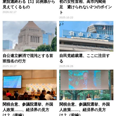
衆院選終わる【1】比例票から
初の女性首相、高市内閣発
見えてくるもの
足 避けられない2つのポイン
ト
2026.02.17
2025.10.22
自公連立解消で混沌とする首
自民党総裁選、ここに注目す
班指名の行方
る
2025.10.17
2025.09.26
関税合意、参議院選挙、外国
関税合意、参議院選挙、外国
人政策……、経済界の見方
人政策……、経済界の見方
は？（後編）
は？（前編）