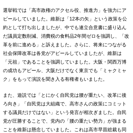
選挙戦では「高市政権のアクセル役、推進力」を強力にア
ピールしていました。維新は「12本の矢」という政策を公
約として打ち出しましたが、中でも連立合意書に盛り込ん
だ議員定数削減、消費税の食料品2年間ゼロを強調し、「改
革を前に進める」と訴えました。さらに、将来につながる
社会保障改革は各党がアピールしていましたが、維新は
「元祖」であることを強調していました。大阪・関西万博
の成功もアピール、大阪だけでなく東京でも「ミャクミャ
ク」をもって演説を聞き入る有権者もいました。
また、遊説では「とにかく自民党は腰が重たい、改革に後
ろ向き」「自民党は大組織で、高市さんの政策にコミット
する議員だけではない」という発言が相次ぎました。自民
党が圧勝することで、党内の「腰の重たい勢力」が強まる
ことを維新は懸念していました。これは高市早苗総裁も同