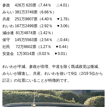
参政 426万 620票（7.44％ △4.01）
みらい 381万3749票（6.66％）
共産 251万9807票（4.40％ ▼1.76）
れいわ 167万2499票（2.92％ ▼3.06）
減ゆ連 81万4874票（1.42％）
保守 145万5563票（2.54％ △0.44）
社民 72万8602票（1.27％ ▼0.44）
安楽会 1万3014票（0.02％ ▼0.01）
れいわが半減、参政が倍増、中道を除く既成政党は微減、
みらいが躍進し、共産、れいわを抜いて6位（2/19 5位から
訂正）の位置にいることが特徴的です。