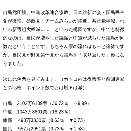
自民党圧勝、中道改革連合惨敗、日本維新の会・国民民主
党が微増、参政党・チームみらいが躍進、共産党半減、れ
いわ新選組大幅減……、といった構図ですが、中でも特徴
的なのは、自民が増やした議席と中道が減らした議席が同
数だということです。もちろん票の流れはもっと複雑です
が、自民党が野党第一党から議席を「取り返した」形にな
りました。
次に比例票を見てみます。（カッコ内は得票率と前回選挙
との比較 ポイント数で△は増▼は減）
自民 2102万6139票（36.72％ △9.99）
中道 1043万8801票（18.23％）
維新 493万3330票（8.63％ ▼0.73）
国民 557万2951票（9.73％ ▼1.58）