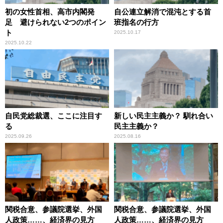
初の女性首相、高市内閣発
自公連立解消で混沌とする首
足 避けられない2つのポイン
班指名の行方
ト
2025.10.17
2025.10.22
自民党総裁選、ここに注目す
新しい民主主義か？ 馴れ合い
る
民主主義か？
2025.09.26
2025.08.16
関税合意、参議院選挙、外国
関税合意、参議院選挙、外国
人政策……、経済界の見方
人政策……、経済界の見方