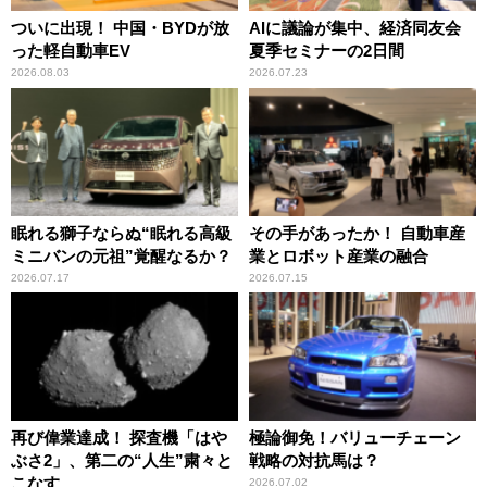
ついに出現！ 中国・BYDが放
AIに議論が集中、経済同友会
った軽自動車EV
夏季セミナーの2日間
2026.08.03
2026.07.23
眠れる獅子ならぬ“眠れる高級
その手があったか！ 自動車産
ミニバンの元祖”覚醒なるか？
業とロボット産業の融合
2026.07.17
2026.07.15
再び偉業達成！ 探査機「はや
極論御免！バリューチェーン
ぶさ2」、第二の“人生”粛々と
戦略の対抗馬は？
こなす
2026.07.02