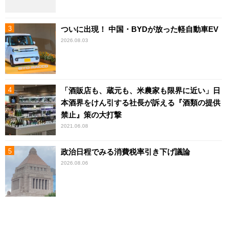
ついに出現！ 中国・BYDが放った軽自動車EV
2026.08.03
「酒販店も、蔵元も、米農家も限界に近い」日
本酒界をけん引する社長が訴える『酒類の提供
禁止』策の大打撃
2021.06.08
政治日程でみる消費税率引き下げ議論
2026.08.06