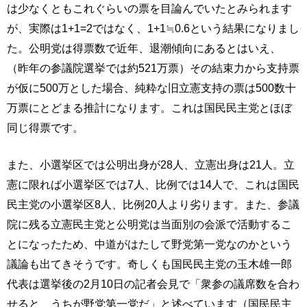
は少なくともこれぐらいの票を目論んでいたとみられます
が、実際は1+1=2ではなく、1+1≒0.6という結果になりまし
た。公明党は得票数で近年、退潮傾向にあるとはいえ、
（昨年の参議院選挙では約521万票）その結束力から支持票
が仮に500万とした場合、純粋な旧立憲支持の票は500数十
万票にとどまる推計になります。これは国民民主党とほぼ
同じ得票です。
また、小選挙区では公明出身が28人、立憲出身は21人。立
憲に限れば小選挙区では7人、比例では14人で、これは国民
民主党の小選挙区8人、比例20人より劣ります。また、参議
院に残る立憲民主党と公明党は当面別の会派で活動するこ
とになったため、中道がはたして野党第一党なのかという
議論も出てきそうです。奇しくも国民民主党の玉木雄一郎
代表は選挙後の2月10日の記者会見で「衆参の議席数を合わ
せると、うちが野党第一党だ」と述べています（国民民主