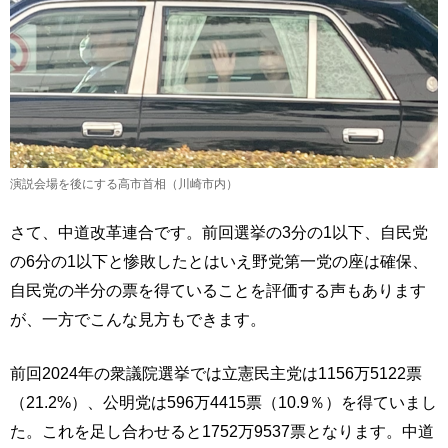
演説会場を後にする高市首相（川崎市内）
さて、中道改革連合です。前回選挙の3分の1以下、自民党
の6分の1以下と惨敗したとはいえ野党第一党の座は確保、
自民党の半分の票を得ていることを評価する声もあります
が、一方でこんな見方もできます。
前回2024年の衆議院選挙では立憲民主党は1156万5122票
（21.2%）、公明党は596万4415票（10.9％）を得ていまし
た。これを足し合わせると1752万9537票となります。中道