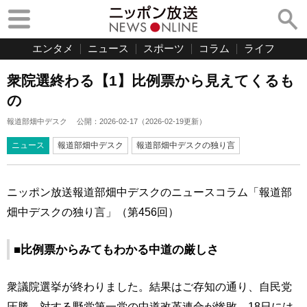
エンタメ
ニュース
スポーツ
コラム
ライフ
衆院選終わる【1】比例票から見えてくるも
の
報道部畑中デスク
公開：
2026-02-17
（
2026-02-19
更新）
ニュース
報道部畑中デスク
報道部畑中デスクの独り言
ニッポン放送報道部畑中デスクのニュースコラム「報道部
畑中デスクの独り言」（第456回）
■比例票からみてもわかる中道の厳しさ
衆議院選挙が終わりました。結果はご存知の通り、自民党
圧勝。対する野党第一党の中道改革連合が惨敗。18日には