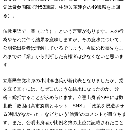
党は衆参両院で計53議席、中道改革連合の49議席を上回
る）。
仏教用語で「業（ごう）」という言葉があります。人の行
為やそれに伴う結果を意味しますが、その意味について、
公明党出身者は理解しているでしょう。今回の投票先をこ
れまでの「業」から判断した有権者は少なくないと思いま
す。
立憲民主党出身の小川淳也氏が新代表となりましたが、党
を立て直すには、なぜこのような結果になったのか、分
析・総括することが求められます。立憲出身者の中には敗
北後「敗因は高市旋風とネット、SNS」「政策を浸透させ
る時間がなかった」などという“他責”のコメントが目立ちま
す。また、公明出身者が比例名簿の上位に記載されたこと