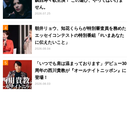
鎮西寿々歌主演！ この遊び、やってはいけま
せん。
2026.07.25
朝井リョウ、知花くららが特別審査員を務めた
エッセイコンテストの特別番組「#いまあなた
に伝えたいこと」
2026.08.04
「いつでも肩は温まっております」デビュー30
周年の西川貴教が『オールナイトニッポン』に
登場！
2026.08.03