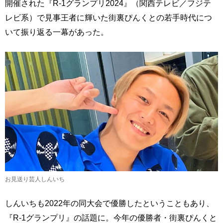
開催された『R-1グランプリ2024』（関西テレビ／フジテ
レビ系）で見事王者に輝いた街裏ぴんくとの若手時代につ
いて振り返る一幕があった。
お見送り芸人しんいち
しんいちも2022年の同大会で優勝したということもあり、
『R-1グランプリ』の話題に。今年の優勝者・街裏ぴんくと