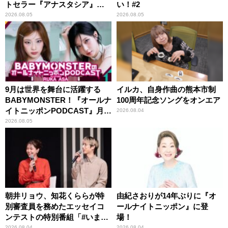
トセラー『アナスタシア』を
い！#2
紹介
2026.08.05
2026.08.05
9月は世界を舞台に活躍する
イルカ、自身作曲の熊本市制
BABYMONSTER！『オールナ
100周年記念ソングをオンエア
イトニッポンPODCAST』月替
2026.08.04
わりパーソナリティ
2026.08.05
朝井リョウ、知花くららが特
由紀さおりが14年ぶりに『オ
別審査員を務めたエッセイコ
ールナイトニッポン』に登
ンテストの特別番組「#いまあ
場！
なたに伝えたいこと」
2026.08.04
2026.08.04