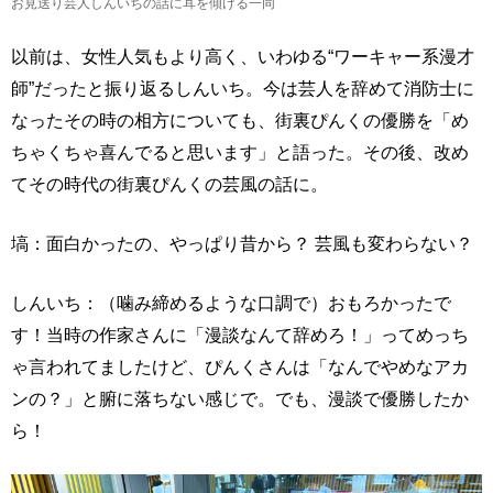
お見送り芸人しんいちの話に耳を傾ける一同
以前は、女性人気もより高く、いわゆる“ワーキャー系漫才
師”だったと振り返るしんいち。今は芸人を辞めて消防士に
なったその時の相方についても、街裏ぴんくの優勝を「め
ちゃくちゃ喜んでると思います」と語った。その後、改め
てその時代の街裏ぴんくの芸風の話に。
塙：面白かったの、やっぱり昔から？ 芸風も変わらない？
しんいち：（噛み締めるような口調で）おもろかったで
す！当時の作家さんに「漫談なんて辞めろ！」ってめっち
ゃ言われてましたけど、ぴんくさんは「なんでやめなアカ
ンの？」と腑に落ちない感じで。でも、漫談で優勝したか
ら！