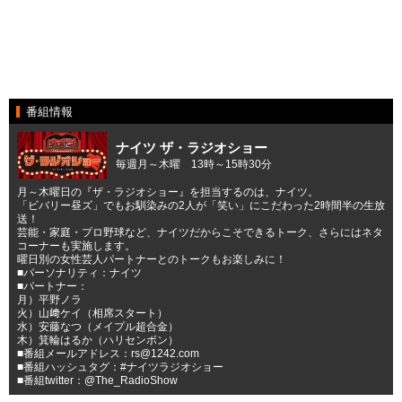
番組情報
ナイツ ザ・ラジオショー
毎週月～木曜 13時～15時30分
月～木曜日の『ザ・ラジオショー』を担当するのは、ナイツ。
「ビバリー昼ズ」でもお馴染みの2人が「笑い」にこだわった2時間半の生放
送！
芸能・家庭・プロ野球など、ナイツだからこそできるトーク、さらにはネタ
コーナーも実施します。
曜日別の女性芸人パートナーとのトークもお楽しみに！
■パーソナリティ：ナイツ
■パートナー：
月）平野ノラ
火）山﨑ケイ（相席スタート）
水）安藤なつ（メイプル超合金）
木）箕輪はるか（ハリセンボン）
■番組メールアドレス：rs@1242.com
■番組ハッシュタグ：#ナイツラジオショー
■番組twitter：@The_RadioShow