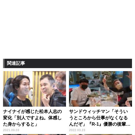
関連記事
ナイナイが感じた松本人志の
サンドウィッチマン「そうい
変化「別人ですよね。体感し
うところから仕事がなくなる
た身からすると」
んだぞ」『R-1』優勝の後輩・
お見送り芸人しんいちに厳し
2021.09.03
2022.03.23