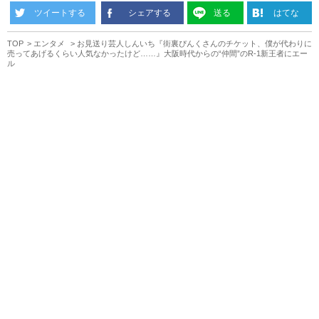
ツイートする
シェアする
送る
はてな
TOP
エンタメ
お見送り芸人しんいち『街裏ぴんくさんのチケット、僕が代わりに
売ってあげるくらい人気なかったけど……』大阪時代からの“仲間”のR-1新王者にエー
ル