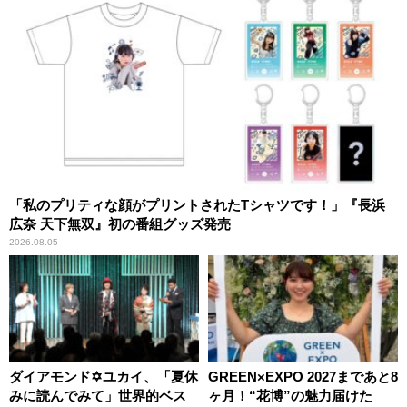
「私のプリティな顔がプリントされたTシャツです！」『長浜
広奈 天下無双』初の番組グッズ発売
2026.08.05
ダイアモンド✡ユカイ、「夏休
GREEN×EXPO 2027まであと8
みに読んでみて」世界的ベス
ヶ月！“花博”の魅力届けた