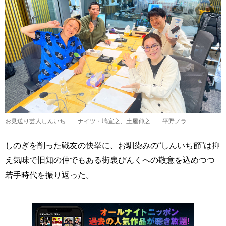
お見送り芸人しんいち ナイツ・塙宣之、土屋伸之 平野ノラ
しのぎを削った戦友の快挙に、お馴染みの“しんいち節”は抑
え気味で旧知の仲でもある街裏ぴんくへの敬意を込めつつ
若手時代を振り返った。