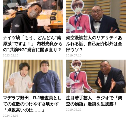
いアドバイス
ナイツ塙「もう、どんどん“南
架空漫談芸人のリアリティあ
原派”ですよ！」 内村光良から
ふれる話、自己紹介以外は全
の“共演NG”発言に開き直り？
部ウソ？
2023.02.15
2019.07.10
マヂラブ野田、R-1審査員とし
注目若手芸人、ラジオで『架
ての点数のつけやすさ明かす
空の物語』漫談を生披露！
「点数高いのは……」
2019.05.22
2024.03.07