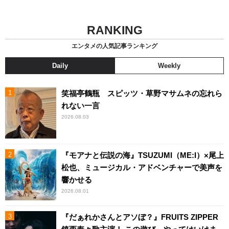
RANKING
エンタメの人気記事ランキング
Daily
Weekly
笑福亭鶴瓶 スピッツ・草野マサムネの忘れら
れない一言
2026.08.03
『モアナと伝説の海』TSUZUMI（ME:I）×尾上
松也、ミュージカル・アドベンチャーで美声を
響かせる
2026.08.01
『だぁれかさんとアソぼ？』FRUITS ZIPPER