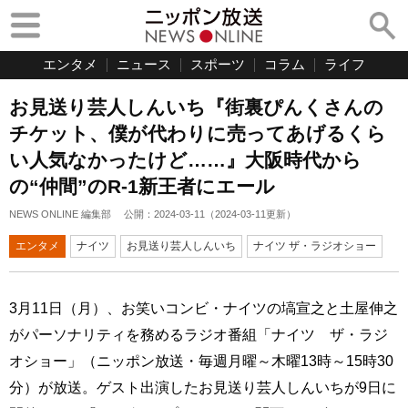
エンタメ
ニュース
スポーツ
コラム
ライフ
お見送り芸人しんいち『街裏ぴんくさんの
チケット、僕が代わりに売ってあげるくら
い人気なかったけど……』大阪時代から
の“仲間”のR-1新王者にエール
NEWS ONLINE 編集部
公開：
2024-03-11
（
2024-03-11
更新）
エンタメ
ナイツ
お見送り芸人しんいち
ナイツ ザ・ラジオショー
3月11日（月）、お笑いコンビ・ナイツの塙宣之と土屋伸之
がパーソナリティを務めるラジオ番組「ナイツ ザ・ラジ
オショー」（ニッポン放送・毎週月曜～木曜13時～15時30
分）が放送。ゲスト出演したお見送り芸人しんいちが9日に