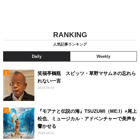
RANKING
人気記事ランキング
Daily
Weekly
笑福亭鶴瓶 スピッツ・草野マサムネの忘れら
れない一言
2026.08.03
『モアナと伝説の海』TSUZUMI（ME:I）×尾上
松也、ミュージカル・アドベンチャーで美声を
響かせる
2026.08.01