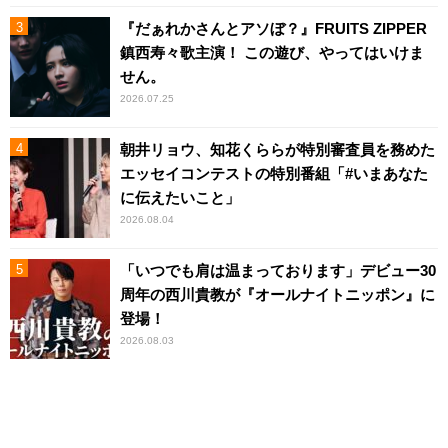
『だぁれかさんとアソぼ？』FRUITS ZIPPER
鎮西寿々歌主演！ この遊び、やってはいけま
せん。
2026.07.25
朝井リョウ、知花くららが特別審査員を務めた
エッセイコンテストの特別番組「#いまあなた
に伝えたいこと」
2026.08.04
「いつでも肩は温まっております」デビュー30
周年の西川貴教が『オールナイトニッポン』に
登場！
2026.08.03