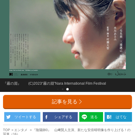
『霧の淵』 (C)2023“霧の淵”Nara International Film Festival
記事を見る
ツイートする
シェアする
送る
はてな
TOP
エンタメ
『陰陽師0』 山﨑賢人主演、新たな安倍晴明像を作り上げる！の
写真（16）