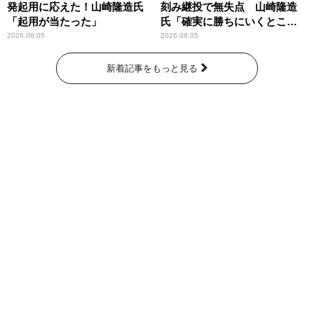
発起用に応えた！山崎隆造氏
刻み継投で無失点 山崎隆造
「起用が当たった」
氏「確実に勝ちにいくとこ
ろ」
2026.08.05
2026.08.05
新着記事をもっと見る