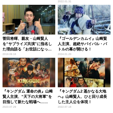
2022.01.31
菅田将暉、親友・山﨑賢人
『ゴールデンカムイ』山﨑賢
を“サプライズ共演”に指名し
人主演、超絶サバイバル・バ
た理由語る「お世話になった
トルの幕が開ける！
人」
2019.09.16
2024.01.20
『キングダム 運命の炎』山﨑
『キングダム2 遥かなる大地
賢人主演、“天下の大将軍”を
へ』山﨑賢人、ひと回り成長
目指して新たな戦場へ……
した主人公を体現！
2023.07.29
2022.07.16