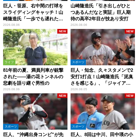
巨人・笹原、右中間の打球を
山崎隆造氏「引き出しがひと
スライディングキャッチ！山
つあるんだなと実証」巨人期
崎隆造氏「一歩でも遅れた
待の高卒2年目が技あり安打
ら…」
2026.08.06
2026.08.06
NEW
NEW
ライフ
スポーツ
81年前の夏、満員列車が銃撃
巨人・知念、久々スタメンで2
された――湯の花トンネルの
安打1打点！山崎隆造氏「泥臭
悲劇を語り継ぐ男性の
さを感じる」、「ジャイアン
ツには少ないタイプ」
2026.08.06
2026.08.05
NEW
NEW
スポーツ
スポーツ
巨人、“沖縄出身コンビ”が先
巨人、8回は中川、田中瑛の小