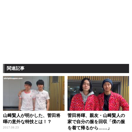
関連記事
山﨑賢人が明かした、菅田将
菅田将暉、親友・山﨑賢人の
暉の意外な特技とは！？
家で自分の服を回収「僕の服
を着て帰るから……」
2017.08.23