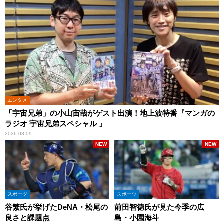
エンタメ
「宇宙兄弟」の小山宙哉がゲスト出演！地上波特番『マンガの
ラジオ 宇宙兄弟スペシャル 』
2026.08.09
NEW
NEW
スポーツ
スポーツ
谷繁氏が挙げたDeNA・松尾の
前田智徳氏が見た今季の広
良さと課題点
島・小園海斗