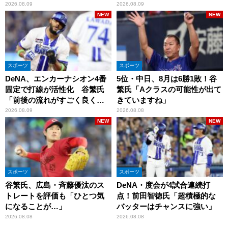
2026.08.09
2026.08.09
NEW
NEW
スポーツ
スポーツ
DeNA、エンカーナシオン4番
5位・中日、8月は6勝1敗！谷
固定で打線が活性化 谷繁氏
繁氏「Aクラスの可能性が出て
「前後の流れがすごく良くな
きていますね」
りましたね」
2026.08.09
2026.08.08
NEW
NEW
スポーツ
スポーツ
谷繁氏、広島・斉藤優汰のス
DeNA・度会が4試合連続打
トレートを評価も「ひとつ気
点！前田智徳氏「超積極的な
になることが…」
バッターはチャンスに強い」
2026.08.08
2026.08.08