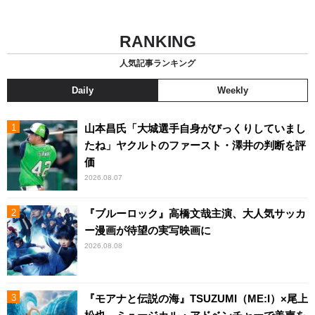
RANKING
人気記事ランキング
Daily
Weekly
山本昌氏「大城選手自身がびっくりしていまし
たね」ヤクルトのファースト・澤井の判断を評
価
2026.08.07
『ブルーロック』高橋文哉主演、大人気サッカ
ー漫画が待望の実写映画に
2026.08.08
『モアナと伝説の海』TSUZUMI（ME:I）×尾上