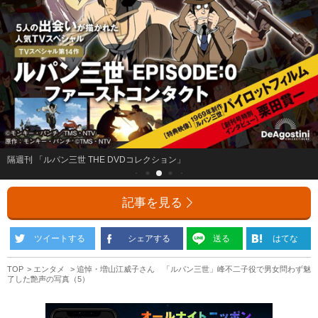
隔週刊 「ルパン三世 THE DVDコレクション」
記事を見る
ツイートする
シェアする
送る
はてな
TOP
エンタメ
追悼・増山江威子さん 「ルパン三世」峰不二子役で男女問わず魅
了した艶声の写真（5）