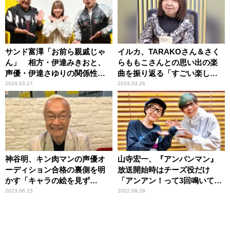
サンド富澤「お前ら親戚じゃ
イルカ、TARAKOさん＆さく
ん」 相方・伊達みきおと、
らももこさんとの思い出の楽
声優・伊達さゆりの関係性を
曲を振り返る「すごい楽しか
突如として暴露
ったな」
2024.03.27
2024.03.26
神谷明、キン肉マンの声優オ
山寺宏一、『アンパンマン』
ーディション合格の裏側を明
放送開始時はチーズ役だけ
かす「キャラの絵を見ず
「アンアン！って3回鳴いて帰
に……」
った」 戸田恵子と語る収録秘
2023.06.15
2022.09.28
話