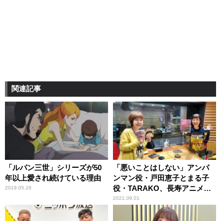
関連記事
「ルパン三世」シリーズが50
「悪いことはしない」アンパ
年以上愛され続けている理由
ンマン役・戸田恵子とまる子
役・TARAKO、長寿アニメの
2019.05.26
主役を演じる心がけ
2021.09.01