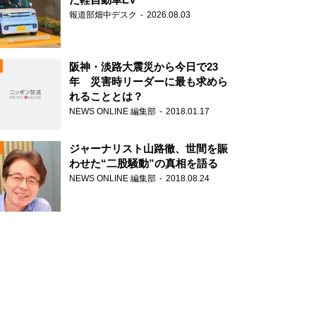
報道部畑中デスク
2026.08.03
阪神・淡路大震災から今日で23
年 災害時リーダーに最も求めら
れることとは？
N
NEWS ONLINE 編集部
2018.01.17
ジャーナリスト山路徹、世間を賑
わせた“二股騒動”の真相を語る
NEWS ONLINE 編集部
2018.08.24
N