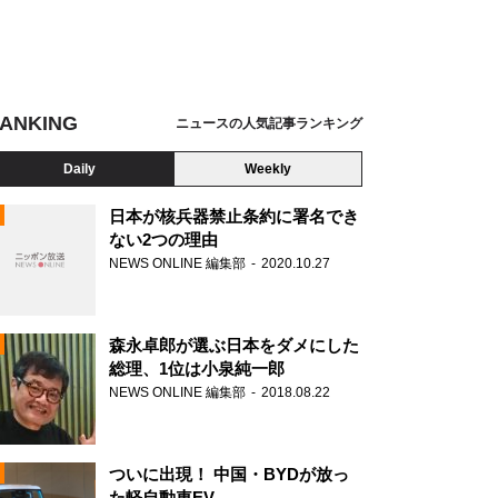
ANKING
ニュースの人気記事ランキング
Daily
Weekly
日本が核兵器禁止条約に署名でき
ない2つの理由
NEWS ONLINE 編集部
2020.10.27
N
森永卓郎が選ぶ日本をダメにした
総理、1位は小泉純一郎
NEWS ONLINE 編集部
2018.08.22
ついに出現！ 中国・BYDが放っ
た軽自動車EV