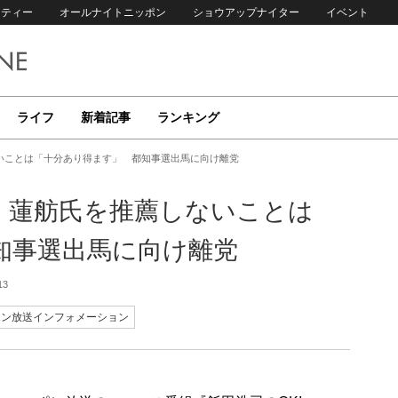
リティー
オールナイトニッポン
ショウアップナイター
イベント
ライフ
新着記事
ランキング
いことは「十分あり得ます」 都知事選出馬に向け離党
 蓮舫氏を推薦しないことは
知事選出馬に向け離党
13
ポン放送インフォメーション