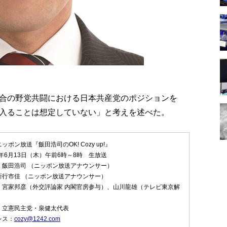
合の野党共闘における日本共産党のポジションを
入ることは想定していない」と考えを述べた。
ポン放送『飯田浩司のOK! Cozy up!』
4年6月13日（木）午前6時～8時 生放送
：飯田浩司 （ニッポン放送アナウンサー）
新行市佳 （ニッポン放送アナウンサー）
：宮家邦彦（外交評論家 内閣官房参与）、山川龍雄（テレビ東京解
：立憲民主党・泉健太代表
レス：
cozy@1242.com