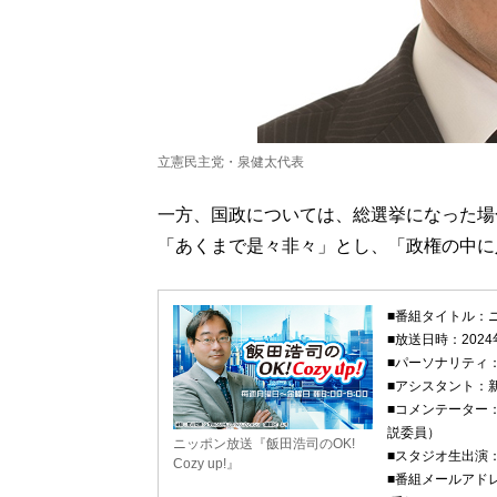
立憲民主党・泉健太代表
一方、国政については、総選挙になった場
「あくまで是々非々」とし、「政権の中に
■番組タイトル：ニッ
■放送日時：202
■パーソナリティ
■アシスタント：
■コメンテーター
説委員）
ニッポン放送『飯田浩司のOK!
■スタジオ生出演
Cozy up!』
■番組メールアド