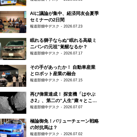
AIに議論が集中、経済同友会夏季
セミナーの2日間
報道部畑中デスク
2026.07.23
眠れる獅子ならぬ“眠れる高級ミ
ニバンの元祖”覚醒なるか？
報道部畑中デスク
2026.07.17
その手があったか！ 自動車産業
とロボット産業の融合
報道部畑中デスク
2026.07.15
再び偉業達成！ 探査機「はやぶ
さ2」、第二の“人生”粛々とこな
す
報道部畑中デスク
2026.07.07
極論御免！バリューチェーン戦略
の対抗馬は？
報道部畑中デスク
2026.07.02