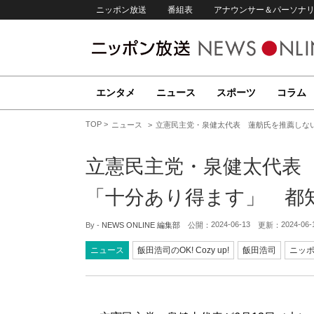
ニッポン放送
番組表
アナウンサー＆パーソナ
エンタメ
ニュース
スポーツ
コラム
TOP
ニュース
立憲民主党・泉健太代表 蓮舫氏を推薦しな
立憲民主党・泉健太代表
「十分あり得ます」 都
2024-06-13
2024-06-
By -
NEWS ONLINE 編集部
公開：
更新：
ニュース
飯田浩司のOK! Cozy up!
飯田浩司
ニッ