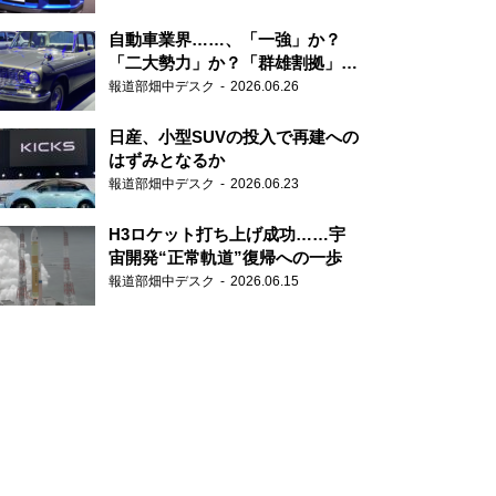
自動車業界……、「一強」か？
「二大勢力」か？「群雄割拠」
か？
報道部畑中デスク
2026.06.26
日産、小型SUVの投入で再建への
はずみとなるか
報道部畑中デスク
2026.06.23
H3ロケット打ち上げ成功……宇
宙開発“正常軌道”復帰への一歩
報道部畑中デスク
2026.06.15