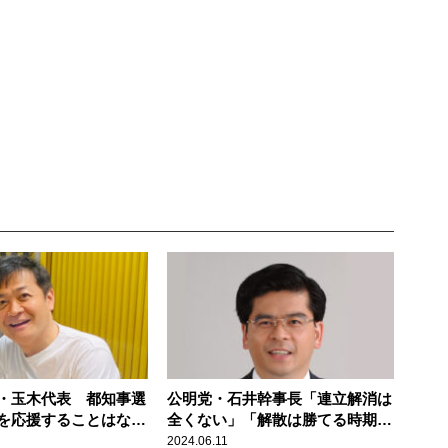
・玉木代表 都知事選
公明党・石井幹事長「連立解消は
を応援することはな
全くない」「解散は勝てる時期を
見極めてほしい」
2024.06.11