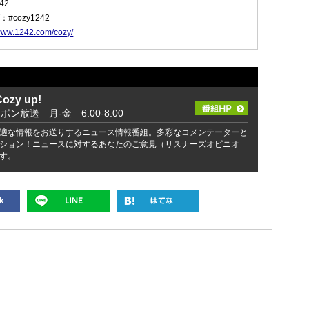
42
cozy1242
/www.1242.com/cozy/
zy up!
ッポン放送 月-金 6:00-8:00
適な情報をお送りするニュース情報番組。多彩なコメンテーターと
ション！ニュースに対するあなたのご意見（リスナーズオピニオ
す。