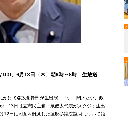
y up!』6月13日（木）朝6時～8時 生放送
）にかけて各政党幹部が生出演、「いま聞きたい、政
が、13日は立憲民主党・泉健太代表がスタジオ生出
け12日に同党を離党した蓮舫参議院議員について語