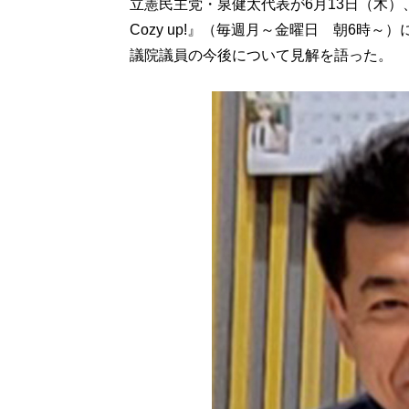
立憲民主党・泉健太代表が6月13日（木）
Cozy up!』（毎週月～金曜日 朝6時
議院議員の今後について見解を語った。