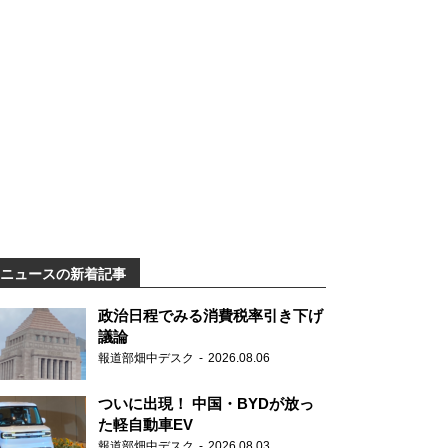
ニュースの新着記事
政治日程でみる消費税率引き下げ
議論
報道部畑中デスク
2026.08.06
ついに出現！ 中国・BYDが放っ
た軽自動車EV
報道部畑中デスク
2026.08.03