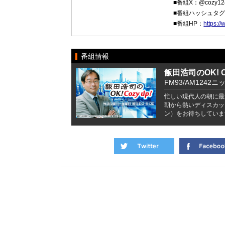
■番組X：@cozy12
■番組ハッシュタグ：#
■番組HP：
https:/
番組情報
飯田浩司のOK! Co
FM93/AM1242ニ
忙しい現代人の朝に最
朝から熱いディスカッ
ン）をお待ちしていま