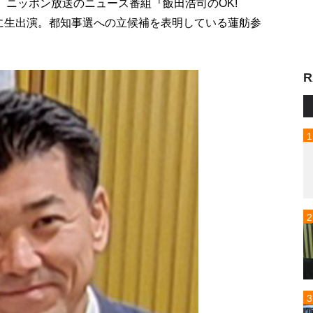
、ニッポン放送のニュース番組『飯田浩司のOK!
～）に生出演。都知事選への立候補を表明している蓮舫参
R