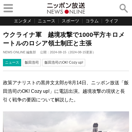
エンタメ
ニュース
スポーツ
コラム
ライフ
ウクライナ軍 越境攻撃で1000平方キロメ
ートルのロシア領土制圧と主張
NEWS ONLINE 編集部
公開：
2024-08-15
（
2024-08-15
更新）
ニュース
飯田浩司
飯田浩司のOK! Cozy up!
政策アナリストの黒井文太郎が8月14日、ニッポン放送「飯
田浩司のOK! Cozy up!」に電話出演。越境攻撃の現状と長
引く戦争の要因について解説した。