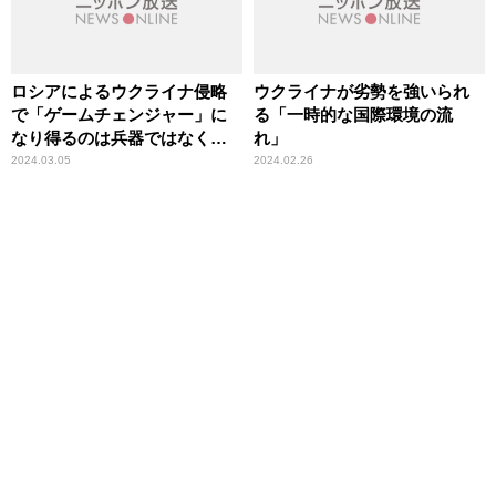
ロシアによるウクライナ侵略
ウクライナが劣勢を強いられ
で「ゲームチェンジャー」に
る「一時的な国際環境の流
なり得るのは兵器ではなく
れ」
「能力」 専門家が指摘
2024.03.05
2024.02.26