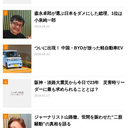
森永卓郎が選ぶ日本をダメにした総理、1位は
小泉純一郎
2018.08.22
ついに出現！ 中国・BYDが放った軽自動車EV
2026.08.03
阪神・淡路大震災から今日で23年 災害時リー
ダーに最も求められることとは？
2018.01.17
ジャーナリスト山路徹、世間を賑わせた“二股
騒動”の真相を語る