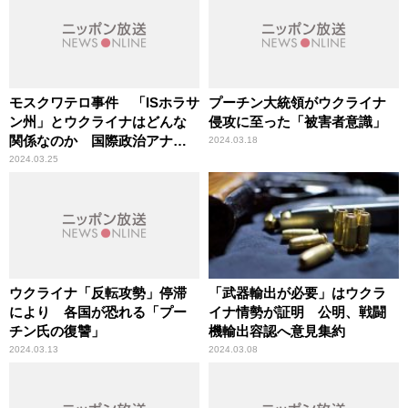
モスクワテロ事件 「ISホラサ
プーチン大統領がウクライナ
ン州」とウクライナはどんな
侵攻に至った「被害者意識」
関係なのか 国際政治アナリ
2024.03.18
ストが解説
2024.03.25
ウクライナ「反転攻勢」停滞
「武器輸出が必要」はウクラ
により 各国が恐れる「プー
イナ情勢が証明 公明、戦闘
チン氏の復讐」
機輸出容認へ意見集約
2024.03.13
2024.03.08