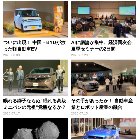
ついに出現！ 中国・BYDが放
AIに議論が集中、経済同友会
った軽自動車EV
夏季セミナーの2日間
2026.08.03
2026.07.23
眠れる獅子ならぬ“眠れる高級
その手があったか！ 自動車産
ミニバンの元祖”覚醒なるか？
業とロボット産業の融合
2026.07.17
2026.07.15