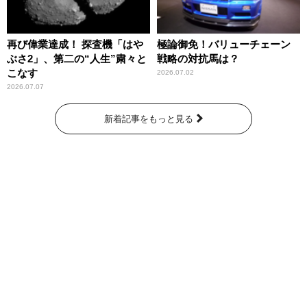
再び偉業達成！ 探査機「はや
極論御免！バリューチェーン
ぶさ2」、第二の“人生”粛々と
戦略の対抗馬は？
こなす
2026.07.02
2026.07.07
新着記事をもっと見る