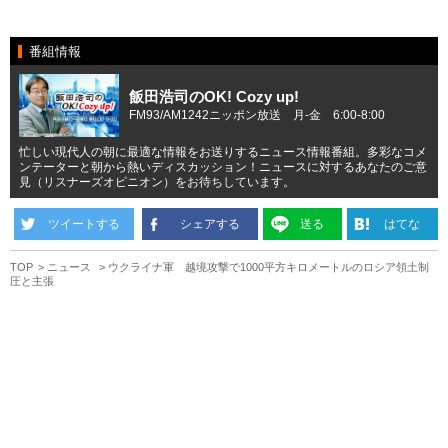
番組情報
飯田浩司のOK! Cozy up!
FM93/AM1242ニッポン放送 月-金 6:00-8:00
忙しい現代人の朝に最適な情報をお送りするニュース情報番組。多彩なコメ
ンテーターと朝から熱いディスカッション！ニュースに対するあなたのご意
見（リスナーズオピニオン）をお待ちしています。
ツイートする
シェアする
送る
はてな
TOP
ニュース
ウクライナ軍 越境攻撃で1000平方キロメートルのロシア領土制
圧と主張