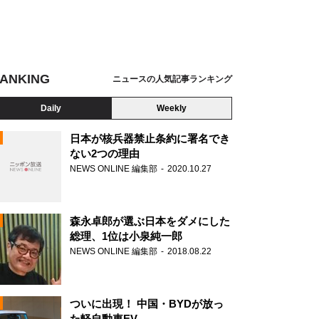
ANKING
ニュースの人気記事ランキング
Daily
Weekly
日本が核兵器禁止条約に署名でき
ない2つの理由
NEWS ONLINE 編集部
2020.10.27
N
森永卓郎が選ぶ日本をダメにした
総理、1位は小泉純一郎
NEWS ONLINE 編集部
2018.08.22
ついに出現！ 中国・BYDが放っ
た軽自動車EV