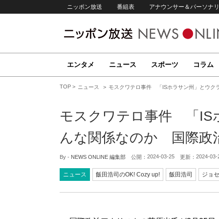
ニッポン放送
番組表
アナウンサー＆パーソナ
エンタメ
ニュース
スポーツ
コラム
TOP
ニュース
モスクワテロ事件 「ISホラサン州」とウク
モスクワテロ事件 「I
んな関係なのか 国際政
2024-03-25
2024-03-
By -
NEWS ONLINE 編集部
公開：
更新：
ニュース
飯田浩司のOK! Cozy up!
飯田浩司
ジョ