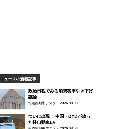
ニュースの新着記事
政治日程でみる消費税率引き下げ
議論
報道部畑中デスク
2026.08.06
ついに出現！ 中国・BYDが放っ
た軽自動車EV
報道部畑中デスク
2026.08.03