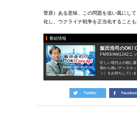
菅原）ある意味、この問題を追い風にして
化し、ウクライナ戦争を正当化することも
番組情報
飯田浩司のOK! Co
FM93/AM1242ニ
忙しい現代人の朝に最
朝から熱いディスカッ
ン）をお待ちしていま