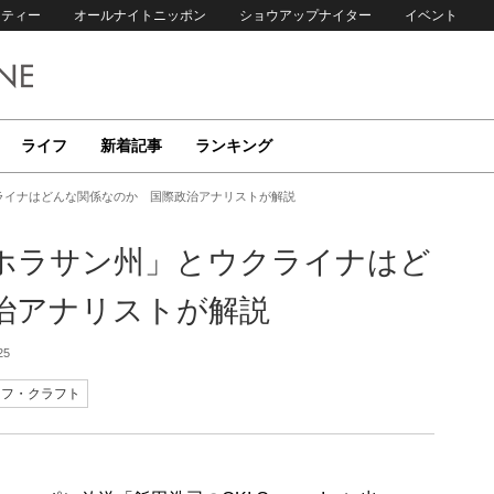
リティー
オールナイトニッポン
ショウアップナイター
イベント
ライフ
新着記事
ランキング
ライナはどんな関係なのか 国際政治アナリストが解説
Sホラサン州」とウクライナはど
治アナリストが解説
25
セフ・クラフト