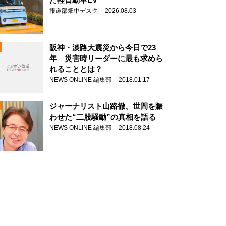
報道部畑中デスク
2026.08.03
阪神・淡路大震災から今日で23
年 災害時リーダーに最も求めら
れることとは？
N
NEWS ONLINE 編集部
2018.01.17
ジャーナリスト山路徹、世間を賑
わせた“二股騒動”の真相を語る
NEWS ONLINE 編集部
2018.08.24
N