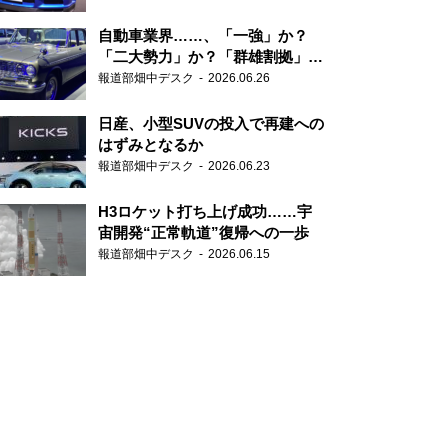
自動車業界……、「一強」か？
「二大勢力」か？「群雄割拠」
か？
報道部畑中デスク
2026.06.26
日産、小型SUVの投入で再建への
はずみとなるか
報道部畑中デスク
2026.06.23
H3ロケット打ち上げ成功……宇
宙開発“正常軌道”復帰への一歩
報道部畑中デスク
2026.06.15