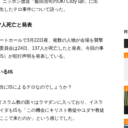
ッポン放送「飯田浩司のOK! Cozy up!」に出
生したテロ事件について語った。
7人死亡と発表
R
ートホールで3月22日夜、複数の人物が会場を襲撃
員会は24日、137人が死亡したと発表。今回の事
IS）が犯行声明を発表している。
るIS
当にISによるテロなのでしょうか？
らイスラム教の国々はラマダンに入っており、イスラ
イダもISも「この機会にキリスト教徒やユダヤ教徒
ここで来たのか」という感じでした。