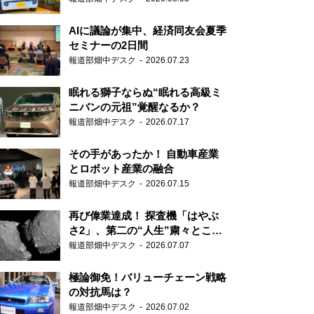
AIに議論が集中、経済同友会夏季
セミナーの2日間
報道部畑中デスク
2026.07.23
眠れる獅子ならぬ“眠れる高級ミ
ニバンの元祖”覚醒なるか？
報道部畑中デスク
2026.07.17
その手があったか！ 自動車産業
とロボット産業の融合
報道部畑中デスク
2026.07.15
再び偉業達成！ 探査機「はやぶ
さ2」、第二の“人生”粛々とこな
す
報道部畑中デスク
2026.07.07
極論御免！バリューチェーン戦略
の対抗馬は？
報道部畑中デスク
2026.07.02