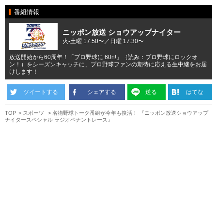
番組情報
ニッポン放送 ショウアップナイター
火-土曜 17:50〜／日曜 17:30〜
放送開始から60周年！「プロ野球に 60n!」（読み：プロ野球にロックオ
ン！）をシーズンキャッチに、プロ野球ファンの期待に応える生中継をお届
けします！
ツイートする
シェアする
送る
はてな
TOP
スポーツ
名物野球トーク番組が今年も復活！ 『ニッポン放送ショウアップ
ナイタースペシャル ラジオペナントレース』