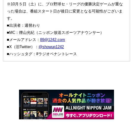
※10月５日（土）に、プロ野球セ・リーグの優勝決定ゲームが重な
った場合は、番組スタート日が後日に変更となる可能性がございま
す。
■出演者：週替わり
■MC：煙山光紀（ニッポン放送スポーツアナウンサー）
■メールアドレス：
89@1242.com
■X（旧Twitter）：
@showup1242
■ハッシュタグ：#ラジオペナントレース