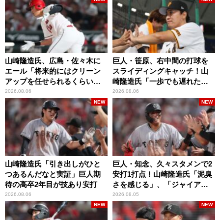
山崎隆造氏、広島・佐々木に
巨人・笹原、右中間の打球を
エール「将来的にはクリーン
スライディングキャッチ！山
アップを任せられるくらいま
崎隆造氏「一歩でも遅れた
では成長して」
ら…」
2026.08.06
2026.08.06
NEW
NEW
山崎隆造氏「引き出しがひと
巨人・知念、久々スタメンで2
つあるんだなと実証」巨人期
安打1打点！山崎隆造氏「泥臭
待の高卒2年目が技あり安打
さを感じる」、「ジャイアン
ツには少ないタイプ」
2026.08.06
2026.08.05
NEW
NEW