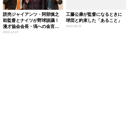
読売ジャイアンツ・阿部慎之
工藤公康が監督になるときに
助監督とナイツが野球談議！
球団と約束した「あること」
漫才協会会長・塙への金言
2022.06.22
も……！？
2023.12.07