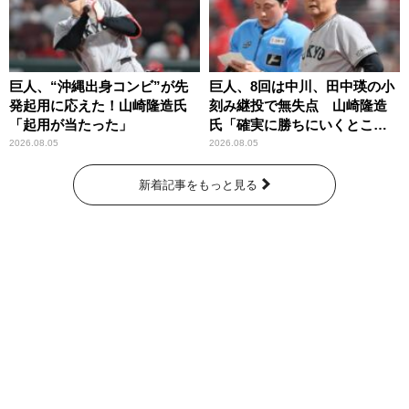
巨人、“沖縄出身コンビ”が先
巨人、8回は中川、田中瑛の小
発起用に応えた！山崎隆造氏
刻み継投で無失点 山崎隆造
「起用が当たった」
氏「確実に勝ちにいくとこ
ろ」
2026.08.05
2026.08.05
新着記事をもっと見る