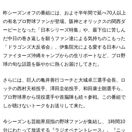
昨シーズンオフの番組には、およそ半年間で延べ70人以上
の有名プロ野球ファンが登場。阪神とオリックスの関西ダ
ービーとなった「日本シリーズ特集」や、最下位に苦しん
だ中日の巻き返しを願うファン達による気持ちのこもった
「ドラゴンズ大反省会」、伊集院光による愛する日本ハム
ファイターズ沖縄キャンプからの生リポートなど、プロ野
球の旬な話題を賑やかに熱くお届けしてきた。
さらには、巨人の亀井善行コーチと大城卓三選手会長、ロ
ッテの西村天裕投手、澤田圭佑投手、和田康士朗選手ら、
プロ野球界から現役選手や首脳陣も続々参戦。この番組で
しか聴けないトークをお送りして来た。
今シーズンも芸能界屈指の野球ファンが集結し、 1時間10
分にわたって放送する『ラジオペナントレース』。『ニッ