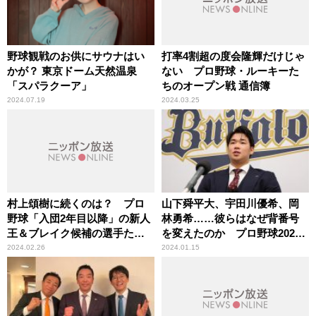
野球観戦のお供にサウナはい
打率4割超の度会隆輝だけじゃ
かが？ 東京ドーム天然温泉
ない プロ野球・ルーキーた
「スパラクーア」
ちのオープン戦 通信簿
2024.07.19
2024.03.25
村上頌樹に続くのは？ プロ
山下舜平大、宇田川優希、岡
野球「入団2年目以降」の新人
林勇希……彼らはなぜ背番号
王＆ブレイク候補の選手たち
を変えたのか プロ野球2024
（セ・リーグ編）
新背番号物語
2024.02.26
2024.01.15