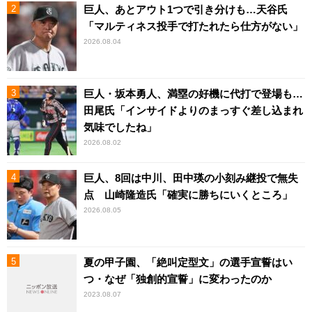
巨人、あとアウト1つで引き分けも…天谷氏
「マルティネス投手で打たれたら仕方がない」
2026.08.04
巨人・坂本勇人、満塁の好機に代打で登場も…
田尾氏「インサイドよりのまっすぐ差し込まれ
気味でしたね」
2026.08.02
巨人、8回は中川、田中瑛の小刻み継投で無失
点 山崎隆造氏「確実に勝ちにいくところ」
2026.08.05
夏の甲子園、「絶叫定型文」の選手宣誓はい
つ・なぜ「独創的宣誓」に変わったのか
2023.08.07