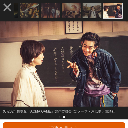
(C)2024 劇場版『ACMA:GAME』製作委員会 (C)メーブ・恵広史／講談社