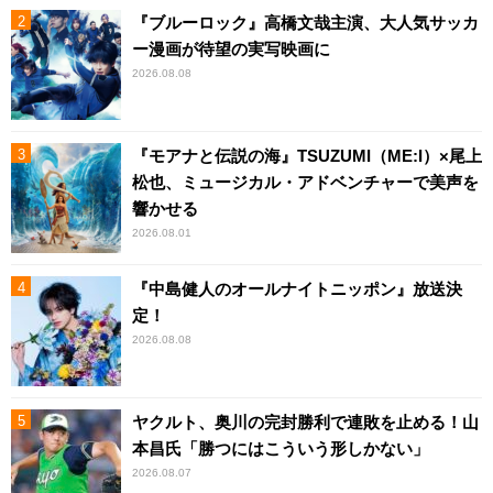
『ブルーロック』高橋文哉主演、大人気サッカ
ー漫画が待望の実写映画に
2026.08.08
『モアナと伝説の海』TSUZUMI（ME:I）×尾上
松也、ミュージカル・アドベンチャーで美声を
響かせる
2026.08.01
『中島健人のオールナイトニッポン』放送決
定！
2026.08.08
ヤクルト、奥川の完封勝利で連敗を止める！山
本昌氏「勝つにはこういう形しかない」
2026.08.07