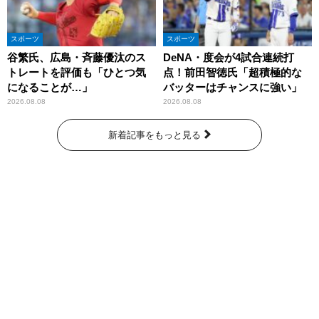
スポーツ
スポーツ
谷繁氏、広島・斉藤優汰のス
DeNA・度会が4試合連続打
トレートを評価も「ひとつ気
点！前田智徳氏「超積極的な
になることが…」
バッターはチャンスに強い」
2026.08.08
2026.08.08
新着記事をもっと見る