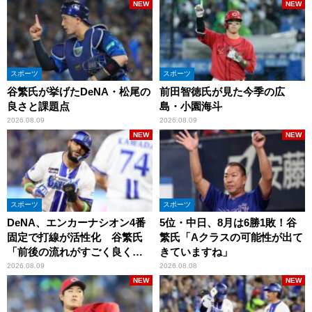
NEW
NEW
スポーツ
スポーツ
谷繁氏が挙げたDeNA・松尾の
前田智徳氏が見た今季の広
良さと課題点
島・小園海斗
2026.08.09
2026.08.09
NEW
NEW
スポーツ
スポーツ
DeNA、エンカーナシオン4番
5位・中日、8月は6勝1敗！谷
固定で打線が活性化 谷繁氏
繁氏「Aクラスの可能性が出て
「前後の流れがすごく良くな
きていますね」
りましたね」
2026.08.09
2026.08.08
NEW
NEW