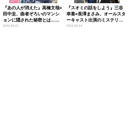
『あの人が消えた』高橋文哉×
『スオミの話をしよう』三谷
田中圭、曲者ぞろいのマンシ
幸喜×長澤まさみ、オールスタ
ョンに隠された秘密とは……
ーキャスト出演のミステリ
ー・コメディ
2024.09.21
2024.09.14