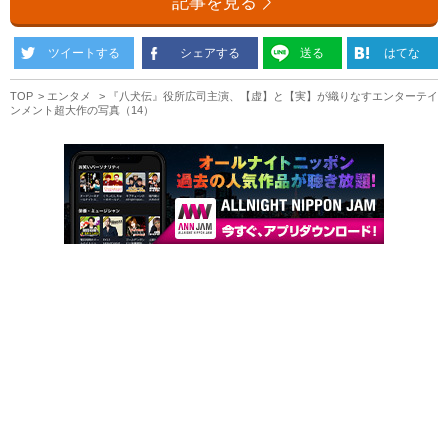
記事を見る
ツイートする
シェアする
送る
はてな
TOP
エンタメ
『八犬伝』役所広司主演、【虚】と【実】が織りなすエンターテイ
ンメント超大作の写真（14）