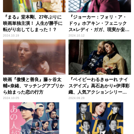
『まる』堂本剛、27年ぶりに
『ジョーカー：フォリ・ア・
映画単独主演！ 人生が勝手に
ドゥ』ホアキン・フェニック
転がり出してしまった！？
ス×レディ・ガガ、現実か妄想
か。観客の予測を超える衝撃
2024.10.19
2024.10.12
作が誕生
映画『傲慢と善良』藤ヶ谷太
『ベイビーわるきゅーれ ナイ
輔×奈緒、マッチングアプリか
スデイズ』高石あかり×伊澤彩
ら始まった恋の行方
織、人気アクションシリーズ
待望の最新作
2024.10.05
2024.09.28