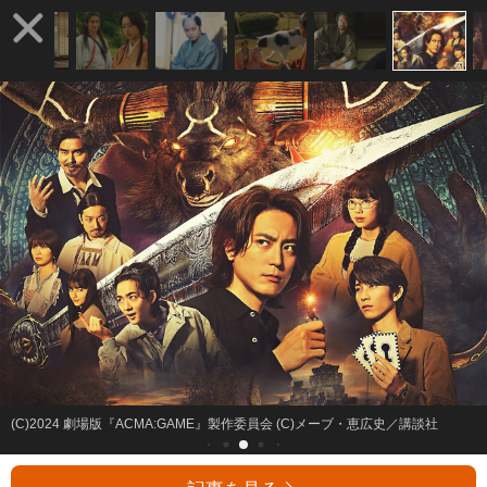
(C)2024 劇場版『ACMA:GAME』製作委員会 (C)メーブ・恵広史／講談社