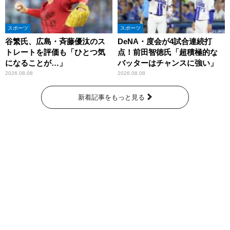
スポーツ
スポーツ
谷繁氏、広島・斉藤優汰のス
DeNA・度会が4試合連続打
トレートを評価も「ひとつ気
点！前田智徳氏「超積極的な
になることが…」
バッターはチャンスに強い」
2026.08.08
2026.08.08
新着記事をもっと見る