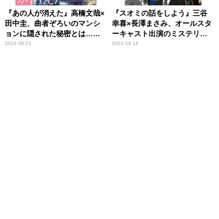
『あの人が消えた』高橋文哉×
『スオミの話をしよう』三谷
田中圭、曲者ぞろいのマンシ
幸喜×長澤まさみ、オールスタ
ョンに隠された秘密とは……
ーキャスト出演のミステリ
ー・コメディ
2024.09.21
2024.09.14