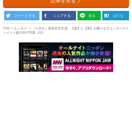
記事を見る
ツイートする
シェアする
送る
はてな
TOP
エンタメ
『八犬伝』役所広司主演、【虚】と【実】が織りなすエンターテイ
ンメント超大作の写真（10）