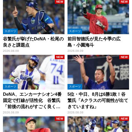
NEW
NEW
スポーツ
スポーツ
谷繁氏が挙げたDeNA・松尾の
前田智徳氏が見た今季の広
良さと課題点
島・小園海斗
2026.08.09
2026.08.09
NEW
NEW
スポーツ
スポーツ
DeNA、エンカーナシオン4番
5位・中日、8月は6勝1敗！谷
固定で打線が活性化 谷繁氏
繁氏「Aクラスの可能性が出て
「前後の流れがすごく良くな
きていますね」
りましたね」
2026.08.09
2026.08.08
NEW
NEW