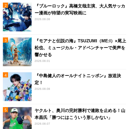
『ブルーロック』高橋文哉主演、大人気サッカ
ー漫画が待望の実写映画に
2026.08.08
『モアナと伝説の海』TSUZUMI（ME:I）×尾上
松也、ミュージカル・アドベンチャーで美声を
響かせる
2026.08.01
『中島健人のオールナイトニッポン』放送決
定！
2026.08.08
ヤクルト、奥川の完封勝利で連敗を止める！山
本昌氏「勝つにはこういう形しかない」
2026.08.07