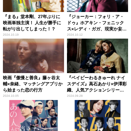
『まる』堂本剛、27年ぶりに
『ジョーカー：フォリ・ア・
映画単独主演！ 人生が勝手に
ドゥ』ホアキン・フェニック
転がり出してしまった！？
ス×レディ・ガガ、現実か妄想
か。観客の予測を超える衝撃
2024.10.19
2024.10.12
作が誕生
映画『傲慢と善良』藤ヶ谷太
『ベイビーわるきゅーれ ナイ
輔×奈緒、マッチングアプリか
スデイズ』高石あかり×伊澤彩
ら始まった恋の行方
織、人気アクションシリーズ
待望の最新作
2024.10.05
2024.09.28