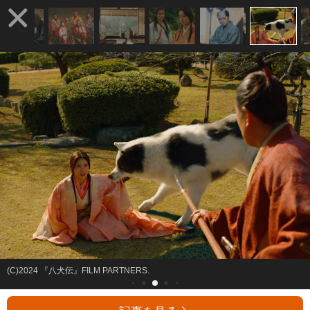
(C)2024 『八犬伝』FILM PARTNERS.