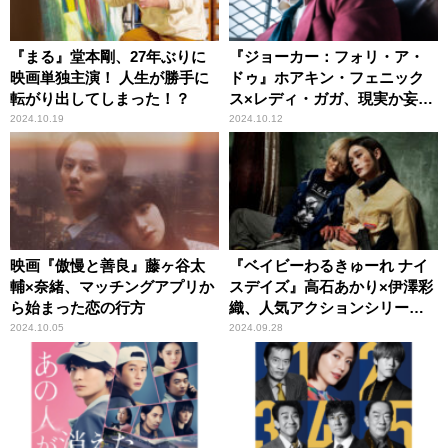
『まる』堂本剛、27年ぶりに
『ジョーカー：フォリ・ア・
映画単独主演！ 人生が勝手に
ドゥ』ホアキン・フェニック
転がり出してしまった！？
ス×レディ・ガガ、現実か妄想
か。観客の予測を超える衝撃
2024.10.19
2024.10.12
作が誕生
映画『傲慢と善良』藤ヶ谷太
『ベイビーわるきゅーれ ナイ
輔×奈緒、マッチングアプリか
スデイズ』高石あかり×伊澤彩
ら始まった恋の行方
織、人気アクションシリーズ
待望の最新作
2024.10.05
2024.09.28