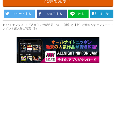
記事を見る
ツイートする
シェアする
送る
はてな
TOP
エンタメ
『八犬伝』役所広司主演、【虚】と【実】が織りなすエンターテイ
ンメント超大作の写真（8）