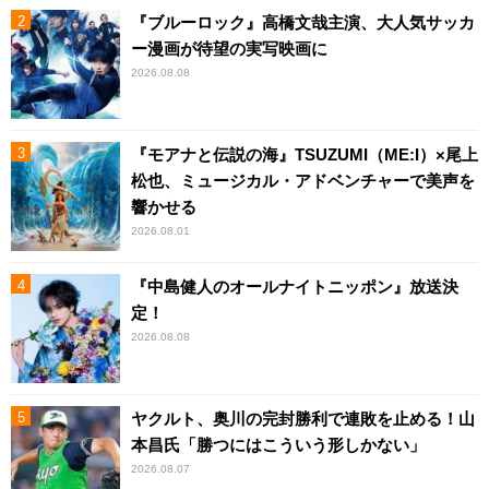
『ブルーロック』高橋文哉主演、大人気サッカ
ー漫画が待望の実写映画に
2026.08.08
『モアナと伝説の海』TSUZUMI（ME:I）×尾上
松也、ミュージカル・アドベンチャーで美声を
響かせる
2026.08.01
『中島健人のオールナイトニッポン』放送決
定！
2026.08.08
ヤクルト、奥川の完封勝利で連敗を止める！山
本昌氏「勝つにはこういう形しかない」
2026.08.07