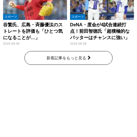
スポーツ
スポーツ
谷繁氏、広島・斉藤優汰のス
DeNA・度会が4試合連続打
トレートを評価も「ひとつ気
点！前田智徳氏「超積極的な
になることが…」
バッターはチャンスに強い」
2026.08.08
2026.08.08
新着記事をもっと見る