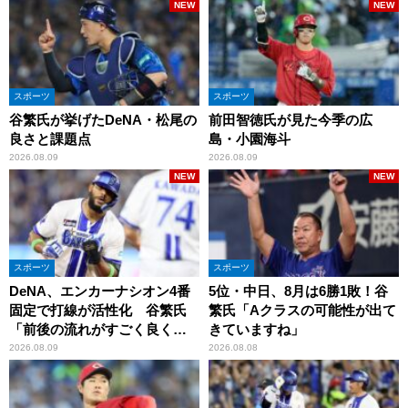
NEW
NEW
スポーツ
スポーツ
谷繁氏が挙げたDeNA・松尾の
前田智徳氏が見た今季の広
良さと課題点
島・小園海斗
2026.08.09
2026.08.09
NEW
NEW
スポーツ
スポーツ
DeNA、エンカーナシオン4番
5位・中日、8月は6勝1敗！谷
固定で打線が活性化 谷繁氏
繁氏「Aクラスの可能性が出て
「前後の流れがすごく良くな
きていますね」
りましたね」
2026.08.09
2026.08.08