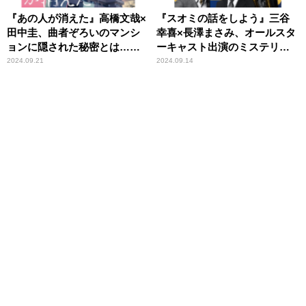
『あの人が消えた』高橋文哉×
『スオミの話をしよう』三谷
田中圭、曲者ぞろいのマンシ
幸喜×長澤まさみ、オールスタ
ョンに隠された秘密とは……
ーキャスト出演のミステリ
ー・コメディ
2024.09.21
2024.09.14