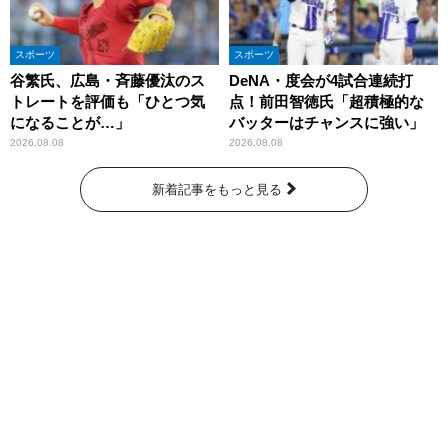
スポーツ
スポーツ
谷繁氏、広島・斉藤優汰のス
DeNA・度会が4試合連続打
トレートを評価も「ひとつ気
点！前田智徳氏「超積極的な
になることが…」
バッターはチャンスに強い」
2026.08.08
2026.08.08
新着記事をもっと見る