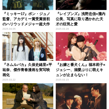
『ミッキー17』ポン・ジュノ
『レイブンズ』浅野忠信×瀧内
監督、アカデミー賞受賞後初
公美、写真に取り憑かれた天
のハリウッドメジャー超大作
才の狂気と愛
2025.04.05
2025.03.29
『ネムルバカ』久保史緒里×平
『お嬢と番犬くん』福本莉子×
祐奈、傑作青春漫画を実写映
ジェシー、溺愛ぶりに萌えキ
画化
ュンが止まらない！
2025.03.22
2025.03.15