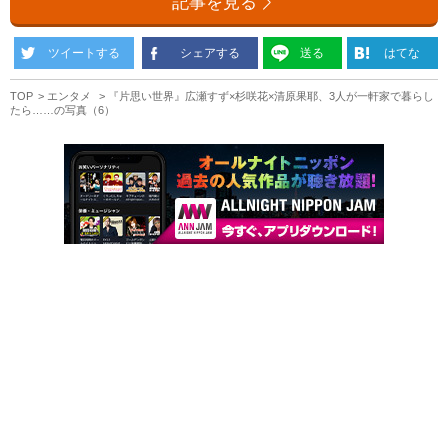
記事を見る
ツイートする
シェアする
送る
はてな
TOP
エンタメ
『片思い世界』広瀬すず×杉咲花×清原果耶、3人が一軒家で暮らし
たら……の写真（6）