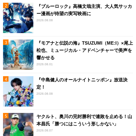
『ブルーロック』高橋文哉主演、大人気サッカ
ー漫画が待望の実写映画に
2026.08.08
『モアナと伝説の海』TSUZUMI（ME:I）×尾上
松也、ミュージカル・アドベンチャーで美声を
響かせる
2026.08.01
『中島健人のオールナイトニッポン』放送決
定！
2026.08.08
ヤクルト、奥川の完封勝利で連敗を止める！山
本昌氏「勝つにはこういう形しかない」
2026.08.07