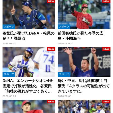
NEW
NEW
スポーツ
スポーツ
谷繁氏が挙げたDeNA・松尾の
前田智徳氏が見た今季の広
良さと課題点
島・小園海斗
2026.08.09
2026.08.09
NEW
NEW
スポーツ
スポーツ
DeNA、エンカーナシオン4番
5位・中日、8月は6勝1敗！谷
固定で打線が活性化 谷繁氏
繁氏「Aクラスの可能性が出て
「前後の流れがすごく良くな
きていますね」
りましたね」
2026.08.09
2026.08.08
NEW
NEW