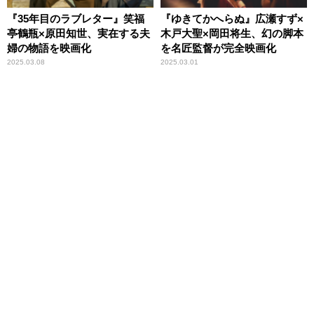
『35年目のラブレター』笑福
『ゆきてかへらぬ』広瀬すず×
亭鶴瓶×原田知世、実在する夫
木戸大聖×岡田将生、幻の脚本
婦の物語を映画化
を名匠監督が完全映画化
2025.03.08
2025.03.01