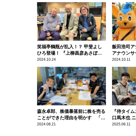
笑福亭鶴瓶が乱入！？ 甲斐よし
飯田浩司ア
ひろ登場！ 『上柳昌彦あさぼら
アナウンサ
け』ウルトラヒットの道標​
署長に！ 
2024.10.24
2024.10.11
を守るため
ましょう！
森永卓郎、株価暴落前に株を売る
『侍タイム
ことができた理由を明かす 「繁
口馬木也 
栄なんて永遠に続くわけがない」
演！『高田
2024.08.21
2025.06.11
昼ズ』