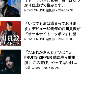
かり仕上げて臨みます」
NEWS ONLINE 編集部
2026.07.31
「いつでも肩は温まっておりま
す」デビュー30周年の西川貴教が
『オールナイトニッポン』に登
場！
NEWS ONLINE 編集部
2026.08.03
N
『だぁれかさんとアソぼ？』
FRUITS ZIPPER 鎮西寿々歌主
演！ この遊び、やってはいけま
せん。
八雲 ふみね
2026.07.25
N