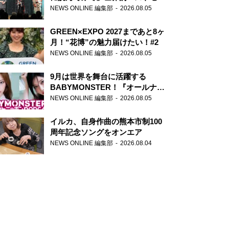
ー『アナスタシア』を紹介
NEWS ONLINE 編集部
2026.08.05
GREEN×EXPO 2027まであと8ヶ
月！“花博”の魅力届けたい！#2
NEWS ONLINE 編集部
2026.08.05
9月は世界を舞台に活躍する
BABYMONSTER！『オールナイ
トニッポンPODCAST』月替わり
NEWS ONLINE 編集部
2026.08.05
パーソナリティ
イルカ、自身作曲の熊本市制100
周年記念ソングをオンエア
NEWS ONLINE 編集部
2026.08.04