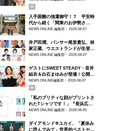
AD
入手困難の強運御守！？ 平安時
代から続く「関東のお伊勢さ
ま」、芝大神宮にてランパンプス
NEWS ONLINE 編集部
2026.08.07
が合格祈願！
井戸田潤、パンサー尾形貴弘、林
家正蔵、ウエストランドが生登
場！『ラジオビバリー昼ズ』
NEWS ONLINE 編集部
2026.08.07
ゲストにSWEET STEADY・音井
結衣＆白石まゆみが登場！公開収
録で素顔全開！
NEWS ONLINE編集部
2026.08.07
AD
「私のプリティな顔がプリントさ
れたTシャツです！」『長浜広奈
天下無双』初の番組グッズ発売
NEWS ONLINE 編集部
2026.08.05
ダイアモンド✡ユカイ、「夏休み
に読んでみて」世界的ベストセラ