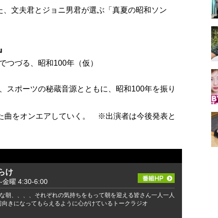
た、文夫君とジョニ男君が選ぶ「真夏の昭和ソン
』
でつづる、昭和100年（仮）
、スポーツの秘蔵音源とともに、昭和100年を振り
った曲をオンエアしていく。 ※出演者は今後発表と
らけ
-金曜 4:30-6:00
な朝、、、、それぞれの気持ちをもって朝を迎える皆さん一人一人
％前向きになってもらえるように心がけているトークラジオ