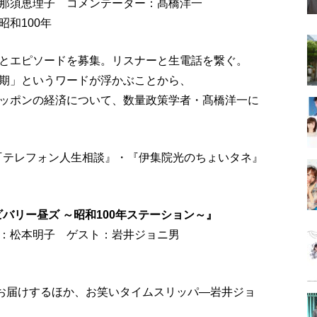
那須恵理子 コメンテーター：髙橋洋一
和100年
とエピソードを募集。リスナーと生電話を繋ぐ。
期」というワードが浮かぶことから、
ッポンの経済について、数量政策学者・髙橋洋一に
の『テレフォン人生相談』・『伊集院光のちょいタネ』
ビバリー昼ズ ～昭和100年ステーション～』
：松本明子 ゲスト：岩井ジョニ男
をお届けするほか、お笑いタイムスリッパ―岩井ジョ