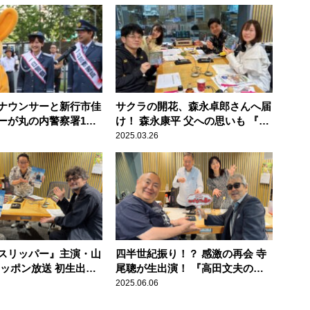
ナウンサーと新行市佳
サクラの開花、森永卓郎さんへ届
ーが丸の内警察署1日
け！ 森永康平 父への思いも 『垣
「この街の安心・安全
花正 あなたとハッピー！』
2025.03.26
、皆さん一緒に頑張り
」
スリッパー』主演・山
四半世紀振り！？ 感激の再会 寺
ニッポン放送 初生出
尾聰が生出演！ 『高田文夫のラ
文夫のラジオビバリー
ジオビバリー昼ズ』
2025.06.06