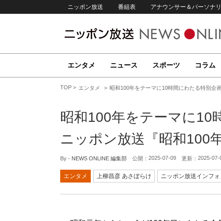
ニッポン放送
番組表
アナウンサー＆パーソナ
エンタメ
ニュース
スポーツ
コラム
TOP
エンタメ
昭和100年をテーマに10時間にわたる特別企
昭和100年をテーマに1
ニッポン放送『昭和100
2025-07-09
2025-07-
By -
NEWS ONLINE 編集部
公開：
更新：
エンタメ
上柳昌彦 あさぼらけ
ニッポン放送インフォ