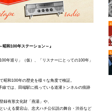
 ～昭和100年ステーション～』
00年巡り」（仮）、「リスナーにとっての100年」
て昭和100年の歴史を様々な角度で検証。
山手線では、田端駅に残っている道灌トンネルの痕跡
登録有形文化財「燕湯」や、
といえる愛宕山、忠犬ハチ公伝説の舞台・渋谷など