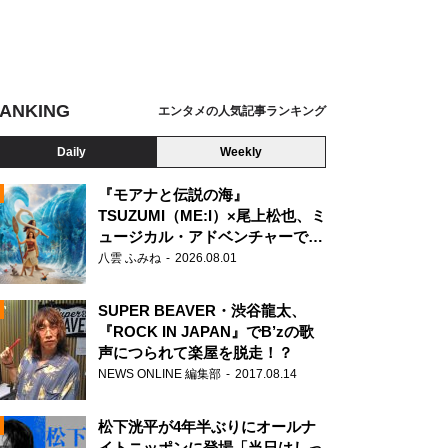
ANKING
エンタメの人気記事ランキング
Daily
Weekly
『モアナと伝説の海』
TSUZUMI（ME:I）×尾上松也、ミ
ュージカル・アドベンチャーで美
N
声を響かせる
八雲 ふみね
2026.08.01
SUPER BEAVER・渋谷龍太、
『ROCK IN JAPAN』でB’zの歌
声につられて楽屋を脱走！？
NEWS ONLINE 編集部
2017.08.14
松下洸平が4年半ぶりにオールナ
イトニッポンに登場「当日はしっ