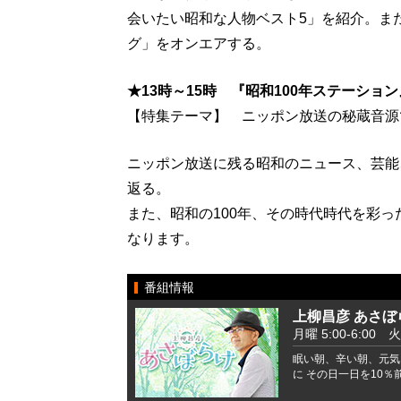
会いたい昭和な人物ベスト5」を紹介。ま
グ」をオンエアする。
★13時～15時 『昭和100年ステーション
【特集テーマ】 ニッポン放送の秘蔵音源
ニッポン放送に残る昭和のニュース、芸能
返る。
また、昭和の100年、その時代時代を彩
なります。
番組情報
上柳昌彦 あさぼ
月曜 5:00-6:00 火
眠い朝、辛い朝、元気
に その日一日を10