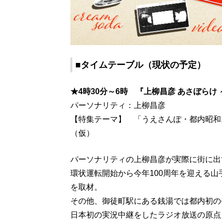
■タイムテーブル（現状の予定）
★4時30分～6時 『上柳昌彦 あさぼらけ
パーソナリティ：上柳昌彦
【特集テーマ】 「うえさんぽ・都内昭和1
（仮）
パーソナリティの上柳昌彦が実際に街に出
環状運転開始から今年100周年を迎える
を取材。
その他、御徒町駅にある銭湯では都内初の
日本初の実況中継をしたラジオ放送の原点