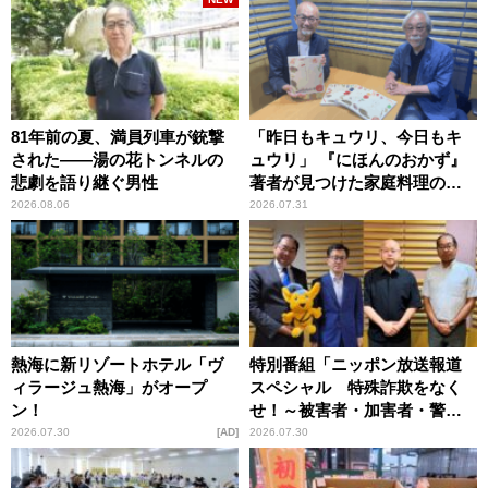
81年前の夏、満員列車が銃撃
「昨日もキュウリ、今日もキ
された――湯の花トンネルの
ュウリ」 『にほんのおかず』
悲劇を語り継ぐ男性
著者が見つけた家庭料理の知
恵
2026.08.06
2026.07.31
熱海に新リゾートホテル「ヴ
特別番組「ニッポン放送報道
ィラージュ熱海」がオープ
スペシャル 特殊詐欺をなく
ン！
せ！～被害者・加害者・警視
庁が語るトクリュウの実態
2026.07.30
AD
2026.07.30
～」放送