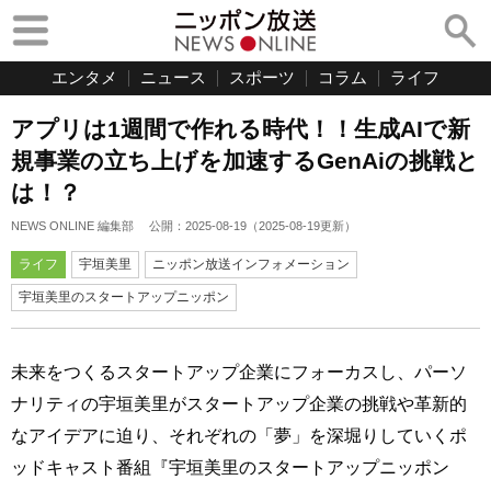
エンタメ
ニュース
スポーツ
コラム
ライフ
アプリは1週間で作れる時代！！生成AIで新
規事業の立ち上げを加速するGenAiの挑戦と
は！？
NEWS ONLINE 編集部
公開：
2025-08-19
（
2025-08-19
更新）
ライフ
宇垣美里
ニッポン放送インフォメーション
宇垣美里のスタートアップニッポン
未来をつくるスタートアップ企業にフォーカスし、パーソ
ナリティの宇垣美里がスタートアップ企業の挑戦や革新的
なアイデアに迫り、それぞれの「夢」を深堀りしていくポ
ッドキャスト番組『宇垣美里のスタートアップニッポン