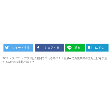
ツイートする
シェアする
送る
はてな
TOP
ライフ
アプリは1週間で作れる時代！！生成AIで新規事業の立ち上げを加速
するGenAiの挑戦とは！？