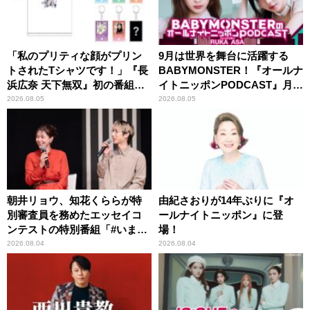
「私のプリティな顔がプリン
9月は世界を舞台に活躍する
トされたTシャツです！」『長
BABYMONSTER！『オールナ
浜広奈 天下無双』初の番組グ
イトニッポンPODCAST』月替
ッズ発売
わりパーソナリティ
2026.08.05
2026.08.05
朝井リョウ、知花くららが特
由紀さおりが14年ぶりに『オ
別審査員を務めたエッセイコ
ールナイトニッポン』に登
ンテストの特別番組「#いまあ
場！
なたに伝えたいこと」
2026.08.04
2026.08.04