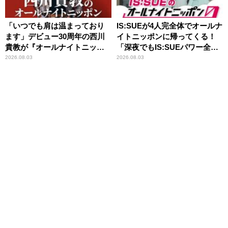
「いつでも肩は温まっており
IS:SUEが4人完全体でオールナ
ます」デビュー30周年の西川
イトニッポンに帰ってくる！
貴教が『オールナイトニッポ
「深夜でもIS:SUEパワー全開
ン』に登場！
でいきたいと思います」
2026.08.03
2026.08.03