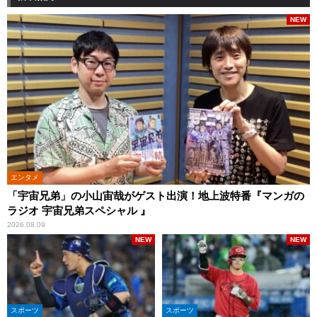
NEW
エンタメ
「宇宙兄弟」の小山宙哉がゲスト出演！地上波特番『マンガの
ラジオ 宇宙兄弟スペシャル 』
2026.08.09
NEW
NEW
スポーツ
スポーツ