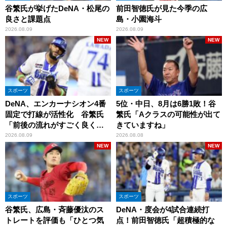
谷繁氏が挙げたDeNA・松尾の
前田智徳氏が見た今季の広
良さと課題点
島・小園海斗
2026.08.09
2026.08.09
NEW
NEW
スポーツ
スポーツ
DeNA、エンカーナシオン4番
5位・中日、8月は6勝1敗！谷
固定で打線が活性化 谷繁氏
繁氏「Aクラスの可能性が出て
「前後の流れがすごく良くな
きていますね」
りましたね」
2026.08.09
2026.08.08
NEW
NEW
スポーツ
スポーツ
谷繁氏、広島・斉藤優汰のス
DeNA・度会が4試合連続打
トレートを評価も「ひとつ気
点！前田智徳氏「超積極的な