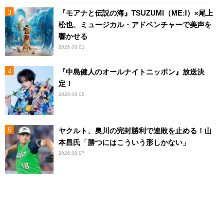
『モアナと伝説の海』TSUZUMI（ME:I）×尾上
松也、ミュージカル・アドベンチャーで美声を
響かせる
2026.08.01
『中島健人のオールナイトニッポン』放送決
定！
2026.08.08
ヤクルト、奥川の完封勝利で連敗を止める！山
本昌氏「勝つにはこういう形しかない」
2026.08.07