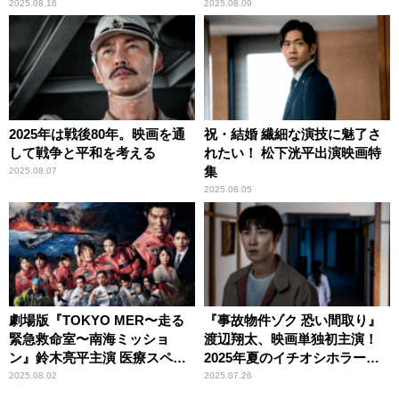
実写化
2025.08.16
2025.08.09
2025年は戦後80年。映画を通
祝・結婚 繊細な演技に魅了さ
して戦争と平和を考える
れたい！ 松下洸平出演映画特
集
2025.08.07
2025.08.05
劇場版『TOKYO MER〜走る
『事故物件ゾク 恐い間取り』
緊急救命室〜南海ミッショ
渡辺翔太、映画単独初主演！
ン』鈴木亮平主演 医療スペシ
2025年夏のイチオシホラー映
ャリストの活躍を描いた人気
画
2025.08.02
2025.07.26
シリーズが、再びスクリーン