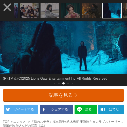
(R),TM & (C)2025 Lions Gate Entertainment Inc. All Rights Reserved.
記事を見る
ツイートする
シェアする
送る
はてな
TOP
エンタメ
『隣のステラ』福本莉子×八木勇征 王道胸キュンラブストーリーに
新風が吹き込んだの写真（11）