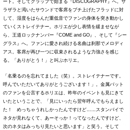
ート。そしてクラップで始まる『DISCOGRAPHY』へ。ザ
ラザラと渇いたサウンドで客席をブチ上げたフラッドに対
して、湿度をはらんだ重低音でファンの身体を突き動かし
ていくストレイテナー。ホリエが少し表情を緩ませなが
ら、王道ロックナンバー『COME and GO』、そして『シー
グラス』へ。ファンに愛され続ける名曲は刹那でメロディ
アス。客席が再び一つに収束されるような力強さを感じ
る。「ありがとう！」と叫ぶホリエ。
「名乗るのを忘れてました（笑）。ストレイテナーです。
呼んでいただいてありがとうございます！」。金属バット
のファンを公言するホリエは、昨年のイベントも見にきて
いたということで、「見にいったら翌年呼んでもらえまし
た！ めっちゃうれしかったんですけど……スタンバイで
ネタが見れなくて、あーそっか！ってなったんですけど、
次のネタはみっちり見たいと思います」と笑う。そして