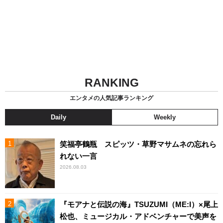
RANKING
エンタメの人気記事ランキング
Daily
Weekly
笑福亭鶴瓶 スピッツ・草野マサムネの忘れら
れない一言
2026.08.03
『モアナと伝説の海』TSUZUMI（ME:I）×尾上
松也、ミュージカル・アドベンチャーで美声を