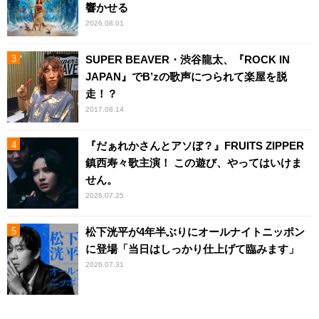
響かせる
2026.08.01
SUPER BEAVER・渋谷龍太、『ROCK IN
JAPAN』でB’zの歌声につられて楽屋を脱
走！？
2017.08.14
『だぁれかさんとアソぼ？』FRUITS ZIPPER
鎮西寿々歌主演！ この遊び、やってはいけま
せん。
2026.07.25
松下洸平が4年半ぶりにオールナイトニッポン
に登場「当日はしっかり仕上げて臨みます」
2026.07.31