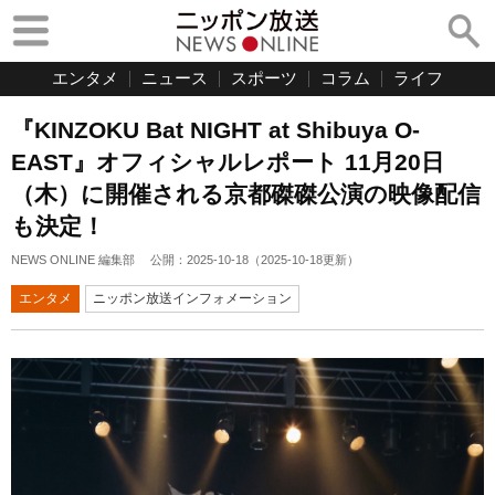
エンタメ
ニュース
スポーツ
コラム
ライフ
『KINZOKU Bat NIGHT at Shibuya O-
EAST』オフィシャルレポート 11月20日
（木）に開催される京都磔磔公演の映像配信
も決定！
NEWS ONLINE 編集部
公開：
2025-10-18
（
2025-10-18
更新）
エンタメ
ニッポン放送インフォメーション