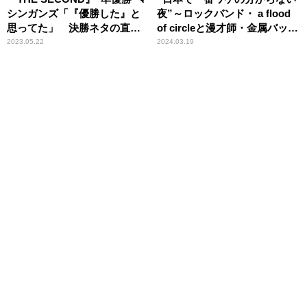
シンガンズ「『優勝した』と
夜”～ロックバンド・ a flood
思ってた」 決勝ネタの直
of circleと漫才師・金属バット
後、浮かれていたことを告白
のツーマンライブ オフィシ
2023.05.22
2024.03.19
ャルレポート