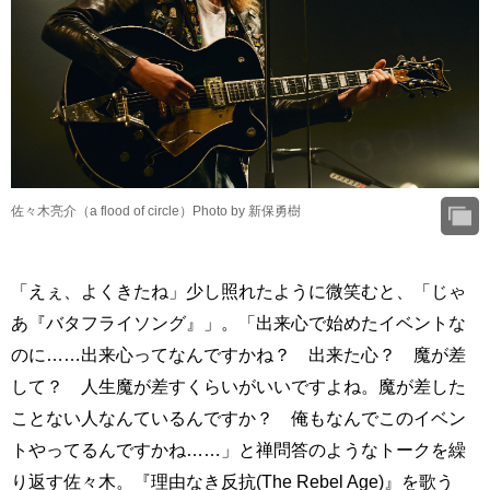
佐々木亮介（a flood of circle）Photo by 新保勇樹
「えぇ、よくきたね」少し照れたように微笑むと、「じゃ
あ『バタフライソング』」。「出来心で始めたイベントな
のに……出来心ってなんですかね？ 出来た心？ 魔が差
して？ 人生魔が差すくらいがいいですよね。魔が差した
ことない人なんているんですか？ 俺もなんでこのイベン
トやってるんですかね……」と禅問答のようなトークを繰
り返す佐々木。『理由なき反抗(The Rebel Age)』を歌う