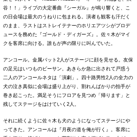
谷！！」ライブの大定番曲『シーガル』が鳴り響くと、こ
の日会場は最大のうねりに包まれる。演者も観客も汗だく
のまま、ラストはストレイテナーのホリエアツシがプロデ
ュースを務めた『ゴールド・ディガーズ』。佐々木がマイ
クを客席に向ける。誰もが声の限りに叫んでいた。
アンコール。金属バット2人がステージに顔を見せる。友保
の足元はいつものビーサン。あきらか急に出されて戸惑う
二人のアンコールネタは「演劇」。四十路男性2人の全力の
犬の泣き真似に会場は盛り上がり、割れんばかりの拍手が
巻き起こった。満足そうにフロアを見つめ「帰ります」と
残してステージをはけていく2人。
それに続くように佐々木も犬のようになってステージにや
ってきた。アンコールは『月夜の道を俺が行く』。客席に