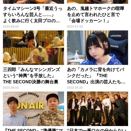
タイムマシーン3号「最近うっ
あの、鬼越トマホークの喧嘩
すらいろんな芸人と……」
を止めて言われたひと言で
よく飲みに行く太田プロの先
「会場ドッカーン！」
輩・後輩芸人を明かす
2023.08.05
2023.07.16
三四郎「みんなマシンガンズ
あの「カメラに背を向けてパ
という“神輿”を手放した」
ンクだった」 『THE
THE SECOND決勝の舞台裏
SECOND』出演の芸人たちに
感動
2023.06.02
2023.05.30
『THE SECOND』“準優勝”マ
“日本で一番ワケの分からない