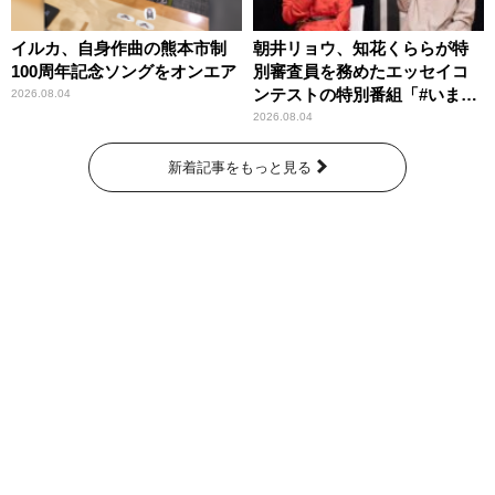
イルカ、自身作曲の熊本市制
朝井リョウ、知花くららが特
100周年記念ソングをオンエア
別審査員を務めたエッセイコ
ンテストの特別番組「#いまあ
2026.08.04
なたに伝えたいこと」
2026.08.04
新着記事をもっと見る