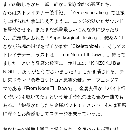
までの激しさから一転、静かに聞き惚れる観客たち。ここ
からはストレイテナー後半戦。『Zero Generation』では振
り上げられた拳に応えるように、エッジの効いたサウンド
を爆発させる。まだまだ残暑厳しいこんな夜にぴったり
な、疾走感あふれる『Super Magical Illusion』、鍵盤を叩
きながら魂の叫びをブチかます『Skeletonize!』、そしてス
トレイテナー、ラストは『From Noon Till Dawn』。待って
ました！という客席の歓声に、ホリエの「KINZOKU Bat
NIGHT、ありがとうございました！」もかき消される。テ
レ東ドラマ『勇者ヨシヒコと悪霊の鍵』オープニングテー
マである『From Noon Till Dawn』、金属友保が「バイト行
く時いつも聴いてた」という若手時代のほろ苦の一曲でも
ある。「鍵盤かたしたら金属バット！」メンバー4人は客席
に深々とお辞儀をしてステージを去っていった。
おなじみの拍手出囃子に迎えられ、金属バットが再び登