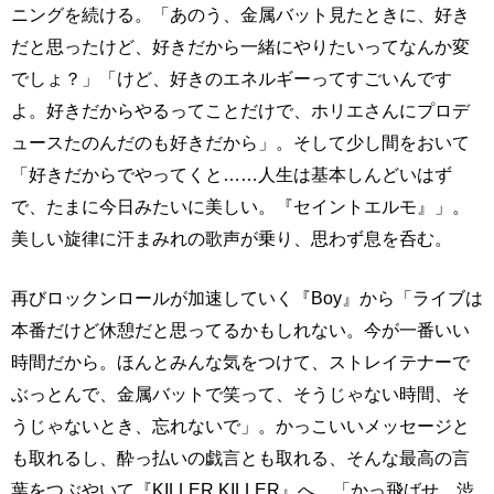
ニングを続ける。「あのう、金属バット見たときに、好き
だと思ったけど、好きだから一緒にやりたいってなんか変
でしょ？」「けど、好きのエネルギーってすごいんです
よ。好きだからやるってことだけで、ホリエさんにプロデ
ュースたのんだのも好きだから」。そして少し間をおいて
「好きだからでやってくと……人生は基本しんどいはず
で、たまに今日みたいに美しい。『セイントエルモ』」。
美しい旋律に汗まみれの歌声が乗り、思わず息を呑む。
再びロックンロールが加速していく『Boy』から「ライブは
本番だけど休憩だと思ってるかもしれない。今が一番いい
時間だから。ほんとみんな気をつけて、ストレイテナーで
ぶっとんで、金属バットで笑って、そうじゃない時間、そ
うじゃないとき、忘れないで」。かっこいいメッセージと
も取れるし、酔っ払いの戯言とも取れる、そんな最高の言
葉をつぶやいて『KILLER KILLER』へ。「かっ飛ばせ、渋