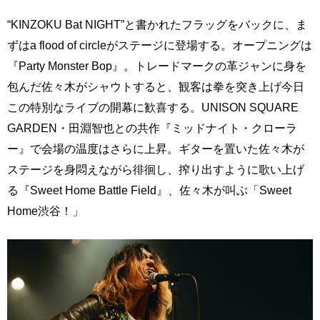
“KINZOKU Bat NIGHT”と書かれたフラッグをバックに、ま
ずはa flood of circleがステージに登場する。オープニングは
『Party Monster Bop』。トレードマークの革ジャンに身を
包んだ佐々木がシャウトすると、観客は拳を突き上げ今日
この特別なライブの開幕に歓喜する。UNISON SQUARE
GARDEN・田淵智也との共作『ミッドナイト・クローラ
ー』で会場の温度はさらに上昇。ギターを置いた佐々木が
ステージを身悶えながら徘徊し、搾り出すように歌い上げ
る『Sweet Home Battle Field』、佐々木が叫ぶ「Sweet
Home渋谷！」