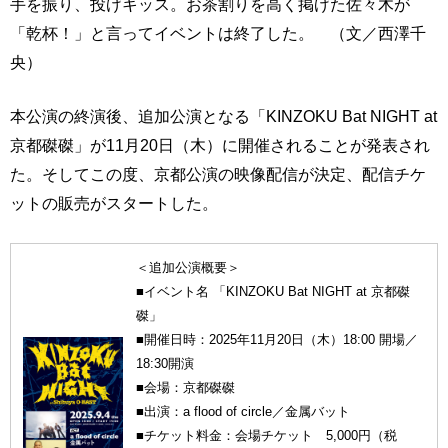
手を振り、投げキッス。お茶割りを高く掲げた佐々木が
「乾杯！」と言ってイベントは終了した。 （文／西澤千
央）
本公演の終演後、追加公演となる「KINZOKU Bat NIGHT at
京都磔磔」が11月20日（木）に開催されることが発表され
た。そしてこの度、京都公演の映像配信が決定、配信チケ
ットの販売がスタートした。
＜追加公演概要＞
■イベント名 「KINZOKU Bat NIGHT at 京都磔
磔」
■開催日時：2025年11月20日（木）18:00 開場／
18:30開演
■会場：京都磔磔
■出演：a flood of circle／金属バット
■チケット料金：会場チケット 5,000円（税