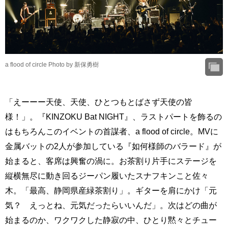
a flood of circle Photo by 新保勇樹
「えーーー天使、天使、ひとつもとばさず天使の皆
様！」。『KINZOKU Bat NIGHT』、ラストパートを飾るの
はもちろんこのイベントの首謀者、a flood of circle。MVに
金属バットの2人が参加している『如何様師のバラード』が
始まると、客席は興奮の渦に。お茶割り片手にステージを
縦横無尽に動き回るジーパン履いたスナフキンこと佐々
木。「最高、静岡県産緑茶割り」。ギターを肩にかけ「元
気？ えっとね、元気だったらいいんだ」。次はどの曲が
始まるのか、ワクワクした静寂の中、ひとり黙々とチュー