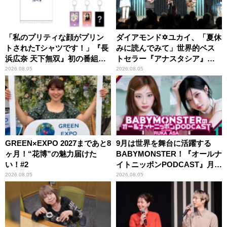
「私のプリティな顔がプリン
ダイアモンド✡ユカイ、「夏休
トされたTシャツです！」『長
みに読んでみて」世界的ベス
浜広奈 天下無双』初の番組グ
トセラー『アナスタシア』を
ッズ発売
紹介
2026.08.05
2026.08.05
GREEN×EXPO 2027まであと8
9月は世界を舞台に活躍する
ヶ月！“花博”の魅力届けた
BABYMONSTER！『オールナ
い！#2
イトニッポンPODCAST』月替
わりパーソナリティ
2026.08.05
2026.08.05