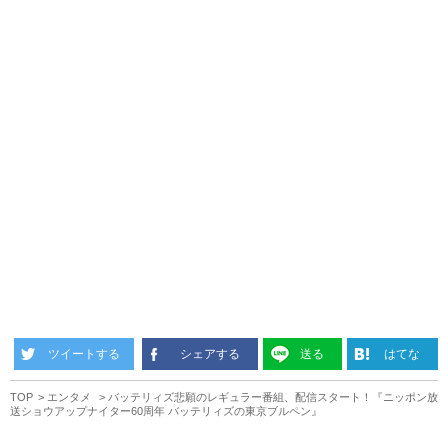
ツイートする
シェアする
送る
はてな
TOP
エンタメ
バッテリィズ悲願のレギュラー番組、配信スタート！『ニッポン放
送ショウアップナイター60周年 バッテリィズの東京ブルペン』