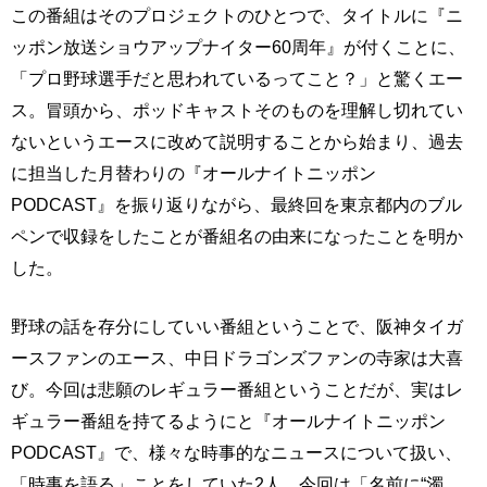
この番組はそのプロジェクトのひとつで、タイトルに『ニ
ッポン放送ショウアップナイター60周年』が付くことに、
「プロ野球選手だと思われているってこと？」と驚くエー
ス。冒頭から、ポッドキャストそのものを理解し切れてい
ないというエースに改めて説明することから始まり、過去
に担当した月替わりの『オールナイトニッポン
PODCAST』を振り返りながら、最終回を東京都内のブル
ペンで収録をしたことが番組名の由来になったことを明か
した。
野球の話を存分にしていい番組ということで、阪神タイガ
ースファンのエース、中日ドラゴンズファンの寺家は大喜
び。今回は悲願のレギュラー番組ということだが、実はレ
ギュラー番組を持てるようにと『オールナイトニッポン
PODCAST』で、様々な時事的なニュースについて扱い、
「時事を語る」ことをしていた2人。今回は「名前に“濁