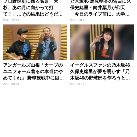
プロ野球史に残る名言「大
乃木坂46 黒見明香の告白に久
杉、あの月に向かって打
保史緒里・向井葉月が仰天
て！」…その結果はどうだっ
「今日のライブ前に、大学で
たのか？
野球の試合をやったんです」
2018.12.14
2023.10.25
アンガールズ山根「カープの
イーグルスファンの乃木坂46
ユニフォーム着るの本当にや
久保史緒里が夢を明かす「乃
めてくれ」 野球観戦中に目撃
木坂46の野球部を作ろうと思
したカープファンの“裏切
っているんです」
2023.06.01
2022.07.13
り”に憤慨