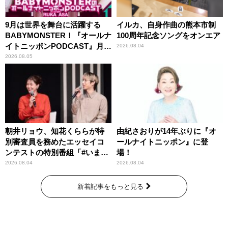
9月は世界を舞台に活躍する
イルカ、自身作曲の熊本市制
BABYMONSTER！『オールナ
100周年記念ソングをオンエア
イトニッポンPODCAST』月替
2026.08.04
わりパーソナリティ
2026.08.05
朝井リョウ、知花くららが特
由紀さおりが14年ぶりに『オ
別審査員を務めたエッセイコ
ールナイトニッポン』に登
ンテストの特別番組「#いまあ
場！
なたに伝えたいこと」
2026.08.04
2026.08.04
新着記事をもっと見る