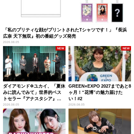
「私のプリティな顔がプリントされたTシャツです！」『長浜
広奈 天下無双』初の番組グッズ発売
2026.08.05
NEW
NEW
ダイアモンド✡ユカイ、「夏休
GREEN×EXPO 2027まであと8
みに読んでみて」世界的ベス
ヶ月！“花博”の魅力届けた
トセラー『アナスタシア』を
い！#2
紹介
2026.08.05
2026.08.05