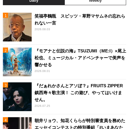
Daily
Weekly
笑福亭鶴瓶 スピッツ・草野マサムネの忘れら
れない一言
2026.08.03
『モアナと伝説の海』TSUZUMI（ME:I）×尾上
松也、ミュージカル・アドベンチャーで美声を
響かせる
2026.08.01
『だぁれかさんとアソぼ？』FRUITS ZIPPER
鎮西寿々歌主演！ この遊び、やってはいけま
せん。
2026.07.25
朝井リョウ、知花くららが特別審査員を務めた
エッセイコンテストの特別番組「#いまあなた