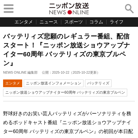
エンタメ
ニュース
スポーツ
コラム
ライフ
バッテリィズ悲願のレギュラー番組、配信
スタート！『ニッポン放送ショウアップナ
イター60周年 バッテリィズの東京ブルペ
ン』
NEWS ONLINE 編集部
公開：
2025-10-22
（
2025-10-22
更新）
エンタメ
ニッポン放送インフォメーション
バッテリィズ
ニッポン放送ショウアップナイター60周年 バッテリィズの東京ブルペン
野球好きのお笑い芸人バッテリィズがパーソナリティを務
めるポッドキャスト番組『ニッポン放送ショウアップナイ
ター60周年 バッテリィズの東京ブルペン』の初回が本日配