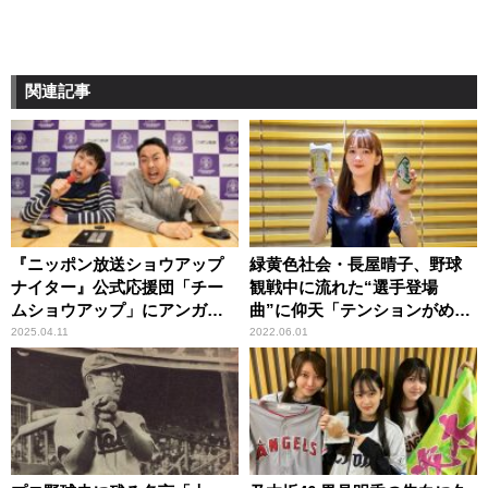
関連記事
『ニッポン放送ショウアップ
緑黄色社会・長屋晴子、野球
ナイター』公式応援団「チー
観戦中に流れた“選手登場
ムショウアップ」にアンガー
曲”に仰天「テンションがめっ
ルズ加入！
ちゃ上がりましたね！」
2025.04.11
2022.06.01