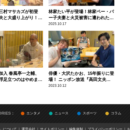
三村マサカズが初登
林家たい平が登場！林家ペー・パ
夫と大盛り上がり！
ー子夫妻と火災被害に遭われた
のラジオビバリー昼
方々への応援を呼びかける『高田
2025.10.17
文夫のラジオビバリー昼ズ』
加入 春風亭一之輔、
俳優・大沢たかお、15年振りに登
浮足立つのはやめまし
場！ ニッポン放送『高田文夫の
言われたことを明かす
ラジオビバリー昼ズ』
2023.10.12
軽快トーク
ORIES：
エンタメ
ニュース
スポーツ
コラム
E」について
運営会社
サイトポリシー
編集体制
プライバシーポリシー