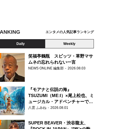
ANKING
エンタメの人気記事ランキング
Daily
Weekly
笑福亭鶴瓶 スピッツ・草野マサ
ムネの忘れられない一言
NEWS ONLINE 編集部
2026.08.03
N
『モアナと伝説の海』
TSUZUMI（ME:I）×尾上松也、ミ
ュージカル・アドベンチャーで美
声を響かせる
八雲 ふみね
2026.08.01
SUPER BEAVER・渋谷龍太、
『ROCK IN JAPAN』でB’zの歌