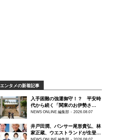
エンタメの新着記事
入手困難の強運御守！？ 平安時
代から続く「関東のお伊勢さ
ま」、芝大神宮にてランパンプス
NEWS ONLINE 編集部
2026.08.07
が合格祈願！
井戸田潤、パンサー尾形貴弘、林
家正蔵、ウエストランドが生登
場！『ラジオビバリー昼ズ』
NEWS ONLINE 編集部
2026.08.07