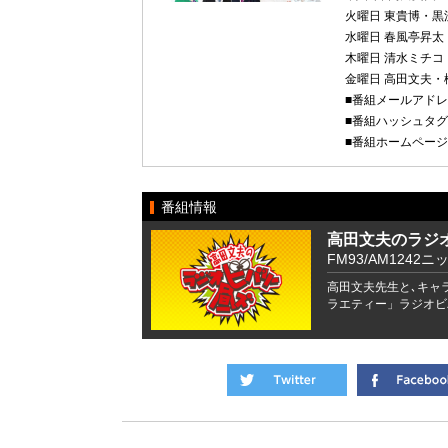
火曜日 東貴博・黒
水曜日 春風亭昇太
木曜日 清水ミチコ
金曜日 高田文夫・
■番組メールアド
■番組ハッシュタ
■番組ホームペー
番組情報
高田文夫のラジ
FM93/AM1242ニ
高田文夫先生と､キャ
ラエティー」ラジオビ