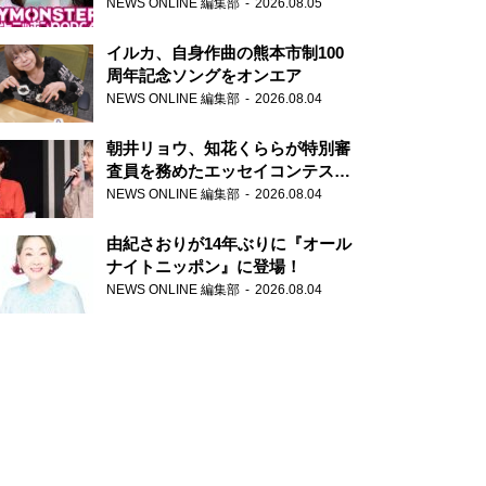
トニッポンPODCAST』月替わり
NEWS ONLINE 編集部
2026.08.05
パーソナリティ
イルカ、自身作曲の熊本市制100
周年記念ソングをオンエア
NEWS ONLINE 編集部
2026.08.04
朝井リョウ、知花くららが特別審
査員を務めたエッセイコンテスト
の特別番組「#いまあなたに伝え
NEWS ONLINE 編集部
2026.08.04
たいこと」
由紀さおりが14年ぶりに『オール
ナイトニッポン』に登場！
NEWS ONLINE 編集部
2026.08.04