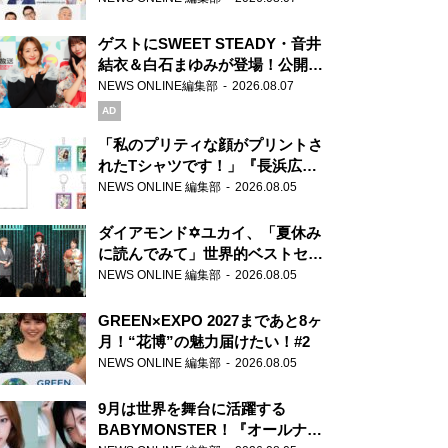
ゲストにSWEET STEADY・音井
結衣＆白石まゆみが登場！公開収
録で素顔全開！
NEWS ONLINE編集部
2026.08.07
AD
「私のプリティな顔がプリントさ
れたTシャツです！」『長浜広奈
天下無双』初の番組グッズ発売
NEWS ONLINE 編集部
2026.08.05
ダイアモンド✡ユカイ、「夏休み
に読んでみて」世界的ベストセラ
ー『アナスタシア』を紹介
NEWS ONLINE 編集部
2026.08.05
GREEN×EXPO 2027まであと8ヶ
月！“花博”の魅力届けたい！#2
NEWS ONLINE 編集部
2026.08.05
9月は世界を舞台に活躍する
BABYMONSTER！『オールナイ