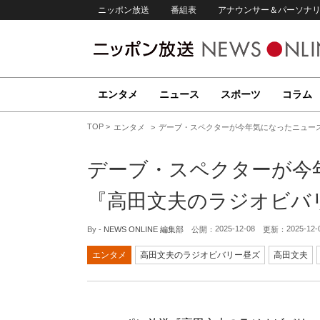
ニッポン放送
番組表
アナウンサー＆パーソナ
エンタメ
ニュース
スポーツ
コラム
TOP
エンタメ
デーブ・スペクターが今年気になったニュー
デーブ・スペクターが今
『高田文夫のラジオビバ
2025-12-08
2025-12-
By -
NEWS ONLINE 編集部
公開：
更新：
エンタメ
高田文夫のラジオビバリー昼ズ
高田文夫