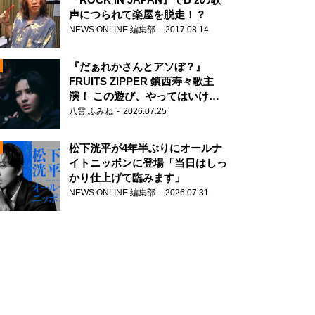
声につられて楽屋を脱走！？
NEWS ONLINE 編集部
2017.08.14
『だぁれかさんとアソぼ？』
FRUITS ZIPPER 鎮西寿々歌主
演！ この遊び、やってはいけま
せん。
八雲 ふみね
2026.07.25
N
松下洸平が4年半ぶりにオールナ
イトニッポンに登場「当日はしっ
かり仕上げて臨みます」
NEWS ONLINE 編集部
2026.07.31
N