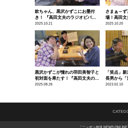
欽ちゃん、黒沢かずこにお墨付
さまぁ～ず
き！ 『高田文夫のラジオビバリ
場！高田文
ー昼ズ』
『高田文夫
2025.10.21
2025.10.20
ズ』
黒沢かずこが憧れの羽田美智子と
「笑点」新
初対面を果たす！『高田文夫のラ
長男から「
ジオビバリー昼ズ』
ょう」と
2025.08.26
2023.02.10
高田文夫と
CATEG
「ニッポン放送 NEWS ONLIN