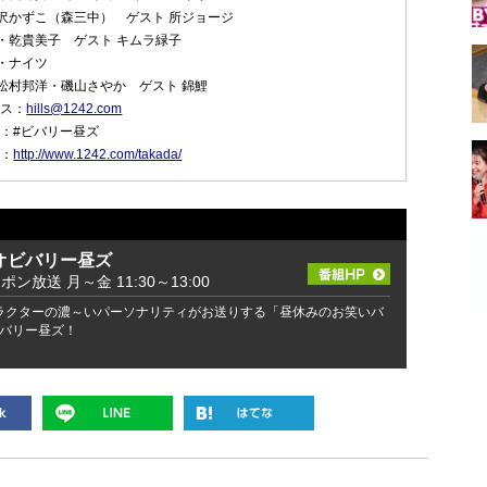
沢かずこ（森三中） ゲスト 所ジョージ
・乾貴美子 ゲスト キムラ緑子
・ナイツ
松村邦洋・磯山さやか ゲスト 錦鯉
レス：
hills@1242.com
グ：#ビバリー昼ズ
ジ：
http://www.1242.com/takada/
オビバリー昼ズ
ッポン放送 月～金 11:30～13:00
ラクターの濃～いパーソナリティがお送りする「昼休みのお笑いバ
バリー昼ズ！