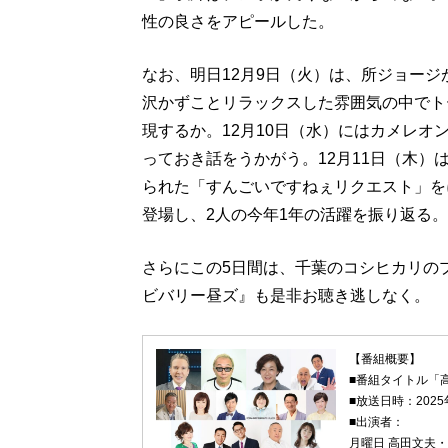
性の良さをアピールした。
なお、明日12月9日（火）は、所ジョー
沢かずことリラックスした雰囲気の中でト
現するか。12月10日（水）にはカメレオ
っておき話をうかがう。12月11日（木）
られた「すんごいですねぇリクエスト」を
登場し、2人の今年1年の活躍を振り返る。
さらにこの5日間は、千葉のコシヒカリの
ビバリー昼ズ』も是非お聴き逃しなく。
【番組概要】
■番組タイトル「
■放送日時：2025
■出演者：
月曜日 高田文夫