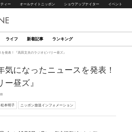
リティー
オールナイトニッポン
ショウアップナイター
イベント
ライフ
新着記事
ランキング
スを発表！『高田文夫のラジオビバリー昼ズ』
年気になったニュースを発表！
リー昼ズ』
08
松本明子
ニッポン放送インフォメーション