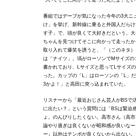
番組ではデーブが気になった今年の3大ニ
け」を挙げ、新幹線に乗ると外国人だらけ
す子」で、頭が良くて大好きだという。大
ちゃんを見つけてそこに向かって走ったか
取り入れて爆笑を誘うと、「（このネタ）
は「ナイツ」。塙がローソンでMサイズの
書かれており、Lサイズと思ってLサイズ
った。カップの「L」はローソンの「L」
3かよ！」と高田に突っ込まれていた。
リスナーから「最近おじさん芸人がBSで
に出たい？」という質問には「BSは緊迫
ょ。のんびりしたくない。高市さん（高市
論やり過ぎは良くないが昭和感が良いなー
ー』以外はテンポが良くないから出ない。