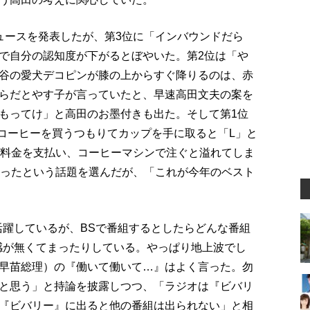
ュースを発表したが、第3位に「インバウンドだら
で自分の認知度が下がるとぼやいた。第2位は「や
谷の愛犬デコピンが膝の上からすぐ降りるのは、赤
らだとやす子が言っていたと、早速高田文夫の案を
もってけ」と高田のお墨付きも出た。そして第1位
コーヒーを買うつもりてカップを手に取ると「L」と
の料金を支払い、コーヒーマシンで注ぐと溢れてしま
だったという話題を選んだが、「これが今年のベスト
活躍しているが、BSで番組するとしたらどんな番組
感が無くてまったりしている。やっぱり地上波でし
早苗総理）の『働いて働いて…』はよく言った。勿
と思う」と持論を披露しつつ、「ラジオは『ビバリ
『ビバリー』に出ると他の番組は出られない」と相