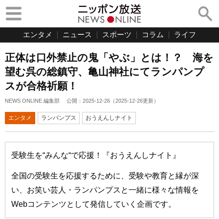
エンタメ
ニュース
スポーツ
コラム
ライフ
正体は口外禁止の鬼「やぶ」とは！？ 海を
望む呉の総鎮守、亀山神社にてランパンプ
スが合格祈願！
NEWS ONLINE 編集部
公開：
2025-12-26
（
2025-12-26
更新）
エンタメ
ランパンプス
おうえんしナイト
受験生を“みんな“で応援！『おうえんしナイト』
全国の受験生を応援するために、受験や教育と縁が深
い、お笑い芸人・ランパンプスと一緒に様々な情報を
Webコンテンツとして発信していく企画です。