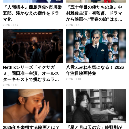
『人間標本』西島秀俊×市川染
『五十年目の俺たちの旅』中
五郎、湊かなえの傑作をドラ
村雅俊主演・初監督、ドラマ
マ化
から映画へ“青春の旅”はまだ
まだ続く
2026.01.17
2026.01.10
Netflixシリーズ「イクサガ
八雲ふみねも気になる！ 2026
ミ」岡田准一主演、オールス
年注目映画特集
ターキャストで挑むサムライ
2026.01.01
バトル
2026.01.03
2025年を象徴する映画とは？
『星と月は天の穴』綾野剛が