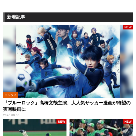
新着記事
NEW
エンタメ
『ブルーロック』高橋文哉主演、大人気サッカー漫画が待望の
実写映画に
2026.08.08
NEW
NEW