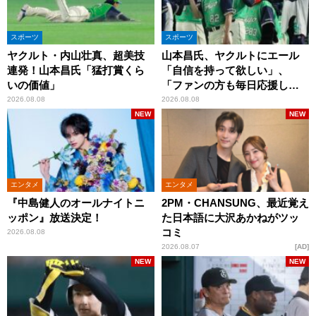
スポーツ
スポーツ
ヤクルト・内山壮真、超美技
山本昌氏、ヤクルトにエール
連発！山本昌氏「猛打賞くら
「自信を持って欲しい」、
いの価値」
「ファンの方も毎日応援して
くれています」
2026.08.08
2026.08.08
NEW
NEW
エンタメ
エンタメ
『中島健人のオールナイトニ
2PM・CHANSUNG、最近覚え
ッポン』放送決定！
た日本語に大沢あかねがツッ
コミ
2026.08.08
2026.08.07
AD
NEW
NEW