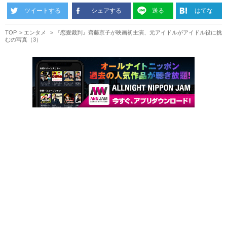
ツイートする
シェアする
送る
はてな
TOP
エンタメ
『恋愛裁判』齊藤京子が映画初主演、元アイドルがアイドル役に挑
むの写真（3）