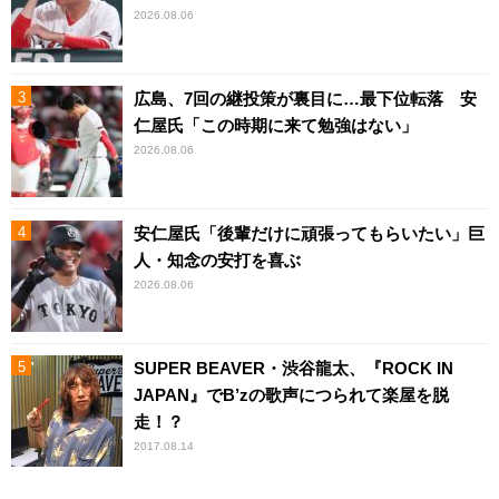
2026.08.06
広島、7回の継投策が裏目に…最下位転落 安
仁屋氏「この時期に来て勉強はない」
2026.08.06
安仁屋氏「後輩だけに頑張ってもらいたい」巨
人・知念の安打を喜ぶ
2026.08.06
SUPER BEAVER・渋谷龍太、『ROCK IN
JAPAN』でB’zの歌声につられて楽屋を脱
走！？
2017.08.14