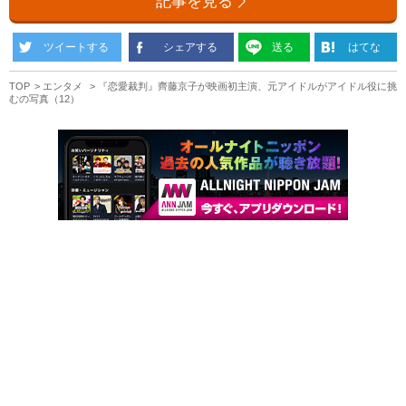
記事を見る
ツイートする
シェアする
送る
はてな
TOP
エンタメ
『恋愛裁判』齊藤京子が映画初主演、元アイドルがアイドル役に挑
むの写真（12）