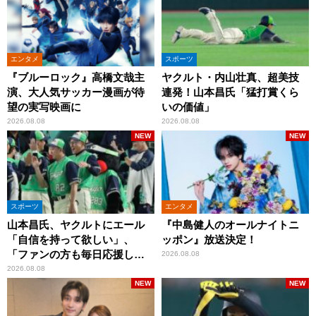
エンタメ
スポーツ
『ブルーロック』高橋文哉主
ヤクルト・内山壮真、超美技
演、大人気サッカー漫画が待
連発！山本昌氏「猛打賞くら
望の実写映画に
いの価値」
2026.08.08
2026.08.08
NEW
NEW
スポーツ
エンタメ
山本昌氏、ヤクルトにエール
『中島健人のオールナイトニ
「自信を持って欲しい」、
ッポン』放送決定！
「ファンの方も毎日応援して
2026.08.08
くれています」
2026.08.08
NEW
NEW