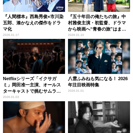
『人間標本』西島秀俊×市川染
『五十年目の俺たちの旅』中
五郎、湊かなえの傑作をドラ
村雅俊主演・初監督、ドラマ
マ化
から映画へ“青春の旅”はまだ
まだ続く
2026.01.17
2026.01.10
Netflixシリーズ「イクサガ
八雲ふみねも気になる！ 2026
ミ」岡田准一主演、オールス
年注目映画特集
ターキャストで挑むサムライ
2026.01.01
バトル
2026.01.03