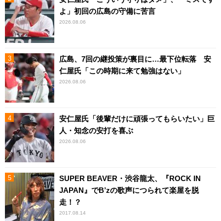
よ」初回の広島の守備に苦言
2026.08.06
広島、7回の継投策が裏目に…最下位転落 安
仁屋氏「この時期に来て勉強はない」
2026.08.06
安仁屋氏「後輩だけに頑張ってもらいたい」巨
人・知念の安打を喜ぶ
2026.08.06
SUPER BEAVER・渋谷龍太、『ROCK IN
JAPAN』でB’zの歌声につられて楽屋を脱
走！？
2017.08.14