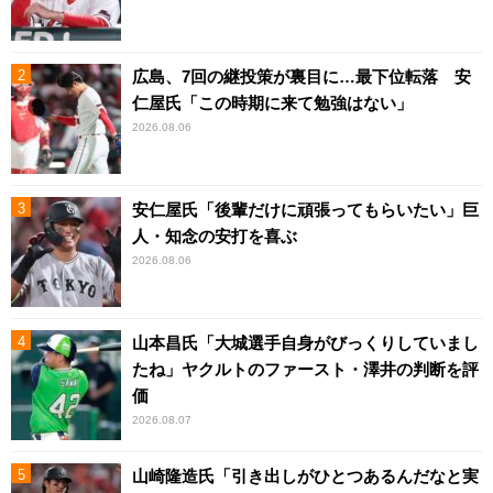
広島、7回の継投策が裏目に…最下位転落 安
仁屋氏「この時期に来て勉強はない」
2026.08.06
安仁屋氏「後輩だけに頑張ってもらいたい」巨
人・知念の安打を喜ぶ
2026.08.06
山本昌氏「大城選手自身がびっくりしていまし
たね」ヤクルトのファースト・澤井の判断を評
価
2026.08.07
山崎隆造氏「引き出しがひとつあるんだなと実