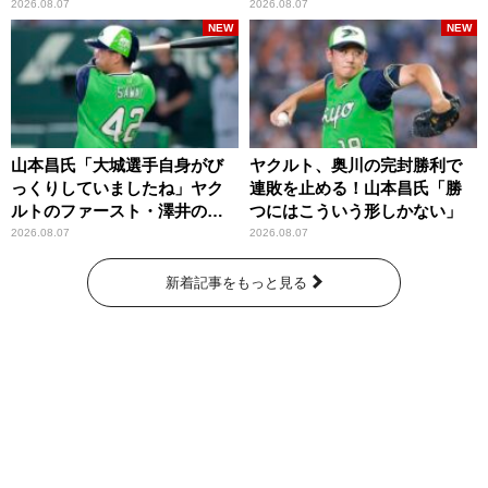
2026.08.07
2026.08.07
NEW
NEW
山本昌氏「大城選手自身がび
ヤクルト、奥川の完封勝利で
っくりしていましたね」ヤク
連敗を止める！山本昌氏「勝
ルトのファースト・澤井の判
つにはこういう形しかない」
断を評価
2026.08.07
2026.08.07
新着記事をもっと見る