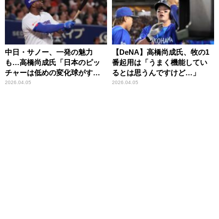
中日・サノー、一発の魅力
【DeNA】高橋尚成氏、牧の1
も…高橋尚成氏「日本のピッ
番起用は「うまく機能してい
チャーは低めの変化球がすご
るとは思うんですけど…」
く良いので…」
2026.04.05
2026.04.05