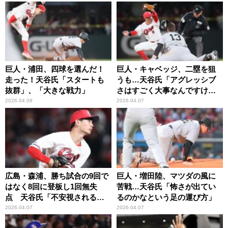
巨人・浦田、四球を選んだ！
巨人・キャベッジ、二塁を狙
走った！天谷氏「スタートも
うも…天谷氏「アグレッシブ
抜群」、「大きな戦力」
さはすごく大事なんですけ
ど…」
2026.04.08
2026.04.07
広島・森浦、勝ち試合の9回で
巨人・増田陸、マツダの風に
はなく8回に登板し1回無失
苦戦…天谷氏「怖さが出てい
点 天谷氏「不安視される方
るのかなという足の運び方」
も多いと思うんですけど」…
2026.04.07
2026.04.07
「そこまで状態は悪くない」