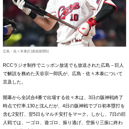
広島・佐々木泰(C)産経新聞社
RCCラジオ制作でニッポン放送でも放送された広島－巨人
で解説を務めた天谷宗一郎氏が、広島・佐々木泰について
言及した。
開幕から全試合4番で出場する佐々木は、3日の阪神戦終了
時点で打率.130と沈んだが、4日の阪神戦でプロ初本塁打を
含む2安打、翌5日もマルチ安打をマーク。しかし、7日の巨
人戦では、一ゴロ、遊ゴロ、振り逃げ、空振り三振に終わ