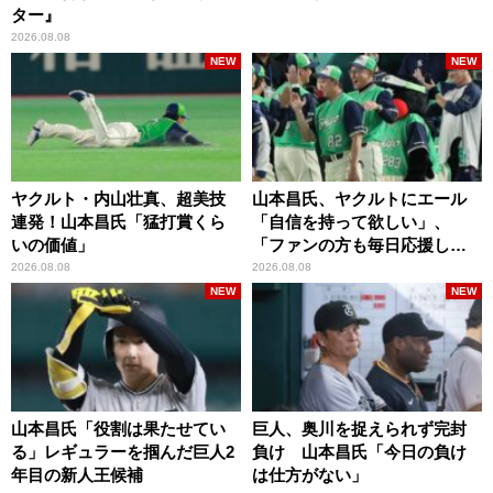
ター』
2026.08.08
NEW
NEW
ヤクルト・内山壮真、超美技
山本昌氏、ヤクルトにエール
連発！山本昌氏「猛打賞くら
「自信を持って欲しい」、
いの価値」
「ファンの方も毎日応援して
くれています」
2026.08.08
2026.08.08
NEW
NEW
山本昌氏「役割は果たせてい
巨人、奥川を捉えられず完封
る」レギュラーを掴んだ巨人2
負け 山本昌氏「今日の負け
年目の新人王候補
は仕方がない」