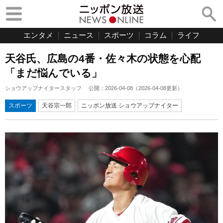
エンタメ
ニュース
スポーツ
コラム
ライフ
天谷氏、広島の4番・佐々木の状態を心配
「まだ悩んでいる」
ショウアップナイタースタッフ
公開：
2026-04-08
（
2026-04-08
更新）
スポーツ
天谷宗一郎
ニッポン放送 ショウアップナイター