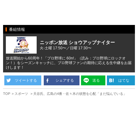
番組情報
ニッポン放送 ショウアップナイター
火-土曜 17:50〜／日曜 17:30〜
放送開始から60周年！「プロ野球に 60n!」（読み：プロ野球にロックオ
ン！）をシーズンキャッチに、プロ野球ファンの期待に応える生中継をお届
けします！
ツイートする
シェアする
送る
はてな
TOP
スポーツ
天谷氏、広島の4番・佐々木の状態を心配「まだ悩んでいる」