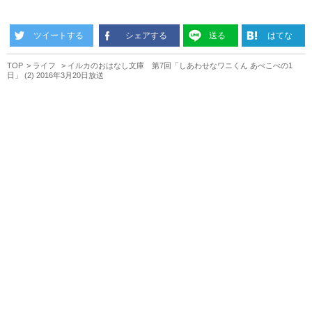
ツイートする
シェアする
送る
はてな
TOP
ライフ
イルカのおはなし文庫 第7回「しあわせなワニくん あべこべの1
日」 (2) 2016年3月20日放送