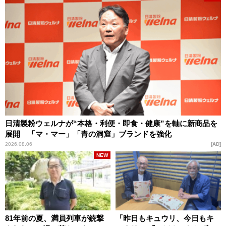
日清製粉ウェルナが“本格・利便・即食・健康”を軸に新商品を
展開 「マ・マー」「青の洞窟」ブランドを強化
2026.08.06
AD
NEW
81年前の夏、満員列車が銃撃
「昨日もキュウリ、今日もキ