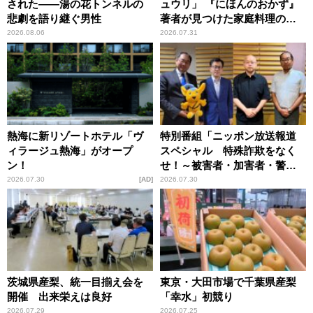
された――湯の花トンネルの
ュウリ」 『にほんのおかず』
悲劇を語り継ぐ男性
著者が見つけた家庭料理の知
恵
2026.08.06
2026.07.31
熱海に新リゾートホテル「ヴ
特別番組「ニッポン放送報道
ィラージュ熱海」がオープ
スペシャル 特殊詐欺をなく
ン！
せ！～被害者・加害者・警視
庁が語るトクリュウの実態
2026.07.30
AD
2026.07.30
～」放送
茨城県産梨、統一目揃え会を
東京・大田市場で千葉県産梨
開催 出来栄えは良好
「幸水」初競り
2026.07.29
2026.07.25