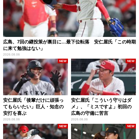
広島、7回の継投策が裏目に…最下位転落 安仁屋氏「この時期
に来て勉強はない」
2026.08.06
NEW
NEW
安仁屋氏「後輩だけに頑張っ
安仁屋氏「こういう守りはダ
てもらいたい」巨人・知念の
メ」、「ミスですよ」初回の
安打を喜ぶ
広島の守備に苦言
2026.08.06
2026.08.06
NEW
NEW