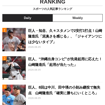
RANKING
スポーツの人気記事ランキング
Daily
Weekly
巨人・知念、久々スタメンで2安打1打点！山崎
隆造氏「泥臭さを感じる」、「ジャイアンツに
は少ないタイプ」
2026.08.05
巨人、“沖縄出身コンビ”が先発起用に応えた！
山崎隆造氏「起用が当たった」
2026.08.05
巨人、8回は中川、田中瑛の小刻み継投で無失
点 山崎隆造氏「確実に勝ちにいくところ」
2026.08.05