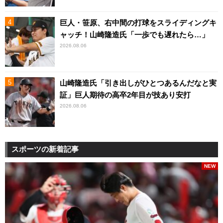
巨人・笹原、右中間の打球をスライディングキ
ャッチ！山崎隆造氏「一歩でも遅れたら…」
2026.08.06
山崎隆造氏「引き出しがひとつあるんだなと実
証」巨人期待の高卒2年目が技あり安打
2026.08.06
スポーツの新着記事
NEW