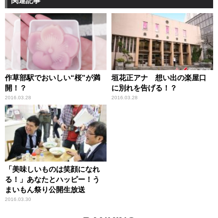
関連記事
作草部駅でおいしい“桜”が満
垣花正アナ 想い出の楽屋口
開！？
に別れを告げる！？
2016.03.28
2016.03.28
「美味しいものは笑顔になれ
る！」あなたとハッピー！う
まいもん祭り公開生放送
2016.03.30