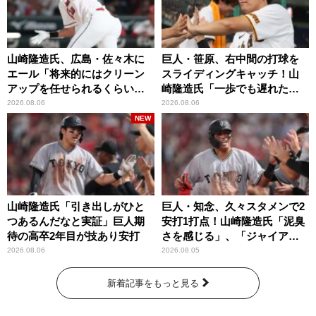
山崎隆造氏、広島・佐々木に
巨人・笹原、右中間の打球を
エール「将来的にはクリーン
スライディングキャッチ！山
アップを任せられるくらいま
崎隆造氏「一歩でも遅れた
では成長して」
ら…」
2026.08.06
2026.08.06
NEW
山崎隆造氏「引き出しがひと
巨人・知念、久々スタメンで2
つあるんだなと実証」巨人期
安打1打点！山崎隆造氏「泥臭
待の高卒2年目が技あり安打
さを感じる」、「ジャイアン
ツには少ないタイプ」
2026.08.06
2026.08.05
新着記事をもっと見る