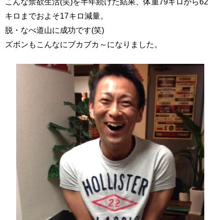
こんな禁欲生活(笑)を半年続けた結果、体重79キロから62
キロまでおよそ17キロ減量。
脱・なべ道山に成功です(笑)
ズボンもこんなにブカブカ～になりました。