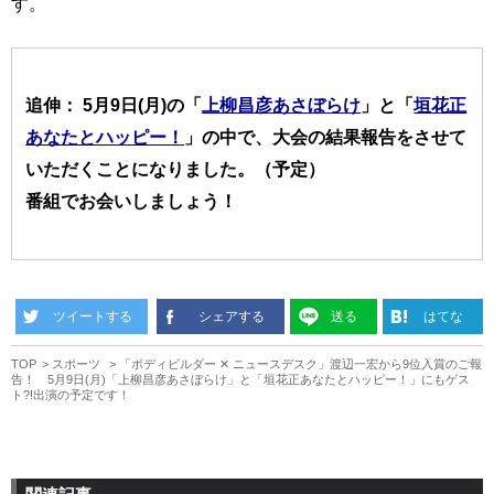
す。
追伸： 5月9日(月)の「
上柳昌彦あさぼらけ
」と「
垣花正
あなたとハッピー！
」の中で、大会の結果報告をさせて
いただくことになりました。（予定）
番組でお会いしましょう！
ツイートする
シェアする
送る
はてな
TOP
スポーツ
「ボディビルダー ✕ ニュースデスク」渡辺一宏から9位入賞のご報
告！ 5月9日(月)「上柳昌彦あさぼらけ」と「垣花正あなたとハッピー！」にもゲス
ト?!出演の予定です！