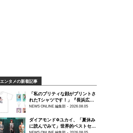
エンタメの新着記事
「私のプリティな顔がプリントさ
れたTシャツです！」『長浜広奈
天下無双』初の番組グッズ発売
NEWS ONLINE 編集部
2026.08.05
ダイアモンド✡ユカイ、「夏休み
に読んでみて」世界的ベストセラ
ー『アナスタシア』を紹介
NEWS ONLINE 編集部
2026.08.05