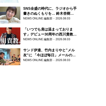
SNS全盛の時代に、ラジオから手
書きのぬくもりを… 鈴木杏樹の
直筆はがきが届く！
NEWS ONLINE 編集部
2026.08.03
『MUSIC10』こちら有楽町駅前
郵便局
「いつでも肩は温まっておりま
す」デビュー30周年の西川貴教が
『オールナイトニッポン』に登
NEWS ONLINE 編集部
2026.08.03
場！
サンド伊達、竹内まりやと”メル
友”に 「今ほぼ毎日」メールのや
り取り明かす
NEWS ONLINE 編集部
2026.08.03