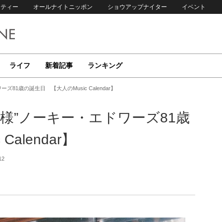
リティー
オールナイトニッポン
ショウアップナイター
イベント
ライフ
新着記事
ランキング
81歳の誕生日 【大人のMusic Calendar】
神様”ノーキー・エドワーズ81歳
alendar】
12