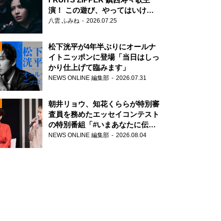
演！ この遊び、やってはいけま
せん。
八雲 ふみね
2026.07.25
松下洸平が4年半ぶりにオールナ
イトニッポンに登場「当日はしっ
かり仕上げて臨みます」
NEWS ONLINE 編集部
2026.07.31
N
朝井リョウ、知花くららが特別審
査員を務めたエッセイコンテスト
の特別番組「#いまあなたに伝え
たいこと」
NEWS ONLINE 編集部
2026.08.04
N