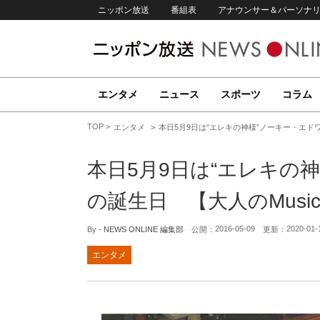
ニッポン放送
番組表
アナウンサー＆パーソナ
エンタメ
ニュース
スポーツ
コラム
TOP
エンタメ
本日5月9日は“エレキの神様”ノーキー・エドワーズ
本日5月9日は“エレキの
の誕生日 【大人のMusic C
2016-05-09
2020-01-
By -
NEWS ONLINE 編集部
公開：
更新：
エンタメ