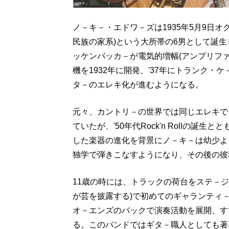
ノ－キ－・エドワ－ズは1935年5月9日オ
民族の家系)という大所帯の6男として誕
ッケンバッカ－が電気的増幅(アンプリファイア－
機を1932年に開発、'37年にトランク
タ－のエレキ化が進むようになる。
元々、カントリ－の世界では同じエレキで
ていたが、'50年代Rock'n Rollの
した楽器の進化を背景にノ－キ－は幼少よ
独学で弾きこなすようになり、その後の彼
11歳の時には、トラックの荷台をステ－
が芸を披露する)で初めてのギャランティ
オ－エンズのバックで演奏活動を展開、す
る。このバンドではギタ－職人としても著