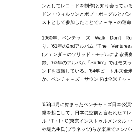
ンとしてレコ－ドを制作)と知り会ってい
ドン・ウィルソンとボブ・ボ－グルとバン
ストとして参加したことでノ－キ－の運命
1960年、ベンチャ－ズ「Walk Don't R
り、'61年の2ndアルバム『The Ventures
(フェンダ－のソリッド・モデルによる演
録、'63年のアルバム『Surfin'』で
ンドを披露している。'64年ビ－トルズ全
か、ベンチャ－ズ・サウンドは全米チャ－
'65年1月に始まったベンチャ－ズ日本公
発を起こして、日本に空前と言われたエレ
ル「T・I・C(東京インストゥルメンタル・
や堤光生氏(プラネッツ)らが楽屋でメンバ