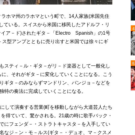
クラホマ州のラホマという町で、14人家族(米国先住
生している。スイスから米国に移民したアドルフ・リ
ド)されたギタ－「Electro Spanish」の1号
・ケ－ス型アンプとともに売り出すと米国では徐々にギ
もスティ－ル・ギタ－がリ－ド楽器として一般化し
誕生とともに、それがギタ－に変化していくことになる。こう
りギタ－のみならずマンドリン、バンジョ－などを
独特の奏法に完成していくことになる。
ジにして演奏する営業(町を移動しながら大道芸人たち
－を得ていて、驚かされる。21歳の時に歌手バック・
でにフェンダ－・ストラトキャスタ－を入手してい
名なジ－ン・モ－ルス(ギタ－・デュオ、マ－クスメ