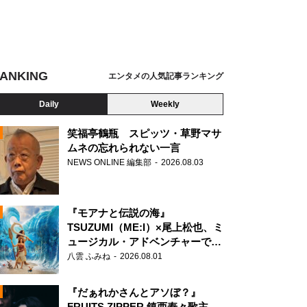
ANKING
エンタメの人気記事ランキング
Daily
Weekly
笑福亭鶴瓶 スピッツ・草野マサ
ムネの忘れられない一言
NEWS ONLINE 編集部
2026.08.03
N
『モアナと伝説の海』
TSUZUMI（ME:I）×尾上松也、ミ
ュージカル・アドベンチャーで美
声を響かせる
八雲 ふみね
2026.08.01
『だぁれかさんとアソぼ？』
FRUITS ZIPPER 鎮西寿々歌主