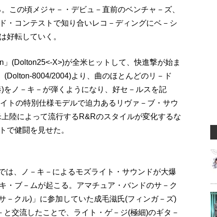
る。この頃メジャ－・デビュ－直前のベンチャ－ズ、
ド・コンテストで知り合いレコ－ディングにベ－シ
は好転していく。
un」(Dolton25<-X>)が全米ヒットして、快進撃が始ま
』(Dolton-8004/2004)より、曲のほとんどのリ－ド
奏)をノ－キ－が弾くようになり、好セ－ルスを記
はモズライトの特別仕様モデルで迫力あるリヴァ－ブ・サウ
米上陸によって流行するR&Rのスタイルが変化するな
トで健闘を見せた。
演では、ノ－キ－によるモズライト・サウンドが大爆
キ・ブ－ムが起こる。アマチュア・バンドのサ－ク
サ－クル)」に参加していた成毛滋氏(フィンガ－ズ)
－と交流したことで、ライト・ゲ－ジ(極細)のギタ－