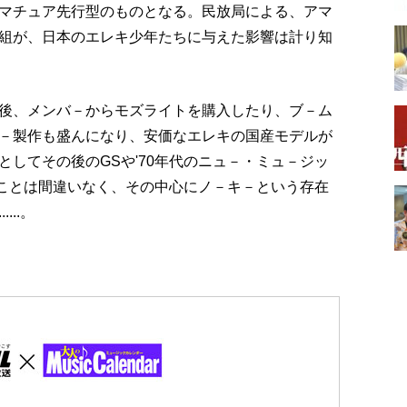
マチュア先行型のものとなる。民放局による、アマ
組が、日本のエレキ少年たちに与えた影響は計り知
後、メンバ－からモズライトを購入したり、ブ－ム
－製作も盛んになり、安価なエレキの国産モデルが
してその後のGSや'70年代のニュ－・ミュ－ジッ
たことは間違いなく、その中心にノ－キ－という存在
..。