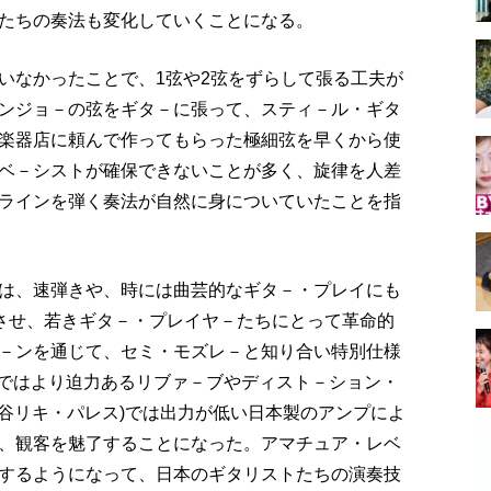
たちの奏法も変化していくことになる。
いなかったことで、1弦や2弦をずらして張る工夫が
ンジョ－の弦をギタ－に張って、スティ－ル・ギタ
楽器店に頼んで作ってもらった極細弦を早くから使
ベ－シストが確保できないことが多く、旋律を人差
ラインを弾く奏法が自然に身についていたことを指
は、速弾きや、時には曲芸的なギタ－・プレイにも
喜させ、若きギタ－・プレイヤ－たちにとって革命的
－ンを通じて、セミ・モズレ－と知り合い特別仕様
eではより迫力あるリブァ－ブやディスト－ション・
渋谷リキ・パレス)では出力が低い日本製のアンプによ
、観客を魅了することになった。アマチュア・レベ
するようになって、日本のギタリストたちの演奏技