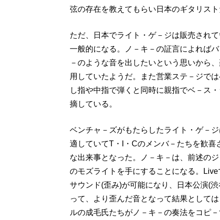
弦の存在を教えてもらい日本のギタリスト
ただ、日本でライト・ゲ－ジは販売されて
一般的になる。ノ－キ－の証言によればバ
－のような音を出したいという思いから、
用していたようだ。また営業ステ－ジでは
し指や中指で弾くと同時に親指でベ－ス・
摘している。
ベンチャ－ズがもたらしたライト・ゲ－ジ
適していてT・I・Cのメンバ－たちを歓
な出来事となった。ノ－キ－は、前述のジ
のモズライトを手にすることになる。Liv
サウンド(歪み)が可能になり、日本公演(
って、より歪んだ音となって結果としては
ルの成毛氏たちがノ－キ－の奏法をコピ－