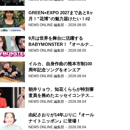
GREEN×EXPO 2027まであと8ヶ
月！“花博”の魅力届けたい！#2
NEWS ONLINE 編集部
2026.08.05
9月は世界を舞台に活躍する
BABYMONSTER！『オールナイ
トニッポンPODCAST』月替わり
NEWS ONLINE 編集部
2026.08.05
パーソナリティ
イルカ、自身作曲の熊本市制100
周年記念ソングをオンエア
NEWS ONLINE 編集部
2026.08.04
朝井リョウ、知花くららが特別審
査員を務めたエッセイコンテスト
の特別番組「#いまあなたに伝え
NEWS ONLINE 編集部
2026.08.04
たいこと」
由紀さおりが14年ぶりに『オール
ナイトニッポン』に登場！
NEWS ONLINE 編集部
2026.08.04