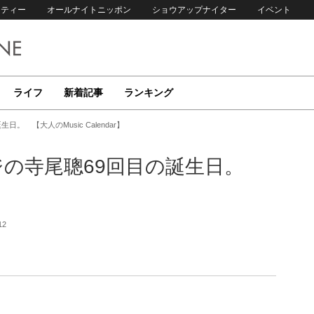
リティー
オールナイトニッポン
ショウアップナイター
イベント
ライフ
新着記事
ランキング
。 【大人のMusic Calendar】
ジの寺尾聰69回目の誕生日。
】
12