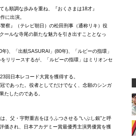
ても順調な歩みを重ね、『おくさまは18才』
題作に出演。
西部警察』（テレビ朝日）の松田刑事（通称リキ）役
クールな寺尾の新たな魅力を引き出すこととなっ
0年)、「出航SASURAI」(80年)、「ルビーの指環」
グルをリリースするが、「ルビーの指環」はミリオンセ
第23回日本レコード大賞を獲得する。
栄冠であった。役者としてだけでなく、念願のシンガ
果たしたのである。
）では、父・宇野重吉をほうふつさせる “いぶし銀”と呼
評価され、日本アカデミー賞最優秀主演男優賞を獲