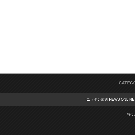
CATEG
「ニッポン放送 NEWS ONLIN
当ウ