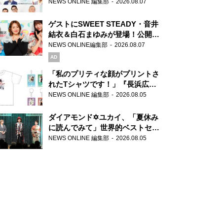
場！『ラジオビバリー昼ズ』
NEWS ONLINE 編集部
2026.08.07
ゲストにSWEET STEADY・音井
結衣＆白石まゆみが登場！公開収
録で素顔全開！
NEWS ONLINE編集部
2026.08.07
AD
「私のプリティな顔がプリントさ
れたTシャツです！」『長浜広奈
天下無双』初の番組グッズ発売
NEWS ONLINE 編集部
2026.08.05
ダイアモンド✡ユカイ、「夏休み
に読んでみて」世界的ベストセラ
ー『アナスタシア』を紹介
NEWS ONLINE 編集部
2026.08.05