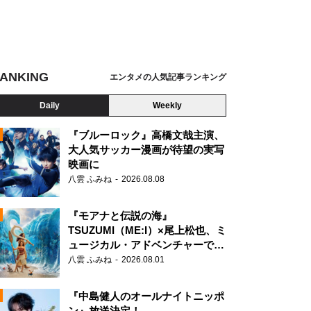
ANKING
エンタメの人気記事ランキング
Daily
Weekly
『ブルーロック』高橋文哉主演、
大人気サッカー漫画が待望の実写
映画に
N
八雲 ふみね
2026.08.08
『モアナと伝説の海』
TSUZUMI（ME:I）×尾上松也、ミ
ュージカル・アドベンチャーで美
声を響かせる
八雲 ふみね
2026.08.01
『中島健人のオールナイトニッポ
ン』放送決定！