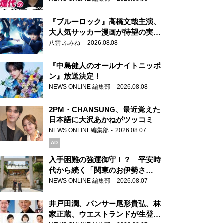
もワクワクしております！」
『ブルーロック』高橋文哉主演、
大人気サッカー漫画が待望の実写
映画に
八雲 ふみね
2026.08.08
『中島健人のオールナイトニッポ
ン』放送決定！
NEWS ONLINE 編集部
2026.08.08
2PM・CHANSUNG、最近覚えた
日本語に大沢あかねがツッコミ
NEWS ONLINE編集部
2026.08.07
AD
入手困難の強運御守！？ 平安時
代から続く「関東のお伊勢さ
ま」、芝大神宮にてランパンプス
NEWS ONLINE 編集部
2026.08.07
が合格祈願！
井戸田潤、パンサー尾形貴弘、林
家正蔵、ウエストランドが生登