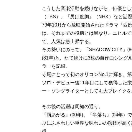
こうした音楽活動を続けながら、俳優とし
（TBS）、『男は度胸』（NHK）など話
79年10月から放映開始されたドラマ『
は、それまでの役柄とは異なり、ニヒルで
て、人気は急上昇する。
その勢いにのって、「SHADOW CITY」(8
(81年)と、たて続けに3枚の自作曲シン
ラーを記録。
寺尾にとって初のオリコンNo.1に輝き、
ソロ・デビュー後11年目にして獲得した
ー・ソングライターとしても大ブレイクを
その後の活躍は周知の通り。
『雨あがる』(00年)、『半落ち』(04年
ぶにふさわしい重厚な味わいの演技が高く
得。