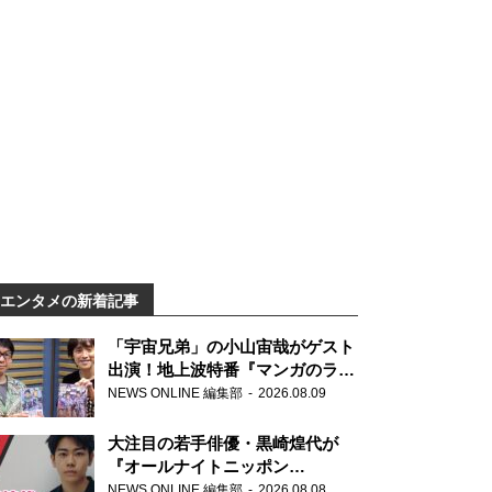
エンタメの新着記事
「宇宙兄弟」の小山宙哉がゲスト
出演！地上波特番『マンガのラジ
オ 宇宙兄弟スペシャル 』
NEWS ONLINE 編集部
2026.08.09
大注目の若手俳優・黒崎煌代が
『オールナイトニッポン
0(ZERO)』に初登場「今からとて
NEWS ONLINE 編集部
2026.08.08