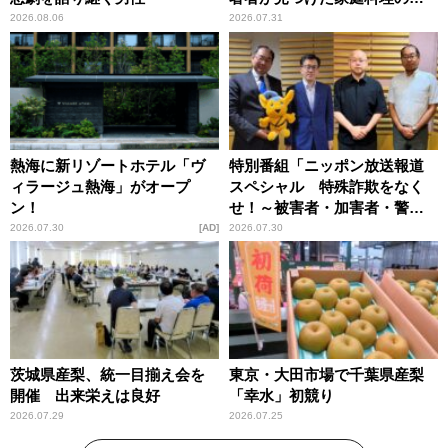
恵
2026.08.06
2026.07.31
熱海に新リゾートホテル「ヴ
特別番組「ニッポン放送報道
ィラージュ熱海」がオープ
スペシャル 特殊詐欺をなく
ン！
せ！～被害者・加害者・警視
庁が語るトクリュウの実態
2026.07.30
AD
2026.07.30
～」放送
茨城県産梨、統一目揃え会を
東京・大田市場で千葉県産梨
開催 出来栄えは良好
「幸水」初競り
2026.07.29
2026.07.25