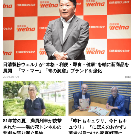
日清製粉ウェルナが“本格・利便・即食・健康”を軸に新商品を
展開 「マ・マー」「青の洞窟」ブランドを強化
2026.08.06
AD
81年前の夏、満員列車が銃撃
「昨日もキュウリ、今日もキ
された――湯の花トンネルの
ュウリ」 『にほんのおかず』
悲劇を語り継ぐ男性
著者が見つけた家庭料理の知