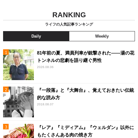
RANKING
ライフの人気記事ランキング
Daily
Weekly
81年前の夏、満員列車が銃撃された――湯の花
トンネルの悲劇を語り継ぐ男性
2026.08.06
『一段落』と『大舞台』、覚えておきたい伝統
的な読み方
2018.08.07
『レア』『ミディアム』『ウェルダン』以外に
もたくさんある肉の焼き方